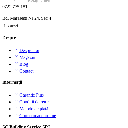
Relații Clienți
0722 775 181
Bd. Marasesti Nr 24, Sec 4
Bucuresti.
Despre
Despre noi
Magazin
Blog
Contact
Informații
Garanție Plus
Condiții de retur
Metode de plată
Cum comand online
SC Building Service SRL