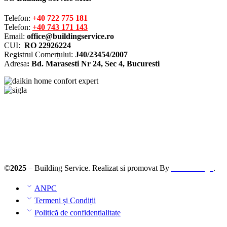
Telefon:
+40 722 775 181
Telefon:
+40 743 171 143
Email:
office@buildingservice.ro
CUI:
RO 22926224
Registrul
Comerțului
:
J40/23454/2007
Adresa
: Bd. Marasesti Nr 24, Sec 4, Bucuresti
Solutionarea online a litigiilor
ANPC – SAL
©
2025
– Building Service. Realizat si promovat By
AllmaDesign
.
ANPC
Termeni și Condiții
Politică de confidențialitate