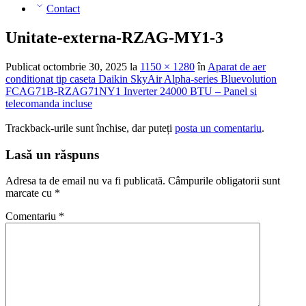
Contact
Unitate-externa-RZAG-MY1-3
Publicat
octombrie 30, 2025
la
1150 × 1280
în
Aparat de aer
conditionat tip caseta Daikin SkyAir Alpha-series Bluevolution
FCAG71B-RZAG71NY1 Inverter 24000 BTU – Panel si
telecomanda incluse
Trackback-urile sunt închise, dar puteți
posta un comentariu
.
Lasă un răspuns
Adresa ta de email nu va fi publicată.
Câmpurile obligatorii sunt
marcate cu
*
Comentariu
*