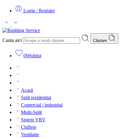
Login / Register
Cauta aici
Căutare
0
Wishlist
Acasă
Split rezidential
Comercial / industrial
Multi-Split
Sistem VRV
Chillere
Ventilatie