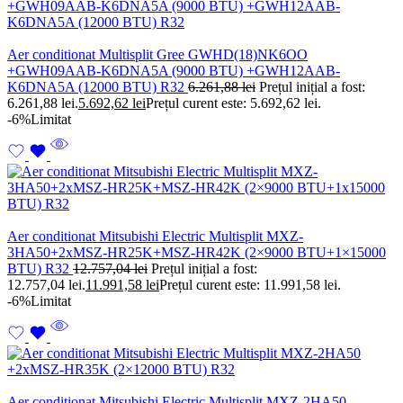
Aer conditionat Multisplit Gree GWHD(18)NK6OO
+GWH09AAB-K6DNA5A (9000 BTU) +GWH12AAB-
K6DNA5A (12000 BTU) R32
6.261,88
lei
Prețul inițial a fost:
6.261,88 lei.
5.692,62
lei
Prețul curent este: 5.692,62 lei.
-6%
Limitat
Aer conditionat Mitsubishi Electric Multisplit MXZ-
3HA50+2xMSZ-HR25K+MSZ-HR42K (2×9000 BTU+1×15000
BTU) R32
12.757,04
lei
Prețul inițial a fost:
12.757,04 lei.
11.991,58
lei
Prețul curent este: 11.991,58 lei.
-6%
Limitat
Aer conditionat Mitsubishi Electric Multisplit MXZ-2HA50