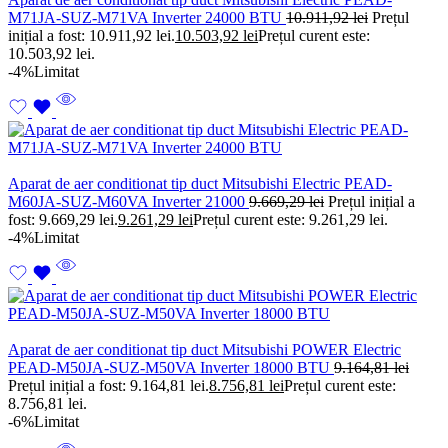
M71JA-SUZ-M71VA Inverter 24000 BTU
10.911,92
lei
Prețul
inițial a fost: 10.911,92 lei.
10.503,92
lei
Prețul curent este:
10.503,92 lei.
-4%
Limitat
Aparat de aer conditionat tip duct Mitsubishi Electric PEAD-
M60JA-SUZ-M60VA Inverter 21000
9.669,29
lei
Prețul inițial a
fost: 9.669,29 lei.
9.261,29
lei
Prețul curent este: 9.261,29 lei.
-4%
Limitat
Aparat de aer conditionat tip duct Mitsubishi POWER Electric
PEAD-M50JA-SUZ-M50VA Inverter 18000 BTU
9.164,81
lei
Prețul inițial a fost: 9.164,81 lei.
8.756,81
lei
Prețul curent este:
8.756,81 lei.
-6%
Limitat