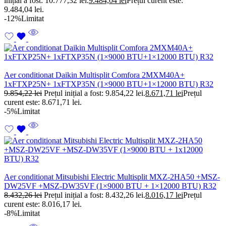
inițial a fost: 10.777,32 lei.
9.484,04
lei
Prețul curent este:
9.484,04 lei.
-12%
Limitat
Aer conditionat Daikin Multisplit Comfora 2MXM40A+
1xFTXP25N+ 1xFTXP35N (1×9000 BTU+1×12000 BTU) R32
9.854,22
lei
Prețul inițial a fost: 9.854,22 lei.
8.671,71
lei
Prețul
curent este: 8.671,71 lei.
-5%
Limitat
Aer conditionat Mitsubishi Electric Multisplit MXZ-2HA50 +MSZ-
DW25VF +MSZ-DW35VF (1×9000 BTU + 1×12000 BTU) R32
8.432,26
lei
Prețul inițial a fost: 8.432,26 lei.
8.016,17
lei
Prețul
curent este: 8.016,17 lei.
-8%
Limitat