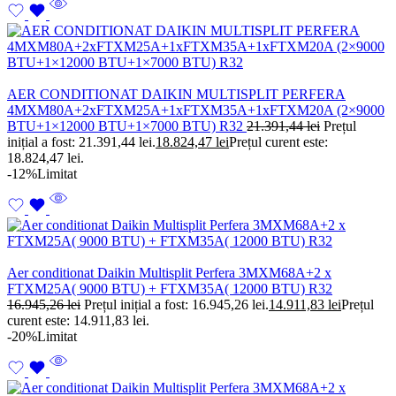
AER CONDITIONAT DAIKIN MULTISPLIT PERFERA
4MXM80A+2xFTXM25A+1xFTXM35A+1xFTXM20A (2×9000
BTU+1×12000 BTU+1×7000 BTU) R32
21.391,44
lei
Prețul
inițial a fost: 21.391,44 lei.
18.824,47
lei
Prețul curent este:
18.824,47 lei.
-12%
Limitat
Aer conditionat Daikin Multisplit Perfera 3MXM68A+2 x
FTXM25A( 9000 BTU) + FTXM35A( 12000 BTU) R32
16.945,26
lei
Prețul inițial a fost: 16.945,26 lei.
14.911,83
lei
Prețul
curent este: 14.911,83 lei.
-20%
Limitat