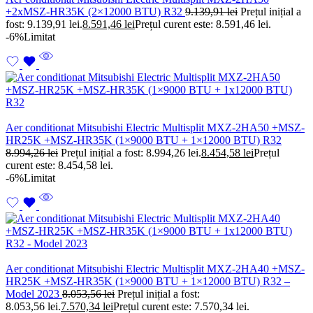
+2xMSZ-HR35K (2×12000 BTU) R32
9.139,91
lei
Prețul inițial a
fost: 9.139,91 lei.
8.591,46
lei
Prețul curent este: 8.591,46 lei.
-6%
Limitat
Aer conditionat Mitsubishi Electric Multisplit MXZ-2HA50 +MSZ-
HR25K +MSZ-HR35K (1×9000 BTU + 1×12000 BTU) R32
8.994,26
lei
Prețul inițial a fost: 8.994,26 lei.
8.454,58
lei
Prețul
curent este: 8.454,58 lei.
-6%
Limitat
Aer conditionat Mitsubishi Electric Multisplit MXZ-2HA40 +MSZ-
HR25K +MSZ-HR35K (1×9000 BTU + 1×12000 BTU) R32 –
Model 2023
8.053,56
lei
Prețul inițial a fost:
8.053,56 lei.
7.570,34
lei
Prețul curent este: 7.570,34 lei.