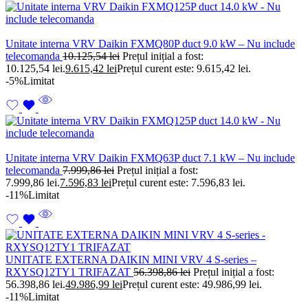
Unitate interna VRV Daikin FXMQ80P duct 9.0 kW – Nu include
telecomanda
10.125,54
lei
Prețul inițial a fost:
10.125,54 lei.
9.615,42
lei
Prețul curent este: 9.615,42 lei.
-5%
Limitat
Unitate interna VRV Daikin FXMQ63P duct 7.1 kW – Nu include
telecomanda
7.999,86
lei
Prețul inițial a fost:
7.999,86 lei.
7.596,83
lei
Prețul curent este: 7.596,83 lei.
-11%
Limitat
UNITATE EXTERNA DAIKIN MINI VRV 4 S-series –
RXYSQ12TY1 TRIFAZAT
56.398,86
lei
Prețul inițial a fost:
56.398,86 lei.
49.986,99
lei
Prețul curent este: 49.986,99 lei.
-11%
Limitat