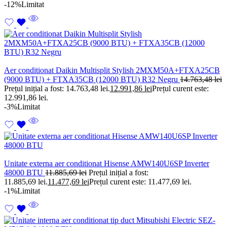
-12%
Limitat
Aer conditionat Daikin Multisplit Stylish 2MXM50A+FTXA25CB
(9000 BTU) + FTXA35CB (12000 BTU) R32 Negru
14.763,48
lei
Prețul inițial a fost: 14.763,48 lei.
12.991,86
lei
Prețul curent este:
12.991,86 lei.
-3%
Limitat
Unitate externa aer conditionat Hisense AMW140U6SP Inverter
48000 BTU
11.885,69
lei
Prețul inițial a fost:
11.885,69 lei.
11.477,69
lei
Prețul curent este: 11.477,69 lei.
-1%
Limitat