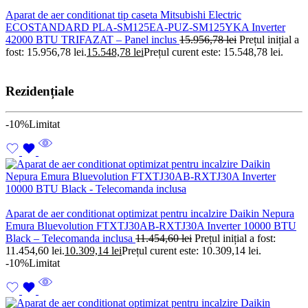
Aparat de aer conditionat tip caseta Mitsubishi Electric
ECOSTANDARD PLA-SM125EA-PUZ-SM125YKA Inverter
42000 BTU TRIFAZAT – Panel inclus
15.956,78
lei
Prețul inițial a
fost: 15.956,78 lei.
15.548,78
lei
Prețul curent este: 15.548,78 lei.
Rezidențiale
-10%
Limitat
Aparat de aer conditionat optimizat pentru incalzire Daikin Nepura
Emura Bluevolution FTXTJ30AB-RXTJ30A Inverter 10000 BTU
Black – Telecomanda inclusa
11.454,60
lei
Prețul inițial a fost:
11.454,60 lei.
10.309,14
lei
Prețul curent este: 10.309,14 lei.
-10%
Limitat