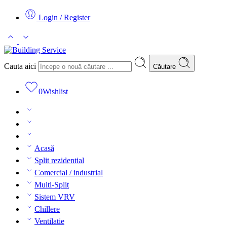
Login / Register
Cauta aici
Căutare
0
Wishlist
Acasă
Split rezidential
Comercial / industrial
Multi-Split
Sistem VRV
Chillere
Ventilatie