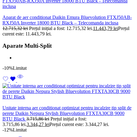
Aparat de aer conditionat Daikin Emura Bluevolution FTXJ50AB-
RXJ50A Inverter 18000 BTU Black – Telecomanda inclusa
12.715,32
lei
Prețul inițial a fost: 12.715,32 lei.
11.443,79
lei
Prețul
curent este: 11.443,79 lei.
Aparate Multi-Split
-10%
Limitat
Unitate interna aer conditionat optimizat pentru incalzire tip split de
perete Daikin Nepura Stylish Bluevolution FTXTA30CB 9000
BTU Black
3.715,86
lei
Prețul inițial a fost:
3.715,86 lei.
3.344,27
lei
Prețul curent este: 3.344,27 lei.
-12%
Limitat