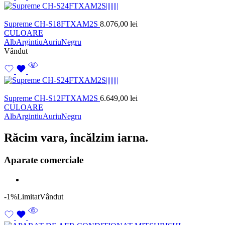
Supreme CH-S18FTXAM2S
8.076,00
lei
CULOARE
Alb
Argintiu
Auriu
Negru
Vândut
Supreme CH-S12FTXAM2S
6.649,00
lei
CULOARE
Alb
Argintiu
Auriu
Negru
Răcim vara, încălzim iarna.
Aparate comerciale
-1%
Limitat
Vândut