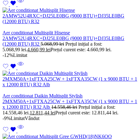
Aer conditionat Multisplit Hisense
2AMW52U4RXC+DJ25LE0BG (9000 BTU)+DJ35LE0BG
(12000 BTU) R32
5.068,99
lei
Prețul inițial a fost:
5.068,99 lei.
4.660,99
lei
Prețul curent este: 4.660,99 lei.
-12%
Limitat
Aer conditionat Daikin Multisplit Stylish
2MXM50A+1xFTXA25CW + 1xFTXA35CW (1 x 9000 BTU + 1
x 12000 BTU) R32 Alb
14.558,46
lei
Prețul inițial a fost:
14.558,46 lei.
12.811,44
lei
Prețul curent este: 12.811,44 lei.
-9%
Limitat
Vândut