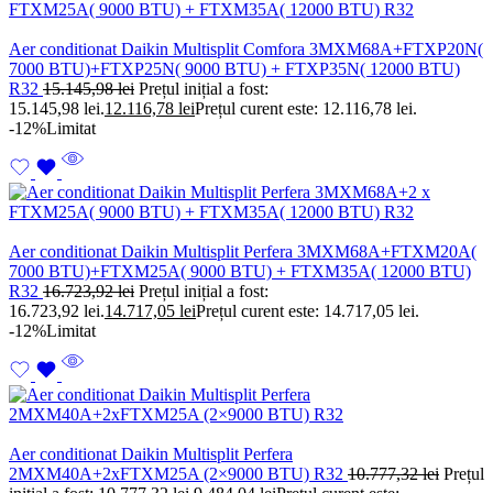
Aer conditionat Daikin Multisplit Comfora 3MXM68A+FTXP20N(
7000 BTU)+FTXP25N( 9000 BTU) + FTXP35N( 12000 BTU)
R32
15.145,98
lei
Prețul inițial a fost:
15.145,98 lei.
12.116,78
lei
Prețul curent este: 12.116,78 lei.
-12%
Limitat
Aer conditionat Daikin Multisplit Perfera 3MXM68A+FTXM20A(
7000 BTU)+FTXM25A( 9000 BTU) + FTXM35A( 12000 BTU)
R32
16.723,92
lei
Prețul inițial a fost:
16.723,92 lei.
14.717,05
lei
Prețul curent este: 14.717,05 lei.
-12%
Limitat
Aer conditionat Daikin Multisplit Perfera
2MXM40A+2xFTXM25A (2×9000 BTU) R32
10.777,32
lei
Prețul