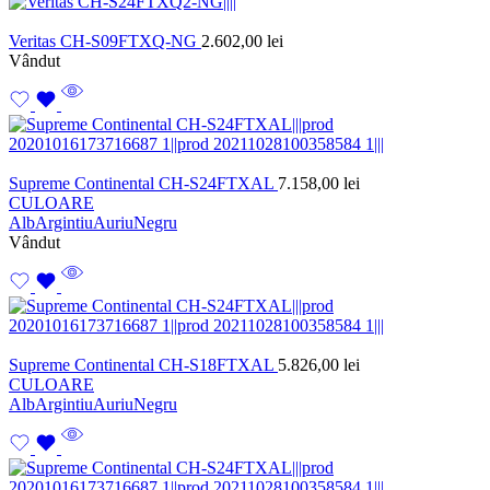
Veritas CH-S09FTXQ-NG
2.602,00
lei
Vândut
Supreme Continental CH-S24FTXAL
7.158,00
lei
CULOARE
Alb
Argintiu
Auriu
Negru
Vândut
Supreme Continental CH-S18FTXAL
5.826,00
lei
CULOARE
Alb
Argintiu
Auriu
Negru