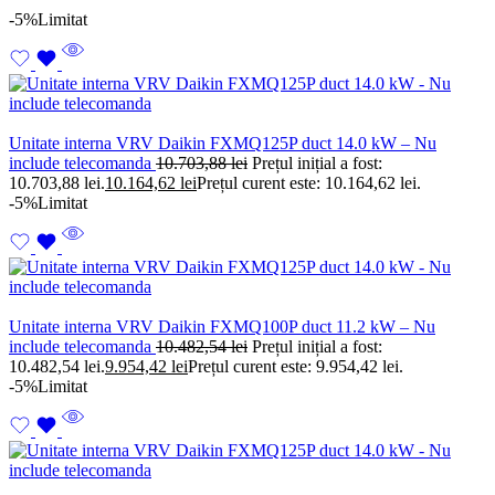
-5%
Limitat
Unitate interna VRV Daikin FXMQ125P duct 14.0 kW – Nu
include telecomanda
10.703,88
lei
Prețul inițial a fost:
10.703,88 lei.
10.164,62
lei
Prețul curent este: 10.164,62 lei.
-5%
Limitat
Unitate interna VRV Daikin FXMQ100P duct 11.2 kW – Nu
include telecomanda
10.482,54
lei
Prețul inițial a fost:
10.482,54 lei.
9.954,42
lei
Prețul curent este: 9.954,42 lei.
-5%
Limitat