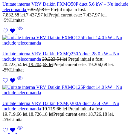
Unitate interna VRV Daikin FXMQ50P duct 5.6 kW – Nu include
telecomanda
7.832,58
lei
Prețul inițial a fost:
7.832,58 lei.
7.437,97
lei
Prețul curent este: 7.437,97 lei.
-5%
Limitat
Unitate interna VRV Daikin FXMQ250A duct 28.0 kW – Nu
include telecomanda
20.223,54
lei
Prețul inițial a fost:
20.223,54 lei.
19.204,68
lei
Prețul curent este: 19.204,68 lei.
-5%
Limitat
Unitate interna VRV Daikin FXMQ200A duct 22.4 kW – Nu
include telecomanda
19.719,66
lei
Prețul inițial a fost:
19.719,66 lei.
18.726,18
lei
Prețul curent este: 18.726,18 lei.
-5%
Limitat