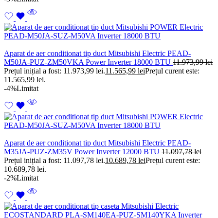
Aparat de aer conditionat tip duct Mitsubishi Electric PEAD-
M50JA-PUZ-ZM50VKA Power Inverter 18000 BTU
11.973,99
lei
Prețul inițial a fost: 11.973,99 lei.
11.565,99
lei
Prețul curent este:
11.565,99 lei.
-4%
Limitat
Aparat de aer conditionat tip duct Mitsubishi Electric PEAD-
M35JA-PUZ-ZM35V Power Inverter 12000 BTU
11.097,78
lei
Prețul inițial a fost: 11.097,78 lei.
10.689,78
lei
Prețul curent este:
10.689,78 lei.
-2%
Limitat