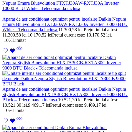
Aparat de aer conditionat optimizat pentru incalzire Daikin Nepura
Emura Bluevolution FTXTJ30AW-RXTJ30A Inverter 10000 BTU
White – Telecomanda inclusa
11.300,58
lei
Prețul inițial a fost:
11.300,58 lei.
10.170,52
lei
Prețul curent este: 10.170,52 lei.
-10%
Limitat
Aparat de aer conditionat optimizat pentru incalzire Daikin Nepura
Stylish Bluevolution FTXTA30CB-RXTA30C Inverter 9000 BTU
Black – Telecomanda inclusa
10.521,30
lei
Prețul inițial a fost:
10.521,30 lei.
9.469,17
lei
Prețul curent este: 9.469,17 lei.
-10%
Limitat