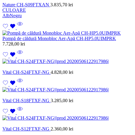
Nature CH-S09FTXAN
3.835,70
lei
CULOARE
Alb
Negru
Pompă de căldură Monobloc Aer-Apă CH-HP5.0UIMPRK
7.728,00
lei
Vital CH-S24FTXF-NG
4.828,00
lei
Vital CH-S18FTXF-NG
3.285,00
lei
Vital CH-S12FTXF-NG
2.360,00
lei