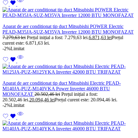
Aparat de aer conditionat tip duct Mitsubishi POWER Electric
PEAD-M35JA-SUZ-M35VA Inverter 12000 BTU MONOFAZAT
7.279,63
lei
Prețul inițial a fost: 7.279,63 lei.
6.871,63
lei
Prețul
curent este: 6.871,63 lei.
-2%
Limitat
Aparat de aer conditionat tip duct Mitsubishi Electric PEAD-
M140JA-PUZ-M140VKA Power Inverter 46000 BTU
MONOFAZAT
20.502,46
lei
Prețul inițial a fost:
20.502,46 lei.
20.094,46
lei
Prețul curent este: 20.094,46 lei.
-2%
Limitat