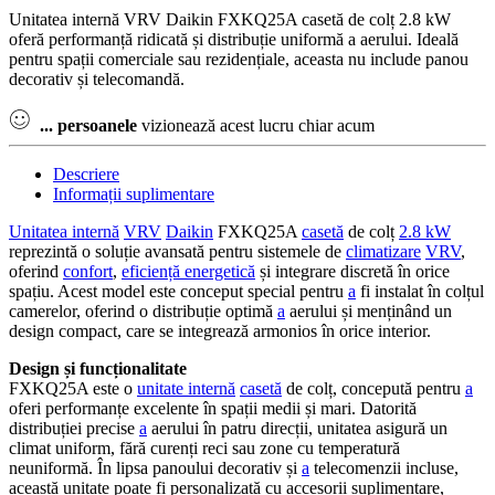
Unitatea internă VRV Daikin FXKQ25A casetă de colț 2.8 kW
oferă performanță ridicată și distribuție uniformă a aerului. Ideală
pentru spații comerciale sau rezidențiale, aceasta nu include panou
decorativ și telecomandă.
...
persoanele
vizionează acest lucru chiar acum
Descriere
Informații suplimentare
Unitatea internă
VRV
Daikin
FXKQ25A
casetă
de colț
2.8 kW
reprezintă o soluție avansată pentru sistemele de
climatizare
VRV
,
oferind
confort
,
eficiență energetică
și integrare discretă în orice
spațiu. Acest model este conceput special pentru
a
fi instalat în colțul
camerelor, oferind o distribuție optimă
a
aerului și menținând un
design compact, care se integrează armonios în orice interior.
Design și funcționalitate
FXKQ25A este o
unitate internă
casetă
de colț, concepută pentru
a
oferi performanțe excelente în spații medii și mari. Datorită
distribuției precise
a
aerului în patru direcții, unitatea asigură un
climat uniform, fără curenți reci sau zone cu temperatură
neuniformă. În lipsa panoului decorativ și
a
telecomenzii incluse,
această unitate poate fi personalizată cu accesorii suplimentare,