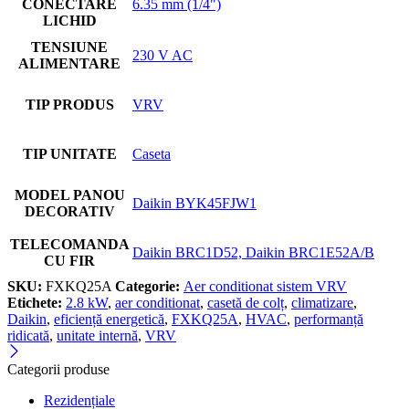
CONECTARE
6.35 mm (1/4")
LICHID
TENSIUNE
230 V AC
ALIMENTARE
TIP PRODUS
VRV
TIP UNITATE
Caseta
MODEL PANOU
Daikin BYK45FJW1
DECORATIV
TELECOMANDA
Daikin BRC1D52, Daikin BRC1E52A/B
CU FIR
SKU:
FXKQ25A
Categorie:
Aer conditionat sistem VRV
Etichete:
2.8 kW
,
aer conditionat
,
casetă de colț
,
climatizare
,
Daikin
,
eficiență energetică
,
FXKQ25A
,
HVAC
,
performanță
ridicată
,
unitate internă
,
VRV
Categorii produse
Rezidențiale