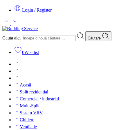
Login / Register
Cauta aici
Căutare
0
Wishlist
Acasă
Split rezidential
Comercial / industrial
Multi-Split
Sistem VRV
Chillere
Ventilatie