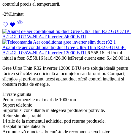
controlul precis al temperaturii.
-2%
Limitat
Aparat de aer conditionat tip duct Gree Ultra Thin R32 GUD35P-
A-T-GUD35W-NhA-T Inverter 12000 BTU
6.558,16
lei
Prețul
inițial a fost: 6.558,16 lei.
6.426,00
lei
Prețul curent este: 6.426,00 lei.
Gree Ultra Thin R32 Inverter 12000 BTU este soluția ideală pentru
răcirea și încălzirea eficientă a locuințelor sau birourilor. Compact,
silențios și performant, acest aparat duct oferă control inteligent și
consum redus de energie.
Livrare gratuita
Pentru comenzile mai mari de 1000 ron
Suport telefonic
Suportul si consultanta in alegerea produselor potrivite.
Retur simplu și rapid
14 zile de la momentul achizitiei poti returna produsele.
Răsplătim fidelitatea ta
Acumulează puncte și bucură-te de recompense exclusive.