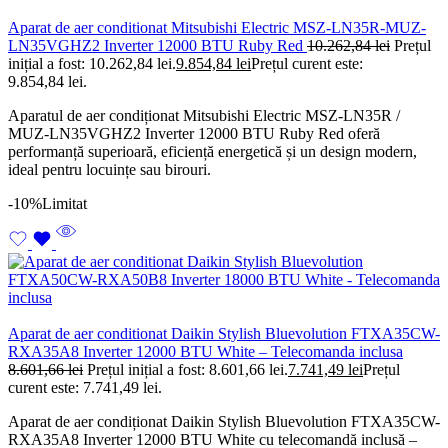
Aparat de aer conditionat Mitsubishi Electric MSZ-LN35R-MUZ-
LN35VGHZ2 Inverter 12000 BTU Ruby Red
10.262,84
lei
Prețul
inițial a fost: 10.262,84 lei.
9.854,84
lei
Prețul curent este:
9.854,84 lei.
Aparatul de aer condiționat Mitsubishi Electric MSZ-LN35R /
MUZ-LN35VGHZ2 Inverter 12000 BTU Ruby Red oferă
performanță superioară, eficiență energetică și un design modern,
ideal pentru locuințe sau birouri.
-10%
Limitat
Aparat de aer conditionat Daikin Stylish Bluevolution FTXA35CW-
RXA35A8 Inverter 12000 BTU White – Telecomanda inclusa
8.601,66
lei
Prețul inițial a fost: 8.601,66 lei.
7.741,49
lei
Prețul
curent este: 7.741,49 lei.
Aparat de aer condiționat Daikin Stylish Bluevolution FTXA35CW-
RXA35A8 Inverter 12000 BTU White cu telecomandă inclusă –