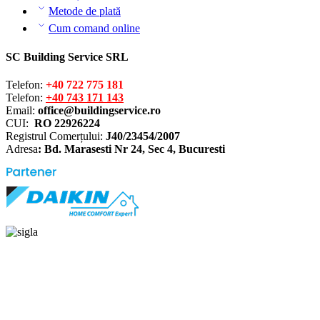
Metode de plată
Cum comand online
SC Building Service SRL
Telefon:
+40 722 775 181
Telefon:
+40 743 171 143
Email:
office@buildingservice.ro
CUI:
RO 22926224
Registrul
Comerțului
:
J40/23454/2007
Adresa
: Bd. Marasesti Nr 24, Sec 4, Bucuresti
Solutionarea online a litigiilor
ANPC – SAL