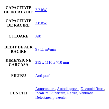
CAPACITATE
3.2 kW
DE INCALZIRE
CAPACITATE
2.8 kW
DE RACIRE
CULOARE
Alb
DEBIT DE AER
9 / 11 m³/min
RACIRE
DIMENSIUNE
215 x 1110 x 710 mm
CARCASA
FILTRU
Anti-praf
Autocuratare
,
Autodiagnoza
,
Dezumidificare
,
FUNCTII
Incalzire
,
Purificare
,
Racire
,
Ventilatie
,
Detectarea prezentei