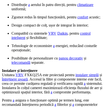
Distribuție
a
aerului în patru direcții, pentru
climatizare
uniformă;
Zgomot redus în timpul funcționării, pentru
confort
acustic;
Design compact de colț, ușor de integrat în interior;
Compatibil cu sistemele
VRV
Daikin
, pentru
control
inteligent
și flexibilitate;
Tehnologie de economisire
a
energiei, reducând costurile
operaționale;
Posibilitate de personalizare cu
panou decorativ
și
telecomandă
separate.
Instalare și întreținere
Unitatea
VRV
FXKQ25A este proiectată pentru
instalare simplă
și
întreținere ușoară
. Accesul la filtre și componente interne este facil,
ceea ce permite curățarea regulată și verificarea rapidă
a
sistemului.
Instalarea în colțul camerei maximizează eficiența fluxului de aer și
optimizează spațiul interior, fără
a
compromite performanța.
Pentru
a
asigura o funcționare optimă pe termen lung, este
recomandată întreținerea periodică
a
filtrelor și
a
componentelor