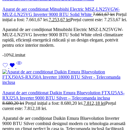
Aparat de aer conditionat Mitsubishi Electric MSZ-LN25VGW-
MUZ-LN25VG Inverter 9000 BTU Solid White
7.661,67
lei
Prețul
inițial a fost: 7.661,67 lei.
7.253,67
lei
Prețul curent este: 7.253,67 lei.
Aparatul de aer condiționat Mitsubishi Electric MSZ-LN25VGW-
MUZ-LN25VG Inverter 9000 BTU Solid White oferă climatizare
rapidă, eficiență energetică ridicată și un design elegant, potrivit
pentru orice interior modern.
-10%
Limitat
Aparat de aer conditionat Daikin Emura Bluevolution FTXJ25AS-
RXJ25A Inverter 9000 BTU Silver – Telecomanda inclusa
8.680,20
lei
Prețul inițial a fost: 8.680,20 lei.
7.812,18
lei
Prețul
curent este: 7.812,18 lei.
Aparatul de aer condiționat Daikin Emura Bluevolution Inverter
9000 BTU Silver combină designul modern cu tehnologia avansată
pentru un climat perfect în casa ta. Telecomanda inclusă facilitează