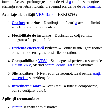
interne. Aceasta prelungește durata de viață
a
unității și menține
eficiența energetică ridicată, prevenind pierderile de
performanță
.
Avantaje ale unității
VRV
Daikin
FXKQ25A:
Confort
superior
– Distribuția uniformă
a
aerului elimină
zonele reci sau supraîncălzite.
Flexibilitate de instalare
– Designul de colț permite
integrarea în spații dificile.
Eficiență energetică
ridicată
– Controlul inteligent reduce
consumul de energie și costurile operaționale.
Compatibilitate
VRV
– Se integrează perfect cu sistemele
Daikin
VRV
, oferind
control centralizat
și flexibilitate.
Silenziozitate
– Nivel redus de zgomot, ideal pentru
spații
comerciale
și rezidențiale.
Întreținere ușoară
– Acces facil la filtre și componente,
pentru curățare rapidă.
Aplicații recomandate:
Birouri
și spații administrative;