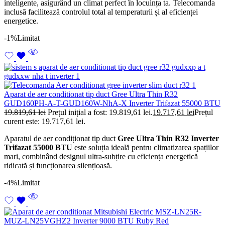
inteligente, asigurând un climat perfect în locuința ta. Telecomanda
inclusă facilitează controlul total al temperaturii și al eficienței
energetice.
-1%
Limitat
Aparat de aer conditionat tip duct Gree Ultra Thin R32
GUD160PH-A-T-GUD160W-NhA-X Inverter Trifazat 55000 BTU
19.819,61
lei
Prețul inițial a fost: 19.819,61 lei.
19.717,61
lei
Prețul
curent este: 19.717,61 lei.
Aparatul de aer condiționat tip duct
Gree Ultra Thin R32 Inverter
Trifazat 55000 BTU
este soluția ideală pentru climatizarea spațiilor
mari, combinând designul ultra-subțire cu eficiența energetică
ridicată și funcționarea silențioasă.
-4%
Limitat