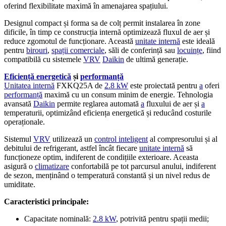
oferind flexibilitate maximă în amenajarea spațiului.
Designul compact și forma sa de colț permit instalarea în zone
dificile, în timp ce construcția internă optimizează fluxul de aer și
reduce zgomotul de funcționare. Această
unitate internă
este ideală
pentru
birouri
,
spații comerciale
, săli de conferință sau
locuințe
, fiind
compatibilă cu sistemele
VRV
Daikin
de ultimă generație.
Eficiență energetică
și
performanță
Unitatea internă
FXKQ25A de
2.8 kW
este proiectată pentru
a
oferi
performanță
maximă cu un consum minim de energie. Tehnologia
avansată
Daikin
permite reglarea automată
a
fluxului de aer și
a
temperaturii, optimizând eficiența energetică și reducând costurile
operaționale.
Sistemul
VRV
utilizează un
control inteligent
al compresorului și al
debitului de refrigerant, astfel încât fiecare
unitate internă
să
funcționeze optim, indiferent de condițiile exterioare. Aceasta
asigură o
climatizare
confortabilă pe tot parcursul anului, indiferent
de sezon, menținând o temperatură constantă și un nivel redus de
umiditate.
Caracteristici principale:
Capacitate nominală:
2.8 kW
, potrivită pentru spații medii;