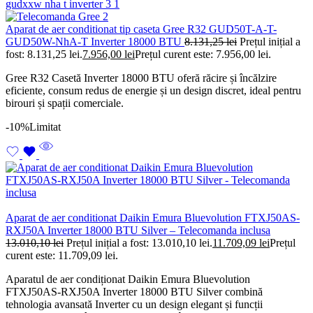
Aparat de aer conditionat tip caseta Gree R32 GUD50T-A-T-
GUD50W-NhA-T Inverter 18000 BTU
8.131,25
lei
Prețul inițial a
fost: 8.131,25 lei.
7.956,00
lei
Prețul curent este: 7.956,00 lei.
Gree R32 Casetă Inverter 18000 BTU oferă răcire și încălzire
eficiente, consum redus de energie și un design discret, ideal pentru
birouri și spații comerciale.
-10%
Limitat
Aparat de aer conditionat Daikin Emura Bluevolution FTXJ50AS-
RXJ50A Inverter 18000 BTU Silver – Telecomanda inclusa
13.010,10
lei
Prețul inițial a fost: 13.010,10 lei.
11.709,09
lei
Prețul
curent este: 11.709,09 lei.
Aparatul de aer condiționat Daikin Emura Bluevolution
FTXJ50AS-RXJ50A Inverter 18000 BTU Silver combină
tehnologia avansată Inverter cu un design elegant și funcții