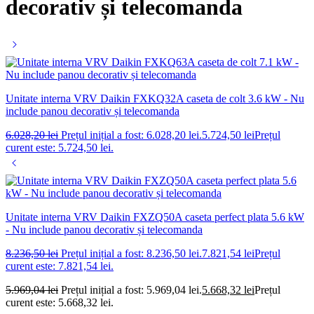
decorativ și telecomanda
Unitate interna VRV Daikin FXKQ32A caseta de colt 3.6 kW - Nu
include panou decorativ și telecomanda
6.028,20
lei
Prețul inițial a fost: 6.028,20 lei.
5.724,50
lei
Prețul
curent este: 5.724,50 lei.
Unitate interna VRV Daikin FXZQ50A caseta perfect plata 5.6 kW
- Nu include panou decorativ și telecomanda
8.236,50
lei
Prețul inițial a fost: 8.236,50 lei.
7.821,54
lei
Prețul
curent este: 7.821,54 lei.
5.969,04
lei
Prețul inițial a fost: 5.969,04 lei.
5.668,32
lei
Prețul
curent este: 5.668,32 lei.