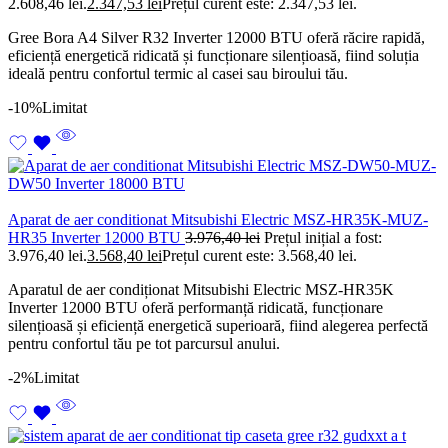
2.608,46 lei.
2.347,53
lei
Prețul curent este: 2.347,53 lei.
Gree Bora A4 Silver R32 Inverter 12000 BTU oferă răcire rapidă,
eficiență energetică ridicată și funcționare silențioasă, fiind soluția
ideală pentru confortul termic al casei sau biroului tău.
-10%
Limitat
Aparat de aer conditionat Mitsubishi Electric MSZ-HR35K-MUZ-
HR35 Inverter 12000 BTU
3.976,40
lei
Prețul inițial a fost:
3.976,40 lei.
3.568,40
lei
Prețul curent este: 3.568,40 lei.
Aparatul de aer condiționat Mitsubishi Electric MSZ-HR35K
Inverter 12000 BTU oferă performanță ridicată, funcționare
silențioasă și eficiență energetică superioară, fiind alegerea perfectă
pentru confortul tău pe tot parcursul anului.
-2%
Limitat