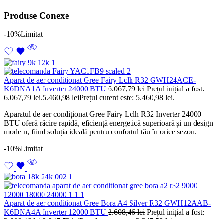
Produse Conexe
-10%
Limitat
Aparat de aer conditionat Gree Fairy Lclh R32 GWH24ACE-
K6DNA1A Inverter 24000 BTU
6.067,79
lei
Prețul inițial a fost:
6.067,79 lei.
5.460,98
lei
Prețul curent este: 5.460,98 lei.
Aparatul de aer condiționat Gree Fairy Lclh R32 Inverter 24000
BTU oferă răcire rapidă, eficiență energetică superioară și un design
modern, fiind soluția ideală pentru confortul tău în orice sezon.
-10%
Limitat
Aparat de aer conditionat Gree Bora A4 Silver R32 GWH12AAB-
K6DNA4A Inverter 12000 BTU
2.608,46
lei
Prețul inițial a fost: