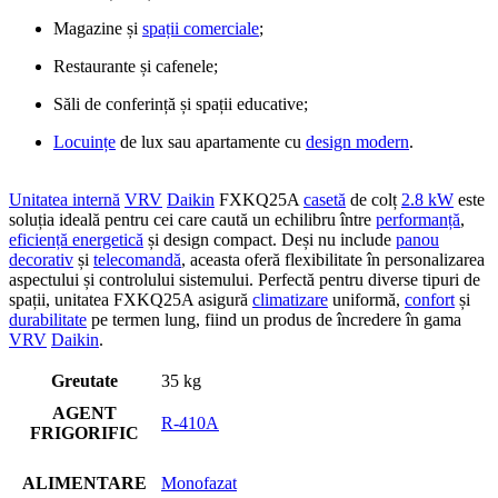
Magazine și
spații comerciale
;
Restaurante și cafenele;
Săli de conferință și spații educative;
Locuințe
de lux sau apartamente cu
design modern
.
Unitatea internă
VRV
Daikin
FXKQ25A
casetă
de colț
2.8 kW
este
soluția ideală pentru cei care caută un echilibru între
performanță
,
eficiență energetică
și design compact. Deși nu include
panou
decorativ
și
telecomandă
, aceasta oferă flexibilitate în personalizarea
aspectului și controlului sistemului. Perfectă pentru diverse tipuri de
spații, unitatea FXKQ25A asigură
climatizare
uniformă,
confort
și
durabilitate
pe termen lung, fiind un produs de încredere în gama
VRV
Daikin
.
Greutate
35 kg
AGENT
R-410A
FRIGORIFIC
ALIMENTARE
Monofazat