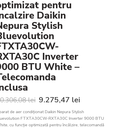
optimizat pentru
incalzire Daikin
Nepura Stylish
Bluevolution
FTXTA30CW-
RXTA30C Inverter
9000 BTU White –
Telecomanda
inclusa
9.275,47
lei
0.306,08
lei
arat de aer condiționat Daikin Nepura Stylish
luevolution FTXTA30CW-RXTA30C Inverter 9000 BTU
ite, cu funcție optimizată pentru încălzire, telecomandă