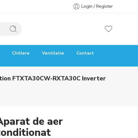
Login / Register
Chillere
Ventilatie
Contact
volution FTXTA30CW-RXTA30C Inverter
Aparat de aer
conditionat