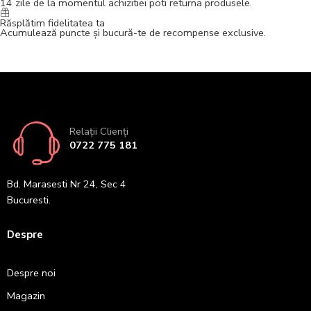
14 zile de la momentul achizitiei poti returna produsele.
Răsplătim fidelitatea ta
Acumulează puncte și bucură-te de recompense exclusive.
Relații Clienți
0722 775 181
Bd. Marasesti Nr 24, Sec 4
Bucuresti.
Despre
Despre noi
Magazin