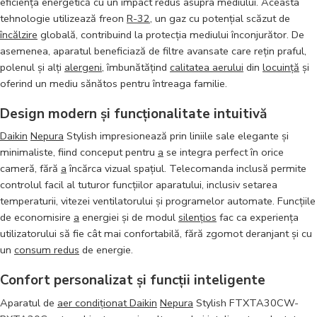
eficiența energetică cu un impact redus asupra mediului. Aceasta
tehnologie utilizează freon
R-32
, un gaz cu potențial scăzut de
încălzire
globală, contribuind la protecția mediului înconjurător. De
asemenea, aparatul beneficiază de filtre avansate care rețin praful,
polenul și alți
alergeni
, îmbunătățind
calitatea aerului
din
locuință
și
oferind un mediu sănătos pentru întreaga familie.
Design modern și funcționalitate intuitivă
Daikin
Nepura
Stylish impresionează prin liniile sale elegante și
minimaliste, fiind conceput pentru
a
se integra perfect în orice
cameră, fără
a
încărca vizual spațiul. Telecomanda inclusă permite
controlul facil al tuturor funcțiilor aparatului, inclusiv setarea
temperaturii, vitezei ventilatorului și programelor automate. Funcțiile
de economisire
a
energiei și de modul
silențios
fac ca experiența
utilizatorului să fie cât mai confortabilă, fără zgomot deranjant și cu
un
consum redus
de energie.
Confort personalizat și funcții inteligente
Aparatul de
aer condiționat Daikin
Nepura
Stylish FTXTA30CW-