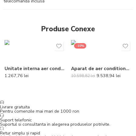
telecomandă inclusă
Produse Conexe
-10%
Unitate interna aer conditionat tip split de perete Daikin Comfora Bluevolution FTXP20N9 7000 BTU
Aparat de aer conditionat Daikin Stylish Bluevolution FTXA42CS-RXA42B8 Inverter 15000 BTU Silver – Telecomanda inclusa
1.267,76
lei
9.538,94
lei
10.598,82
lei
Livrare gratuita
Pentru comenzile mai mari de 1000 ron
Suport telefonic
Suportul si consultanta in alegerea produselor potrivite.
Retur simplu și rapid