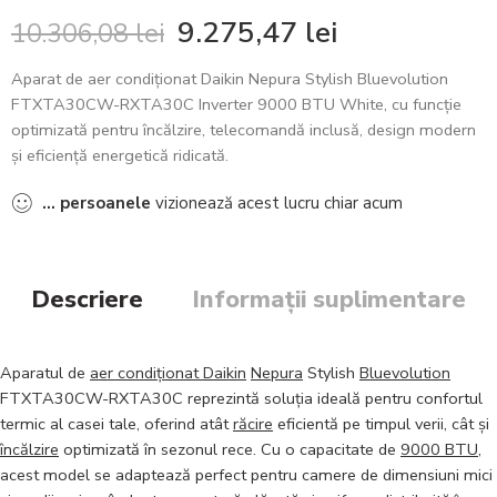
9.275,47
lei
10.306,08
lei
Aparat de aer condiționat Daikin Nepura Stylish Bluevolution
FTXTA30CW-RXTA30C Inverter 9000 BTU White, cu funcție
optimizată pentru încălzire, telecomandă inclusă, design modern
și eficiență energetică ridicată.
...
persoanele
vizionează acest lucru chiar acum
Descriere
Informații suplimentare
Aparatul de
aer condiționat Daikin
Nepura
Stylish
Bluevolution
FTXTA30CW-RXTA30C reprezintă soluția ideală pentru confortul
termic al casei tale, oferind atât
răcire
eficientă pe timpul verii, cât și
încălzire
optimizată în sezonul rece. Cu o capacitate de
9000 BTU
,
acest model se adaptează perfect pentru camere de dimensiuni mici