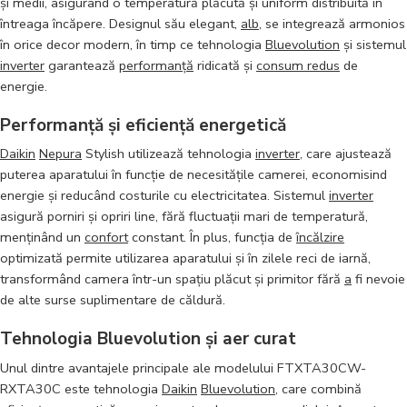
și medii, asigurând o temperatură plăcută și uniform distribuită în
întreaga încăpere. Designul său elegant,
alb
, se integrează armonios
în orice decor modern, în timp ce tehnologia
Bluevolution
și sistemul
inverter
garantează
performanță
ridicată și
consum redus
de
energie.
Performanță și eficiență energetică
Daikin
Nepura
Stylish utilizează tehnologia
inverter
, care ajustează
puterea aparatului în funcție de necesitățile camerei, economisind
energie și reducând costurile cu electricitatea. Sistemul
inverter
asigură porniri și opriri line, fără fluctuații mari de temperatură,
menținând un
confort
constant. În plus, funcția de
încălzire
optimizată permite utilizarea aparatului și în zilele reci de iarnă,
transformând camera într-un spațiu plăcut și primitor fără
a
fi nevoie
de alte surse suplimentare de căldură.
Tehnologia Bluevolution și aer curat
Unul dintre avantajele principale ale modelului FTXTA30CW-
RXTA30C este tehnologia
Daikin
Bluevolution
, care combină