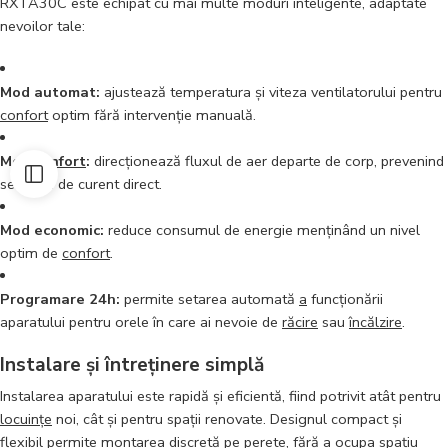
RXTA30C este echipat cu mai multe moduri inteligente, adaptate
nevoilor tale:
Mod automat:
ajustează temperatura și viteza ventilatorului pentru
confort
optim fără intervenție manuală.
Mod
confort
:
direcționează fluxul de aer departe de corp, prevenind
senzația de curent direct.
Mod economic:
reduce consumul de energie menținând un nivel
optim de
confort
.
Programare 24h:
permite setarea automată
a
funcționării
aparatului pentru orele în care ai nevoie de
răcire
sau
încălzire
.
Instalare și întreținere simplă
Instalarea aparatului este rapidă și eficientă, fiind potrivit atât pentru
locuințe
noi, cât și pentru spații renovate. Designul compact și
flexibil
permite montarea discretă pe
perete
, fără
a
ocupa spațiu