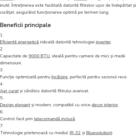
inutil. Întreținerea este facilitată datorită filtrelor ușor de îndepărtat și
curățat, asigurând funcționarea optimă pe termen lung.
Beneficii principale
Eficiență energetică
ridicată datorită tehnologiei
inverter
.
Capacitate de
9000 BTU
, ideală pentru camere de mici și medii
dimensiuni.
Funcție optimizată pentru
încălzire
, perfectă pentru sezonul rece.
Aer curat
și sănătos datorită filtrului avansat.
Design elegant
și modern, compatibil cu orice
decor interior
.
Control facil prin
telecomandă inclusă
.
Tehnologie prietenoasă cu mediul (
R-32
și
Bluevolution
).