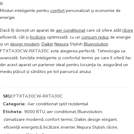
Moduri inteligente pentru
confort
personalizat și economie de
energie.
Dacă îți dorești un aparat de
aer condiționat
care să ofere atât
răcire
eficientă, cât și
încălzire
optimizată, cu un
consum redus
de energie
și un
design modern
,
Daikin
Nepura
Stylish
Bluevolution
FTXTA30CW-RXTA30C este alegerea perfectă. Tehnologia sa
avansată, funcțiile inteligente și confortul termic pe care îl oferă fac
din acest aparat un partener ideal pentru locuința ta, asigurând un
mediu plăcut și sănătos pe tot parcursul anului.
SKU:
FTXTA30CW-RXTA30C
Categorie:
Aer conditionat split rezidential
Etichete:
9000 BTU
,
aer conditionat
,
Bluevolution
,
climatizare modernă
,
confort termic
,
Daikin
,
design elegant
,
eficiență energetică
,
încălzire
,
inverter
,
Nepura Stylish
,
răcire
,