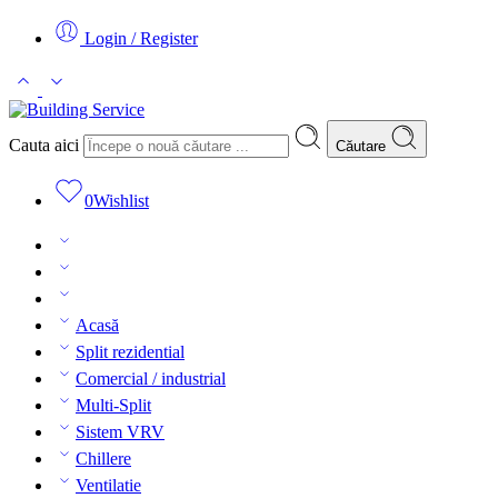
Login / Register
Cauta aici
Căutare
0
Wishlist
Acasă
Split rezidential
Comercial / industrial
Multi-Split
Sistem VRV
Chillere
Ventilatie