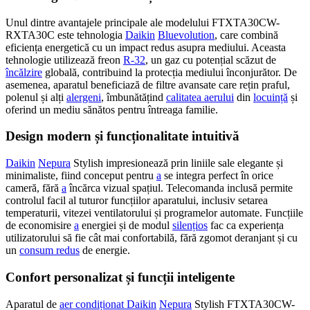
Unul dintre avantajele principale ale modelului FTXTA30CW-
RXTA30C este tehnologia
Daikin
Bluevolution
, care combină
eficiența energetică cu un impact redus asupra mediului. Aceasta
tehnologie utilizează freon
R-32
, un gaz cu potențial scăzut de
încălzire
globală, contribuind la protecția mediului înconjurător. De
asemenea, aparatul beneficiază de filtre avansate care rețin praful,
polenul și alți
alergeni
, îmbunătățind
calitatea aerului
din
locuință
și
oferind un mediu sănătos pentru întreaga familie.
Design modern și funcționalitate intuitivă
Daikin
Nepura
Stylish impresionează prin liniile sale elegante și
minimaliste, fiind conceput pentru
a
se integra perfect în orice
cameră, fără
a
încărca vizual spațiul. Telecomanda inclusă permite
controlul facil al tuturor funcțiilor aparatului, inclusiv setarea
temperaturii, vitezei ventilatorului și programelor automate. Funcțiile
de economisire
a
energiei și de modul
silențios
fac ca experiența
utilizatorului să fie cât mai confortabilă, fără zgomot deranjant și cu
un
consum redus
de energie.
Confort personalizat și funcții inteligente
Aparatul de
aer condiționat Daikin
Nepura
Stylish FTXTA30CW-