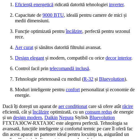
Eficiență energetică
ridicată datorită tehnologiei
inverter
.
Capacitate de
9000 BTU
, ideală pentru camere de mici și
medii dimensiuni.
Funcție optimizată pentru
încălzire
, perfectă pentru sezonul
rece.
Aer curat
și sănătos datorită filtrului avansat.
Design elegant
și modern, compatibil cu orice
decor interior
.
Control facil prin
telecomandă inclusă
.
Tehnologie prietenoasă cu mediul (
R-32
și
Bluevolution
).
Moduri inteligente pentru
confort
personalizat și economie de
energie.
Dacă îți dorești un aparat de
aer condiționat
care să ofere atât
răcire
eficientă, cât și
încălzire
optimizată, cu un
consum redus
de energie
și un
design modern
,
Daikin
Nepura
Stylish
Bluevolution
FTXTA30CW-RXTA30C este alegerea perfectă. Tehnologia sa
avansată, funcțiile inteligente și confortul termic pe care îl oferă fac
din acest aparat un partener ideal pentru locuința ta, asigurând un