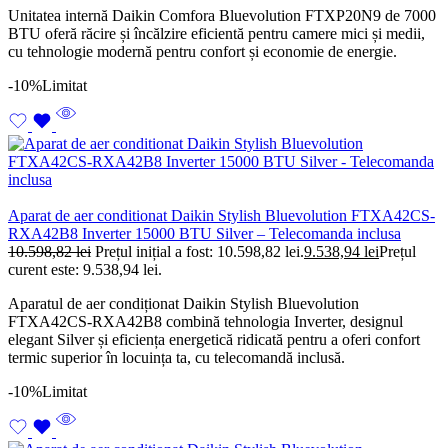
Unitatea internă Daikin Comfora Bluevolution FTXP20N9 de 7000
BTU oferă răcire și încălzire eficientă pentru camere mici și medii,
cu tehnologie modernă pentru confort și economie de energie.
-10%
Limitat
Aparat de aer conditionat Daikin Stylish Bluevolution FTXA42CS-
RXA42B8 Inverter 15000 BTU Silver – Telecomanda inclusa
10.598,82
lei
Prețul inițial a fost: 10.598,82 lei.
9.538,94
lei
Prețul
curent este: 9.538,94 lei.
Aparatul de aer condiționat Daikin Stylish Bluevolution
FTXA42CS-RXA42B8 combină tehnologia Inverter, designul
elegant Silver și eficiența energetică ridicată pentru a oferi confort
termic superior în locuința ta, cu telecomandă inclusă.
-10%
Limitat