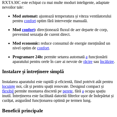
RXTA30C este echipat cu mai multe moduri inteligente, adaptate
nevoilor tale:
Mod automat:
ajustează temperatura și viteza ventilatorului
pentru
confort
optim fără intervenție manuală.
Mod
confort
:
direcționează fluxul de aer departe de corp,
prevenind senzația de curent direct.
Mod economic:
reduce consumul de energie menținând un
nivel optim de
confort
.
Programare 24h:
permite setarea automată
a
funcționării
aparatului pentru orele în care ai nevoie de
răcire
sau
încălzire
.
Instalare și întreținere simplă
Instalarea aparatului este rapidă și eficientă, fiind potrivit atât pentru
locuințe
noi, cât și pentru spații renovate. Designul compact și
flexibil
permite montarea discretă pe
perete
, fără
a
ocupa spațiu
inutil. Întreținerea este facilitată datorită filtrelor ușor de îndepărtat și
curățat, asigurând funcționarea optimă pe termen lung.
Beneficii principale