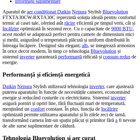
Informații suplimentare
Aparatul de
aer condiționat Daikin
Nepura
Stylish
Bluevolution
FTXTA30CW-RXTA30C reprezintă soluția ideală pentru confortul
termic al casei tale, oferind atât
răcire
eficientă pe timpul verii, cât și
încălzire
optimizată în sezonul rece. Cu o capacitate de
9000 BTU
,
acest model se adaptează perfect pentru camere de dimensiuni mici
și medii, asigurând o temperatură plăcută și uniform distribuită în
întreaga încăpere. Designul său elegant,
alb
, se integrează armonios
în orice decor modern, în timp ce tehnologia
Bluevolution
și
sistemul
inverter
garantează
performanță
ridicată și
consum redus
de
energie.
Performanță și eficiență energetică
Daikin
Nepura
Stylish utilizează tehnologia
inverter
, care ajustează
puterea aparatului în funcție de necesitățile camerei, economisind
energie și reducând costurile cu electricitatea. Sistemul
inverter
asigură porniri și opriri line, fără fluctuații mari de temperatură,
menținând un
confort
constant. În plus, funcția de
încălzire
optimizată permite utilizarea aparatului și în zilele reci de iarnă,
transformând camera într-un spațiu plăcut și primitor fără
a
fi nevoie
de alte surse suplimentare de căldură.
Tehnologia Bluevolution și aer curat