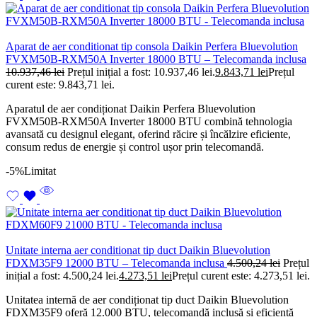
Aparat de aer conditionat tip consola Daikin Perfera Bluevolution
FVXM50B-RXM50A Inverter 18000 BTU – Telecomanda inclusa
10.937,46
lei
Prețul inițial a fost: 10.937,46 lei.
9.843,71
lei
Prețul
curent este: 9.843,71 lei.
Aparatul de aer condiționat Daikin Perfera Bluevolution
FVXM50B-RXM50A Inverter 18000 BTU combină tehnologia
avansată cu designul elegant, oferind răcire și încălzire eficiente,
consum redus de energie și control ușor prin telecomandă.
-5%
Limitat
Unitate interna aer conditionat tip duct Daikin Bluevolution
FDXM35F9 12000 BTU – Telecomanda inclusa
4.500,24
lei
Prețul
inițial a fost: 4.500,24 lei.
4.273,51
lei
Prețul curent este: 4.273,51 lei.
Unitatea internă de aer condiționat tip duct Daikin Bluevolution
FDXM35F9 oferă 12.000 BTU, telecomandă inclusă și eficiență