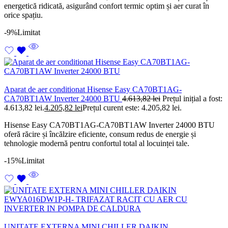
energetică ridicată, asigurând confort termic optim și aer curat în
orice spațiu.
-9%
Limitat
Aparat de aer conditionat Hisense Easy CA70BT1AG-
CA70BT1AW Inverter 24000 BTU
4.613,82
lei
Prețul inițial a fost:
4.613,82 lei.
4.205,82
lei
Prețul curent este: 4.205,82 lei.
Hisense Easy CA70BT1AG-CA70BT1AW Inverter 24000 BTU
oferă răcire și încălzire eficiente, consum redus de energie și
tehnologie modernă pentru confortul total al locuinței tale.
-15%
Limitat
UNITATE EXTERNA MINI CHILLER DAIKIN