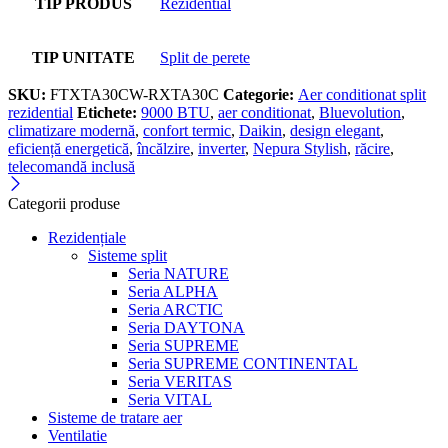
TIP PRODUS
Rezidential
TIP UNITATE
Split de perete
SKU:
FTXTA30CW-RXTA30C
Categorie:
Aer conditionat split
rezidential
Etichete:
9000 BTU
,
aer conditionat
,
Bluevolution
,
climatizare modernă
,
confort termic
,
Daikin
,
design elegant
,
eficiență energetică
,
încălzire
,
inverter
,
Nepura Stylish
,
răcire
,
telecomandă inclusă
Categorii produse
Rezidențiale
Sisteme split
Seria NATURE
Seria ALPHA
Seria ARCTIC
Seria DAYTONA
Seria SUPREME
Seria SUPREME CONTINENTAL
Seria VERITAS
Seria VITAL
Sisteme de tratare aer
Ventilatie