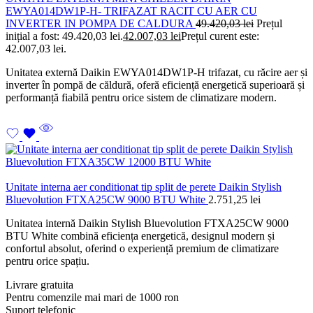
EWYA014DW1P-H- TRIFAZAT RACIT CU AER CU
INVERTER IN POMPA DE CALDURA
49.420,03
lei
Prețul
inițial a fost: 49.420,03 lei.
42.007,03
lei
Prețul curent este:
42.007,03 lei.
Unitatea externă Daikin EWYA014DW1P-H trifazat, cu răcire aer și
inverter în pompă de căldură, oferă eficiență energetică superioară și
performanță fiabilă pentru orice sistem de climatizare modern.
Unitate interna aer conditionat tip split de perete Daikin Stylish
Bluevolution FTXA25CW 9000 BTU White
2.751,25
lei
Unitatea internă Daikin Stylish Bluevolution FTXA25CW 9000
BTU White combină eficiența energetică, designul modern și
confortul absolut, oferind o experiență premium de climatizare
pentru orice spațiu.
Livrare gratuita
Pentru comenzile mai mari de 1000 ron
Suport telefonic