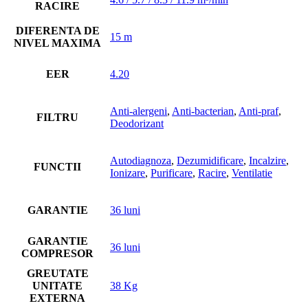
RACIRE
DIFERENTA DE
15 m
NIVEL MAXIMA
EER
4.20
Anti-alergeni
,
Anti-bacterian
,
Anti-praf
,
FILTRU
Deodorizant
Autodiagnoza
,
Dezumidificare
,
Incalzire
,
FUNCTII
Ionizare
,
Purificare
,
Racire
,
Ventilatie
GARANTIE
36 luni
GARANTIE
36 luni
COMPRESOR
GREUTATE
UNITATE
38 Kg
EXTERNA