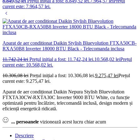
8.849,52
lei
Prețul inițial a fost: 8.849,52 lei.
7.964,57
lei
Prețul
curent este: 7.964,57 lei.
Aparat de aer conditionat Daikin Stylish Bluevolution FTXA50CB-
RXA50B8 Inverter 18000 BTU Black - Telecomanda inclusa
11.742,24
lei
Prețul inițial a fost: 11.742,24 lei.
10.568,02
lei
Prețul
curent este: 10.568,02 lei.
10.306,08
lei
Prețul inițial a fost: 10.306,08 lei.
9.275,47
lei
Prețul
curent este: 9.275,47 lei.
Aparat de aer condiționat Daikin Nepura Stylish Bluevolution
FTXTA30CW-RXTA30C Inverter 9000 BTU White, cu funcție
optimizată pentru încălzire, telecomandă inclusă, design modern și
eficiență energetică ridicată.
...
persoanele
vizionează acest lucru chiar acum
Descriere