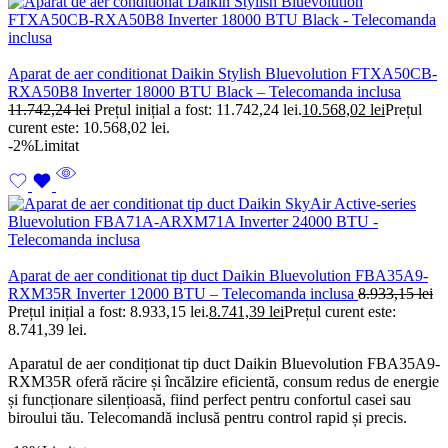
Aparat de aer conditionat Daikin Stylish Bluevolution FTXA50CB-
RXA50B8 Inverter 18000 BTU Black – Telecomanda inclusa
11.742,24
lei
Prețul inițial a fost: 11.742,24 lei.
10.568,02
lei
Prețul
curent este: 10.568,02 lei.
-2%
Limitat
Aparat de aer conditionat tip duct Daikin Bluevolution FBA35A9-
RXM35R Inverter 12000 BTU – Telecomanda inclusa
8.933,15
lei
Prețul inițial a fost: 8.933,15 lei.
8.741,39
lei
Prețul curent este:
8.741,39 lei.
Aparatul de aer condiționat tip duct Daikin Bluevolution FBA35A9-
RXM35R oferă răcire și încălzire eficientă, consum redus de energie
și funcționare silențioasă, fiind perfect pentru confortul casei sau
biroului tău. Telecomandă inclusă pentru control rapid și precis.