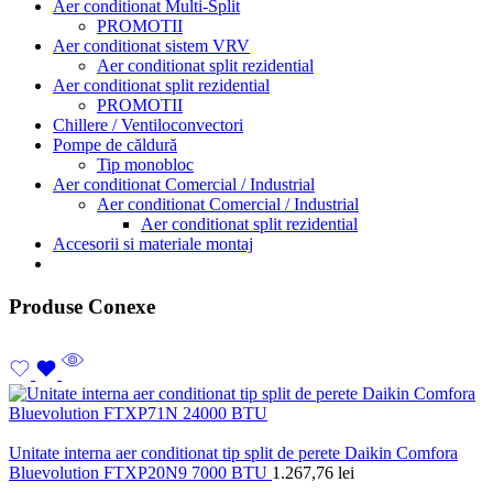
Aer conditionat Multi-Split
PROMOTII
Aer conditionat sistem VRV
Aer conditionat split rezidential
Aer conditionat split rezidential
PROMOTII
Chillere / Ventiloconvectori
Pompe de căldură
Tip monobloc
Aer conditionat Comercial / Industrial
Aer conditionat Comercial / Industrial
Aer conditionat split rezidential
Accesorii si materiale montaj
Produse Conexe
Unitate interna aer conditionat tip split de perete Daikin Comfora
Bluevolution FTXP20N9 7000 BTU
1.267,76
lei