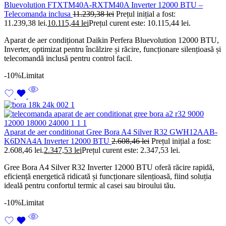
Bluevolution FTXTM40A-RXTM40A Inverter 12000 BTU –
Telecomanda inclusa
11.239,38
lei
Prețul inițial a fost:
11.239,38 lei.
10.115,44
lei
Prețul curent este: 10.115,44 lei.
Aparat de aer condiționat Daikin Perfera Bluevolution 12000 BTU,
Inverter, optimizat pentru încălzire și răcire, funcționare silențioasă și
telecomandă inclusă pentru control facil.
-10%
Limitat
Aparat de aer conditionat Gree Bora A4 Silver R32 GWH12AAB-
K6DNA4A Inverter 12000 BTU
2.608,46
lei
Prețul inițial a fost:
2.608,46 lei.
2.347,53
lei
Prețul curent este: 2.347,53 lei.
Gree Bora A4 Silver R32 Inverter 12000 BTU oferă răcire rapidă,
eficiență energetică ridicată și funcționare silențioasă, fiind soluția
ideală pentru confortul termic al casei sau biroului tău.
-10%
Limitat