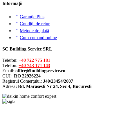
Informații
Garanție Plus
Condiții de retur
Metode de plată
Cum comand online
SC Building Service SRL
Telefon:
+40 722 775 181
Telefon:
+40 743 171 143
Email:
office@buildingservice.ro
CUI:
RO 22926224
Registrul
Comerțului
:
J40/23454/2007
Adresa
: Bd. Marasesti Nr 24, Sec 4, Bucuresti
Solutionarea online a litigiilor