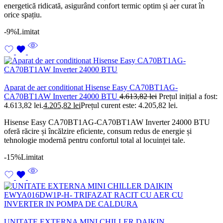
energetică ridicată, asigurând confort termic optim și aer curat în
orice spațiu.
-9%
Limitat
Aparat de aer conditionat Hisense Easy CA70BT1AG-
CA70BT1AW Inverter 24000 BTU
4.613,82
lei
Prețul inițial a fost:
4.613,82 lei.
4.205,82
lei
Prețul curent este: 4.205,82 lei.
Hisense Easy CA70BT1AG-CA70BT1AW Inverter 24000 BTU
oferă răcire și încălzire eficiente, consum redus de energie și
tehnologie modernă pentru confortul total al locuinței tale.
-15%
Limitat
UNITATE EXTERNA MINI CHILLER DAIKIN