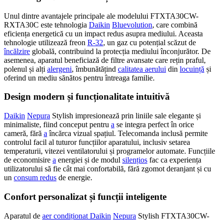
Unul dintre avantajele principale ale modelului FTXTA30CW-
RXTA30C este tehnologia
Daikin
Bluevolution
, care combină
eficiența energetică cu un impact redus asupra mediului. Aceasta
tehnologie utilizează freon
R-32
, un gaz cu potențial scăzut de
încălzire
globală, contribuind la protecția mediului înconjurător. De
asemenea, aparatul beneficiază de filtre avansate care rețin praful,
polenul și alți
alergeni
, îmbunătățind
calitatea aerului
din
locuință
și
oferind un mediu sănătos pentru întreaga familie.
Design modern și funcționalitate intuitivă
Daikin
Nepura
Stylish impresionează prin liniile sale elegante și
minimaliste, fiind conceput pentru
a
se integra perfect în orice
cameră, fără
a
încărca vizual spațiul. Telecomanda inclusă permite
controlul facil al tuturor funcțiilor aparatului, inclusiv setarea
temperaturii, vitezei ventilatorului și programelor automate. Funcțiile
de economisire
a
energiei și de modul
silențios
fac ca experiența
utilizatorului să fie cât mai confortabilă, fără zgomot deranjant și cu
un
consum redus
de energie.
Confort personalizat și funcții inteligente
Aparatul de
aer condiționat Daikin
Nepura
Stylish FTXTA30CW-