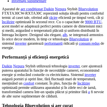
Informații suplimentare
Aparatul de
aer condiționat Daikin
Nepura
Stylish
Bluevolution
FTXTA30CW-RXTA30C reprezintă soluția ideală pentru confortul
termic al casei tale, oferind atât
răcire
eficientă pe timpul verii, cât și
încălzire
optimizată în sezonul rece. Cu o capacitate de
9000 BTU
,
acest model se adaptează perfect pentru camere de dimensiuni mici
și medii, asigurând o temperatură plăcută și uniform distribuită în
întreaga încăpere. Designul său elegant,
alb
, se integrează armonios
în orice decor modern, în timp ce tehnologia
Bluevolution
și
sistemul
inverter
garantează
performanță
ridicată și
consum redus
de
energie.
Performanță și eficiență energetică
Daikin
Nepura
Stylish utilizează tehnologia
inverter
, care ajustează
puterea aparatului în funcție de necesitățile camerei, economisind
energie și reducând costurile cu electricitatea. Sistemul
inverter
asigură porniri și opriri line, fără fluctuații mari de temperatură,
menținând un
confort
constant. În plus, funcția de
încălzire
optimizată permite utilizarea aparatului și în zilele reci de iarnă,
transformând camera într-un spațiu plăcut și primitor fără
a
fi nevoie
de alte surse suplimentare de căldură.
Tehnologia Bluevolution și aer curat