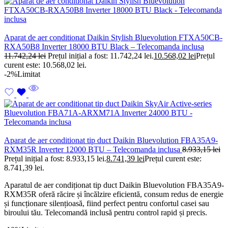
Aparat de aer conditionat Daikin Stylish Bluevolution FTXA50CB-
RXA50B8 Inverter 18000 BTU Black – Telecomanda inclusa
11.742,24
lei
Prețul inițial a fost: 11.742,24 lei.
10.568,02
lei
Prețul
curent este: 10.568,02 lei.
-2%
Limitat
Aparat de aer conditionat tip duct Daikin Bluevolution FBA35A9-
RXM35R Inverter 12000 BTU – Telecomanda inclusa
8.933,15
lei
Prețul inițial a fost: 8.933,15 lei.
8.741,39
lei
Prețul curent este:
8.741,39 lei.
Aparatul de aer condiționat tip duct Daikin Bluevolution FBA35A9-
RXM35R oferă răcire și încălzire eficientă, consum redus de energie
și funcționare silențioasă, fiind perfect pentru confortul casei sau
biroului tău. Telecomandă inclusă pentru control rapid și precis.