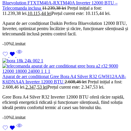
Bluevolution FTXTM40A-RXTM40A Inverter 12000 BTU –
Telecomanda inclusa
11.239,38
lei
Prețul inițial a fost:
11.239,38 lei.
10.115,44
lei
Prețul curent este: 10.115,44 lei.
Aparat de aer condiționat Daikin Perfera Bluevolution 12000 BTU,
Inverter, optimizat pentru încălzire și răcire, funcționare silențioasă și
telecomandă inclusă pentru control facil.
-10%
Limitat
Aparat de aer conditionat Gree Bora A4 Silver R32 GWH12AAB-
K6DNA4A Inverter 12000 BTU
2.608,46
lei
Prețul inițial a fost:
2.608,46 lei.
2.347,53
lei
Prețul curent este: 2.347,53 lei.
Gree Bora A4 Silver R32 Inverter 12000 BTU oferă răcire rapidă,
eficiență energetică ridicată și funcționare silențioasă, fiind soluția
ideală pentru confortul termic al casei sau biroului tău.
-10%
Limitat