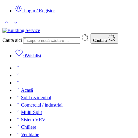
Login / Register
Cauta aici
Căutare
0
Wishlist
Acasă
Split rezidential
Comercial / industrial
Multi-Split
Sistem VRV
Chillere
Ventilatie