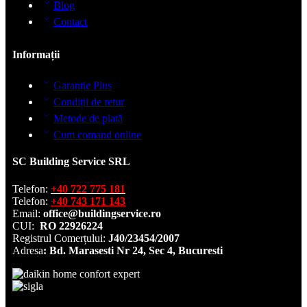
Blog
Contact
Informații
Garanție Plus
Condiții de retur
Metode de plată
Cum comand online
SC Building Service SRL
Telefon:
+40 722 775 181
Telefon:
+40 743 171 143
Email:
office@buildingservice.ro
CUI:
RO 22926224
Registrul
Comerțului
:
J40/23454/2007
Adresa
: Bd. Marasesti Nr 24, Sec 4, Bucuresti