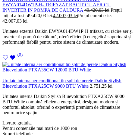
EWYA014DW1P-H- TRIFAZAT RACIT CU AER CU
INVERTER IN POMPA DE CALDURA
49.420,03
lei
Prețul
inițial a fost: 49.420,03 lei.
42.007,03
lei
Prețul curent este:
42.007,03 lei.
Unitatea externă Daikin EWYA014DW1P-H trifazat, cu răcire aer și
inverter în pompă de căldură, oferă eficiență energetică superioară și
performanță fiabilă pentru orice sistem de climatizare modern.
Unitate interna aer conditionat tip split de perete Daikin Stylish
Bluevolution FTXA25CW 9000 BTU White
2.751,25
lei
Unitatea internă Daikin Stylish Bluevolution FTXA25CW 9000
BTU White combină eficiența energetică, designul modern și
confortul absolut, oferind o experiență premium de climatizare
pentru orice spațiu.
Livrare gratuita
Pentru comenzile mai mari de 1000 ron
Suport telefonic