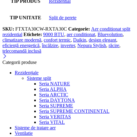
TIP PRODUS
Rezidential
TIP UNITATE
Split de perete
SKU:
FTXTA30CW-RXTA30C
Categorie:
Aer conditionat split
rezidential
Etichete:
9000 BTU
,
aer conditionat
,
Bluevolution
,
climatizare modernă
,
confort termic
,
Daikin
,
design elegant
,
eficiență energetică
,
încălzire
,
inverter
,
Nepura Stylish
,
răcire
,
telecomandă inclusă
Categorii produse
Rezidențiale
Sisteme split
Seria NATURE
Seria ALPHA
Seria ARCTIC
Seria DAYTONA
Seria SUPREME
Seria SUPREME CONTINENTAL
Seria VERITAS
Seria VITAL
Sisteme de tratare aer
Ventilatie