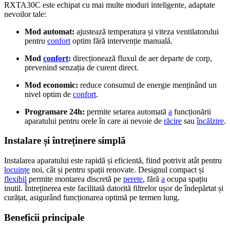
RXTA30C este echipat cu mai multe moduri inteligente, adaptate
nevoilor tale:
Mod automat:
ajustează temperatura și viteza ventilatorului
pentru
confort
optim fără intervenție manuală.
Mod
confort
:
direcționează fluxul de aer departe de corp,
prevenind senzația de curent direct.
Mod economic:
reduce consumul de energie menținând un
nivel optim de
confort
.
Programare 24h:
permite setarea automată
a
funcționării
aparatului pentru orele în care ai nevoie de
răcire
sau
încălzire
.
Instalare și întreținere simplă
Instalarea aparatului este rapidă și eficientă, fiind potrivit atât pentru
locuințe
noi, cât și pentru spații renovate. Designul compact și
flexibil
permite montarea discretă pe
perete
, fără
a
ocupa spațiu
inutil. Întreținerea este facilitată datorită filtrelor ușor de îndepărtat și
curățat, asigurând funcționarea optimă pe termen lung.
Beneficii principale