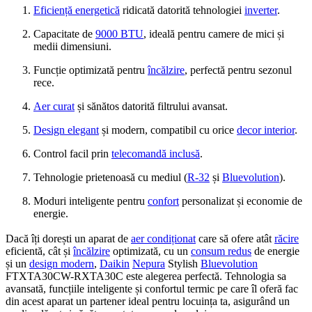
Eficiență energetică
ridicată datorită tehnologiei
inverter
.
Capacitate de
9000 BTU
, ideală pentru camere de mici și
medii dimensiuni.
Funcție optimizată pentru
încălzire
, perfectă pentru sezonul
rece.
Aer curat
și sănătos datorită filtrului avansat.
Design elegant
și modern, compatibil cu orice
decor interior
.
Control facil prin
telecomandă inclusă
.
Tehnologie prietenoasă cu mediul (
R-32
și
Bluevolution
).
Moduri inteligente pentru
confort
personalizat și economie de
energie.
Dacă îți dorești un aparat de
aer condiționat
care să ofere atât
răcire
eficientă, cât și
încălzire
optimizată, cu un
consum redus
de energie
și un
design modern
,
Daikin
Nepura
Stylish
Bluevolution
FTXTA30CW-RXTA30C este alegerea perfectă. Tehnologia sa
avansată, funcțiile inteligente și confortul termic pe care îl oferă fac
din acest aparat un partener ideal pentru locuința ta, asigurând un