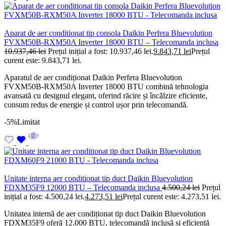
Aparat de aer conditionat tip consola Daikin Perfera Bluevolution
FVXM50B-RXM50A Inverter 18000 BTU – Telecomanda inclusa
10.937,46
lei
Prețul inițial a fost: 10.937,46 lei.
9.843,71
lei
Prețul
curent este: 9.843,71 lei.
Aparatul de aer condiționat Daikin Perfera Bluevolution
FVXM50B-RXM50A Inverter 18000 BTU combină tehnologia
avansată cu designul elegant, oferind răcire și încălzire eficiente,
consum redus de energie și control ușor prin telecomandă.
-5%
Limitat
Unitate interna aer conditionat tip duct Daikin Bluevolution
FDXM35F9 12000 BTU – Telecomanda inclusa
4.500,24
lei
Prețul
inițial a fost: 4.500,24 lei.
4.273,51
lei
Prețul curent este: 4.273,51 lei.
Unitatea internă de aer condiționat tip duct Daikin Bluevolution
FDXM35F9 oferă 12.000 BTU, telecomandă inclusă și eficiență