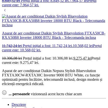
8.849,52
lei
Prețul inițial a fost: 8.849,52 lei.
7.964,57
lei
Prețul
curent este: 7.964,57 lei.
Aparat de aer conditionat Daikin Stylish Bluevolution FTXA50CB-
RXA50B8 Inverter 18000 BTU Black - Telecomanda inclusa
11.742,24
lei
Prețul inițial a fost: 11.742,24 lei.
10.568,02
lei
Prețul
curent este: 10.568,02 lei.
10.306,08
lei
Prețul inițial a fost: 10.306,08 lei.
9.275,47
lei
Prețul
curent este: 9.275,47 lei.
Aparat de aer condiționat Daikin Nepura Stylish Bluevolution
FTXTA30CW-RXTA30C Inverter 9000 BTU White, cu funcție
optimizată pentru încălzire, telecomandă inclusă, design modern și
eficiență energetică ridicată.
...
persoanele
vizionează acest lucru chiar acum
Descriere