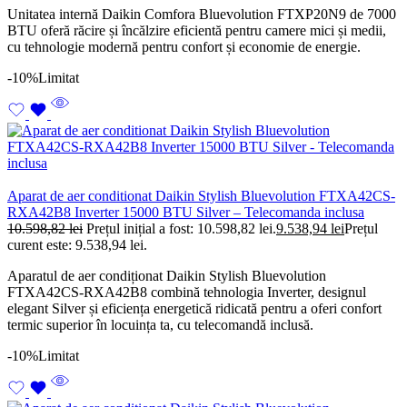
Unitatea internă Daikin Comfora Bluevolution FTXP20N9 de 7000
BTU oferă răcire și încălzire eficientă pentru camere mici și medii,
cu tehnologie modernă pentru confort și economie de energie.
-10%
Limitat
Aparat de aer conditionat Daikin Stylish Bluevolution FTXA42CS-
RXA42B8 Inverter 15000 BTU Silver – Telecomanda inclusa
10.598,82
lei
Prețul inițial a fost: 10.598,82 lei.
9.538,94
lei
Prețul
curent este: 9.538,94 lei.
Aparatul de aer condiționat Daikin Stylish Bluevolution
FTXA42CS-RXA42B8 combină tehnologia Inverter, designul
elegant Silver și eficiența energetică ridicată pentru a oferi confort
termic superior în locuința ta, cu telecomandă inclusă.
-10%
Limitat