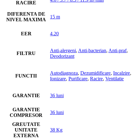
RACIRE
DIFERENTA DE
15 m
NIVEL MAXIMA
EER
4.20
Anti-alergeni
,
Anti-bacterian
,
Anti-praf
,
FILTRU
Deodorizant
Autodiagnoza
,
Dezumidificare
,
Incalzire
,
FUNCTII
Ionizare
,
Purificare
,
Racire
,
Ventilatie
GARANTIE
36 luni
GARANTIE
36 luni
COMPRESOR
GREUTATE
UNITATE
38 Kg
EXTERNA