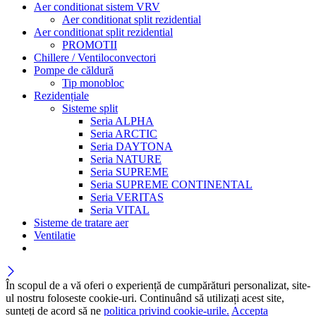
Aer conditionat sistem VRV
Aer conditionat split rezidential
Aer conditionat split rezidential
PROMOTII
Chillere / Ventiloconvectori
Pompe de căldură
Tip monobloc
Rezidențiale
Sisteme split
Seria ALPHA
Seria ARCTIC
Seria DAYTONA
Seria NATURE
Seria SUPREME
Seria SUPREME CONTINENTAL
Seria VERITAS
Seria VITAL
Sisteme de tratare aer
Ventilatie
În scopul de a vă oferi o experiență de cumpărături personalizat, site-
ul nostru foloseste cookie-uri. Continuând să utilizați acest site,
sunteți de acord să ne
politica privind cookie-urile.
Accepta