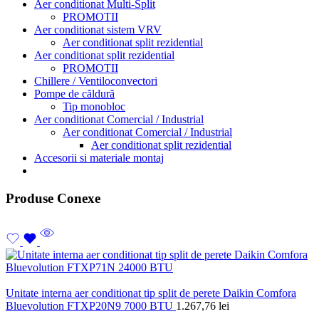
Aer conditionat Multi-Split
PROMOTII
Aer conditionat sistem VRV
Aer conditionat split rezidential
Aer conditionat split rezidential
PROMOTII
Chillere / Ventiloconvectori
Pompe de căldură
Tip monobloc
Aer conditionat Comercial / Industrial
Aer conditionat Comercial / Industrial
Aer conditionat split rezidential
Accesorii si materiale montaj
Produse Conexe
Unitate interna aer conditionat tip split de perete Daikin Comfora
Bluevolution FTXP20N9 7000 BTU
1.267,76
lei