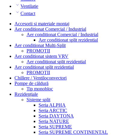
Ventilatie
Contact
Accesorii si materiale montaj
Aer conditionat Comercial / Industrial
Aer conditionat Comercial / Industrial
Aer conditionat split rezidential
Aer conditionat Multi-Split
PROMOTII
Aer conditionat sistem VRV
Aer conditionat split rezidential
Aer conditionat split rezidential
PROMOTII
Chillere / Ventiloconvectori
Pompe de căldură
Tip monobloc
Rezidențiale
Sisteme split
Seria ALPHA
Seria ARCTIC
Seria DAYTONA
Seria NATURE
Seria SUPREME
Seria SUPREME CONTINENTAL