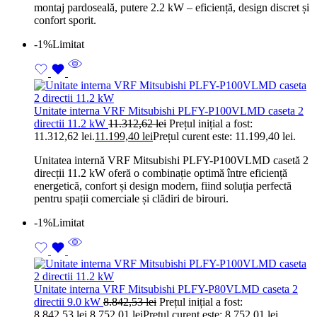
montaj pardoseală, putere 2.2 kW – eficiență, design discret și
confort sporit.
-1%
Limitat
Unitate interna VRF Mitsubishi PLFY-P100VLMD caseta 2
directii 11.2 kW
11.312,62
lei
Prețul inițial a fost:
11.312,62 lei.
11.199,40
lei
Prețul curent este: 11.199,40 lei.
Unitatea internă VRF Mitsubishi PLFY-P100VLMD casetă 2
direcții 11.2 kW oferă o combinație optimă între eficiență
energetică, confort și design modern, fiind soluția perfectă
pentru spații comerciale și clădiri de birouri.
-1%
Limitat
Unitate interna VRF Mitsubishi PLFY-P80VLMD caseta 2
directii 9.0 kW
8.842,53
lei
Prețul inițial a fost:
8.842,53 lei.
8.752,01
lei
Prețul curent este: 8.752,01 lei.