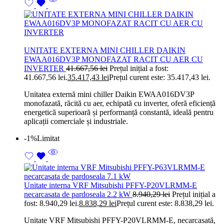
UNITATE EXTERNA MINI CHILLER DAIKIN
EWAA016DV3P MONOFAZAT RACIT CU AER CU
INVERTER
41.667,56
lei
Prețul inițial a fost:
41.667,56 lei.
35.417,43
lei
Prețul curent este: 35.417,43 lei.
Unitatea externă mini chiller Daikin EWAA016DV3P
monofazată, răcită cu aer, echipată cu inverter, oferă eficiență
energetică superioară și performanță constantă, ideală pentru
aplicații comerciale și industriale.
-1%
Limitat
Unitate interna VRF Mitsubishi PFFY-P20VLRMM-E
necarcasata de pardoseala 2.2 kW
8.940,29
lei
Prețul inițial a
fost: 8.940,29 lei.
8.838,29
lei
Prețul curent este: 8.838,29 lei.
Unitate VRF Mitsubishi PFFY-P20VLRMM-E, necarcasată,