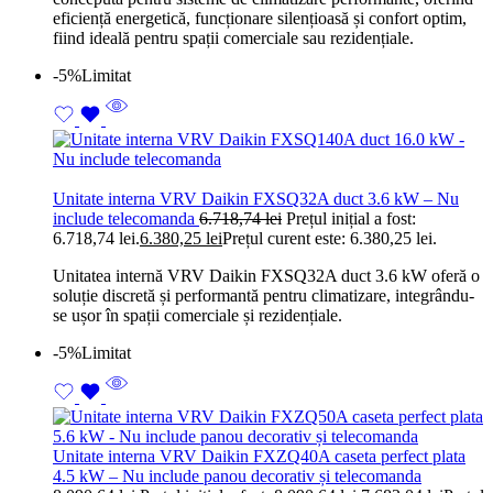
eficiență energetică, funcționare silențioasă și confort optim,
fiind ideală pentru spații comerciale sau rezidențiale.
-5%
Limitat
Unitate interna VRV Daikin FXSQ32A duct 3.6 kW – Nu
include telecomanda
6.718,74
lei
Prețul inițial a fost:
6.718,74 lei.
6.380,25
lei
Prețul curent este: 6.380,25 lei.
Unitatea internă VRV Daikin FXSQ32A duct 3.6 kW oferă o
soluție discretă și performantă pentru climatizare, integrându-
se ușor în spații comerciale și rezidențiale.
-5%
Limitat
Unitate interna VRV Daikin FXZQ40A caseta perfect plata
4.5 kW – Nu include panou decorativ și telecomanda