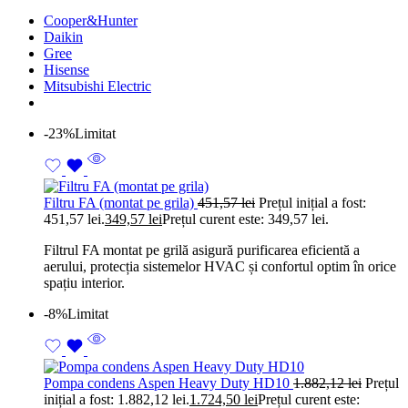
Cooper&Hunter
Daikin
Gree
Hisense
Mitsubishi Electric
-23%
Limitat
Filtru FA (montat pe grila)
451,57
lei
Prețul inițial a fost:
451,57 lei.
349,57
lei
Prețul curent este: 349,57 lei.
Filtrul FA montat pe grilă asigură purificarea eficientă a
aerului, protecția sistemelor HVAC și confortul optim în orice
spațiu interior.
-8%
Limitat
Pompa condens Aspen Heavy Duty HD10
1.882,12
lei
Prețul
inițial a fost: 1.882,12 lei.
1.724,50
lei
Prețul curent este: