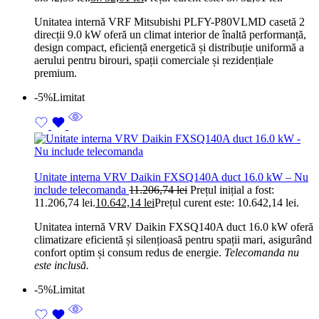
Unitatea internă VRF Mitsubishi PLFY-P80VLMD casetă 2
direcții 9.0 kW oferă un climat interior de înaltă performanță,
design compact, eficiență energetică și distribuție uniformă a
aerului pentru birouri, spații comerciale și rezidențiale
premium.
-5%
Limitat
Unitate interna VRV Daikin FXSQ140A duct 16.0 kW – Nu
include telecomanda
11.206,74
lei
Prețul inițial a fost:
11.206,74 lei.
10.642,14
lei
Prețul curent este: 10.642,14 lei.
Unitatea internă VRV Daikin FXSQ140A duct 16.0 kW oferă
climatizare eficientă și silențioasă pentru spații mari, asigurând
confort optim și consum redus de energie.
Telecomanda nu
este inclusă.
-5%
Limitat