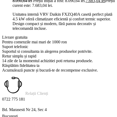
8.090,64
lei
Prețul inițial a fost: 8.090,64 lei.
7.683,04
lei
Prețul
curent este: 7.683,04 lei.
Unitatea internă VRV Daikin FXZQ40A casetă perfect plată
4.5 kW oferă climatizare eficientă și confort termic superior.
Design compact și modern, fără panou decorativ și
telecomandă incluse.
Livrare gratuita
Pentru comenzile mai mari de 1000 ron
Suport telefonic
Suportul si consultanta in alegerea produselor potrivite.
Retur simplu și rapid
14 zile de la momentul achizitiei poti returna produsele.
Răsplătim fidelitatea ta
Acumulează puncte și bucură-te de recompense exclusive.
Relații Clienți
0722 775 181
Bd. Marasesti Nr 24, Sec 4
Bucuresti.