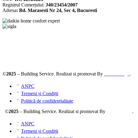
Registrul
Comerțului
:
J40/23454/2007
Adresa
: Bd. Marasesti Nr 24, Sec 4, Bucuresti
Solutionarea online a litigiilor
ANPC – SAL
©
2025
– Building Service. Realizat si promovat By
AllmaDesign
.
ANPC
Termeni și Condiții
Politică de confidențialitate
©
2025
– Building Service. Realizat si promovat By
AllmaDesign
.
ANPC
Termeni și Condiții