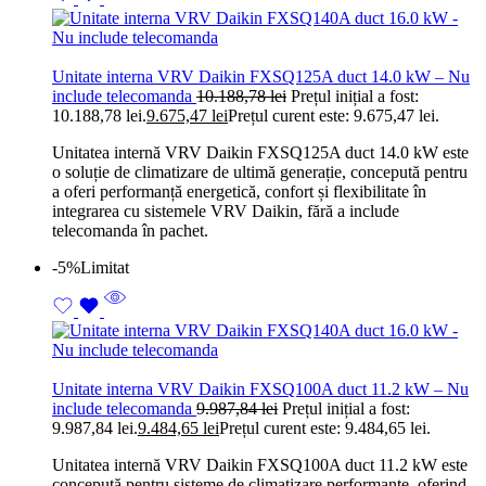
Unitate interna VRV Daikin FXSQ125A duct 14.0 kW – Nu
include telecomanda
10.188,78
lei
Prețul inițial a fost:
10.188,78 lei.
9.675,47
lei
Prețul curent este: 9.675,47 lei.
Unitatea internă VRV Daikin FXSQ125A duct 14.0 kW este
o soluție de climatizare de ultimă generație, concepută pentru
a oferi performanță energetică, confort și flexibilitate în
integrarea cu sistemele VRV Daikin, fără a include
telecomanda în pachet.
-5%
Limitat
Unitate interna VRV Daikin FXSQ100A duct 11.2 kW – Nu
include telecomanda
9.987,84
lei
Prețul inițial a fost:
9.987,84 lei.
9.484,65
lei
Prețul curent este: 9.484,65 lei.
Unitatea internă VRV Daikin FXSQ100A duct 11.2 kW este
concepută pentru sisteme de climatizare performante, oferind