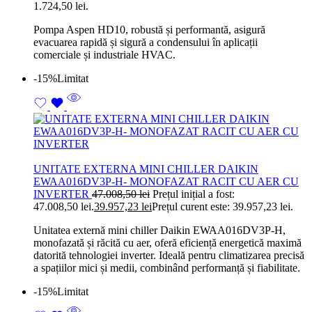
1.724,50 lei.
Pompa Aspen HD10, robustă și performantă, asigură
evacuarea rapidă și sigură a condensului în aplicații
comerciale și industriale HVAC.
-15%
Limitat
UNITATE EXTERNA MINI CHILLER DAIKIN
EWAA016DV3P-H- MONOFAZAT RACIT CU AER CU
INVERTER
47.008,50
lei
Prețul inițial a fost:
47.008,50 lei.
39.957,23
lei
Prețul curent este: 39.957,23 lei.
Unitatea externă mini chiller Daikin EWAA016DV3P-H,
monofazată și răcită cu aer, oferă eficiență energetică maximă
datorită tehnologiei inverter. Ideală pentru climatizarea precisă
a spațiilor mici și medii, combinând performanță și fiabilitate.
-15%
Limitat