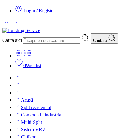
Login / Register
Cauta aici
Căutare
0
Wishlist
Acasă
Split rezidential
Comercial / industrial
Multi-Split
Sistem VRV
Chillere