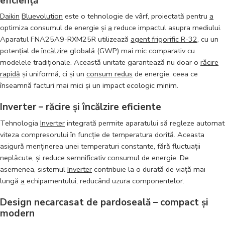
eficiență
Daikin
Bluevolution
este o tehnologie de vârf, proiectată pentru
a
optimiza consumul de energie și
a
reduce impactul asupra mediului.
Aparatul FNA25A9-RXM25R utilizează
agent frigorific R-32
, cu un
potențial de
încălzire
globală (GWP) mai mic comparativ cu
modelele tradiționale. Această unitate garantează nu doar o
răcire
rapidă
și uniformă, ci și un
consum redus
de energie, ceea ce
înseamnă facturi mai mici și un impact ecologic minim.
Inverter – răcire și încălzire eficiente
Tehnologia
Inverter
integrată permite aparatului să regleze automat
viteza compresorului în funcție de temperatura dorită. Aceasta
asigură menținerea unei temperaturi constante, fără fluctuații
neplăcute, și reduce semnificativ consumul de energie. De
asemenea, sistemul
Inverter
contribuie la o durată de viață mai
lungă
a
echipamentului, reducând uzura componentelor.
Design necarcasat de pardoseală – compact și
modern