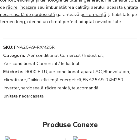
de
răcire
,
încălzire
sau îmbunătățirea calității aerului, această
unitate
necarcasată de pardoseală
garantează
performanță
și fiabilitate pe
termen lung, oferind un climat perfect adaptat nevoilor tale.
SKU:
FNA25A9-RXM25R
Categorii:
Aer conditionat Comercial / Industrial
,
Aer conditionat Comercial / Industrial
Etichete:
9000 BTU
,
aer conditionat
,
aparat AC
,
Bluevolution
,
climatizare
,
Daikin
,
eficiență energetică
,
FNA25A9-RXM25R
,
inverter
,
pardoseală
,
răcire rapidă
,
telecomandă
,
unitate necarcasată
Produse Conexe