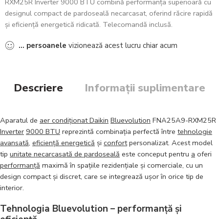
RXM25R Inverter 9000 BTU combină performanța superioară cu
designul compact de pardoseală necarcasat, oferind răcire rapidă
și eficiență energetică ridicată. Telecomandă inclusă.
...
persoanele
vizionează acest lucru chiar acum
Descriere
Informații suplimentare
Aparatul de
aer condiționat Daikin
Bluevolution
FNA25A9-RXM25R
Inverter
9000 BTU
reprezintă combinația perfectă între
tehnologie
avansată
,
eficiență energetică
și
confort
personalizat. Acest model
tip
unitate necarcasată de pardoseală
este conceput pentru
a
oferi
performanță
maximă în spațiile rezidențiale și comerciale, cu un
design compact și discret, care se integrează ușor în orice tip de
interior.
Tehnologia Bluevolution – performanță și