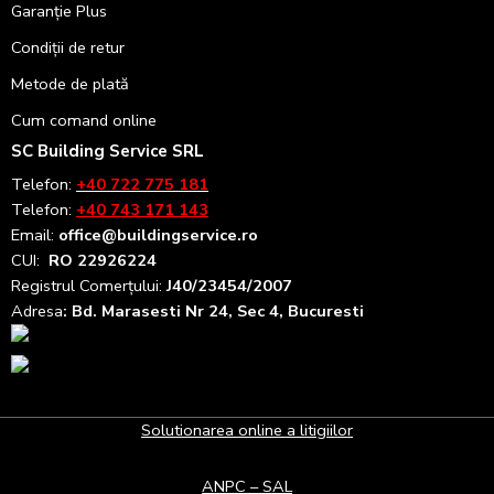
Garanție Plus
Condiții de retur
Metode de plată
Cum comand online
SC Building Service SRL
Telefon:
+40 722 775 181
Telefon:
+40 743 171 143
Email:
office@buildingservice.ro
CUI:
RO 22926224
Registrul
Comerțului
:
J40/23454/2007
Adresa
: Bd. Marasesti Nr 24, Sec 4, Bucuresti
Solutionarea online a litigiilor
ANPC – SAL