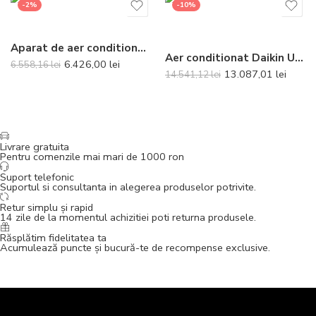
-2%
-10%
Aparat de aer conditionat tip duct Gree Ultra Thin R32 GUD35P-A-T-GUD35W-NhA-T Inverter 12000 BTU
Aer conditionat Daikin Ururu Sarara Bluevolution FTXZ50N-RXZ50N Inverter 18000 BTU Telecomanda inclusa
6.426,00
lei
6.558,16
lei
13.087,01
lei
14.541,12
lei
Livrare gratuita
Pentru comenzile mai mari de 1000 ron
Suport telefonic
Suportul si consultanta in alegerea produselor potrivite.
Retur simplu și rapid
14 zile de la momentul achizitiei poti returna produsele.
Răsplătim fidelitatea ta
Acumulează puncte și bucură-te de recompense exclusive.