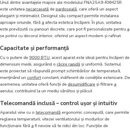
Unul dintre avantajele majore ale modelului FNA25A9-RXM25R
este unitatea
necarcasată
de
pardoseală
, care oferă un aspect
elegant și minimalist. Designul său compact permite instalarea
aproape oriunde, fără
a
afecta estetica încăperii. În plus, unitatea
este prevăzută cu panouri discrete, care pot fi personalizate pentru
a
se potrivi cu decorul interior, oferind un aspect modern și rafinat.
Capacitate și performanță
Cu o putere de
9000 BTU
, acest aparat este ideal pentru încăperi de
dimensiuni medii, asigurând o
răcire rapidă
și uniformă. Sistemul
este proiectat să răspundă prompt schimbărilor de temperatură,
menținând un
confort
constant, indiferent de condițiile exterioare. De
asemenea, unitatea oferă funcții de
dezumidificare
și filtrare
a
aerului, contribuind la un mediu sănătos și plăcut.
Telecomandă inclusă – control ușor și intuitiv
Aparatul vine cu o
telecomandă
ergonomic concepută, care permite
reglarea temperaturii, vitezei ventilatorului și modurilor de
funcționare fără
a
fi nevoie să te ridici din loc. Funcțiile de