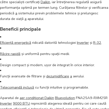
către specialiști certificați
Daikin
, iar întreținerea regulată asigură
performanța optimă pe termen lung. Curățarea filtrelor și verificarea
periodică
a
sistemului previn problemele tehnice și prelungesc
durata de viață
a
aparatului.
Beneficii principale
Eficiență energetică
ridicată datorită tehnologiei
Inverter
și
R-32
.
Răcire rapidă
și uniformă pentru spații medii.
Design compact și modern, ușor de integrat în orice interior.
Funcții avansate de filtrare și
dezumidificare
a
aerului.
Telecomandă inclusă
cu funcții intuitive și programabile.
Aparatul de
aer condiționat Daikin
Bluevolution
FNA25A9-RXM25R
Inverter
9000 BTU
reprezintă alegerea ideală pentru cei care caută
confort
,
eficiență
și tehnologie de ultimă generație. Fie că este vorba