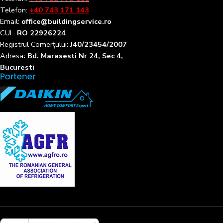
Telefon:
+40 743 171 143
Email:
office@buildingservice.ro
CUI:
RO 22926224
Registrul
Comerțului
:
J40/23454/2007
Adresa
: Bd. Marasesti Nr 24, Sec 4,
Bucuresti