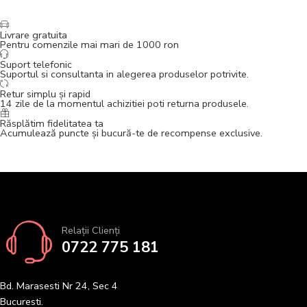
Livrare gratuita
Pentru comenzile mai mari de 1000 ron
Suport telefonic
Suportul si consultanta in alegerea produselor potrivite.
Retur simplu și rapid
14 zile de la momentul achizitiei poti returna produsele.
Răsplătim fidelitatea ta
Acumulează puncte și bucură-te de recompense exclusive.
Relații Clienți
0722 775 181
Bd. Marasesti Nr 24, Sec 4
Bucuresti.