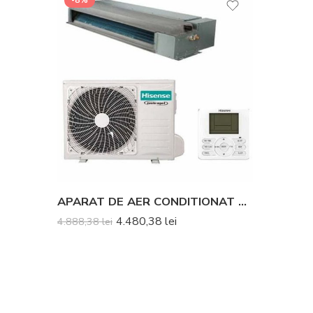
-8%
APARAT DE AER CONDITIONAT TIP DUCT HISENSE ADT26UX4RBL4-AUW26U4RR4 INVERTER 9000 BTU
4.480,38
lei
4.888,38
lei