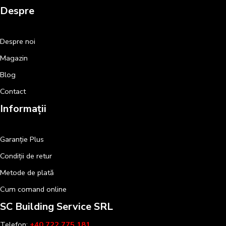
Despre
Despre noi
Magazin
Blog
Contact
Informații
Garanție Plus
Condiții de retur
Metode de plată
Cum comand online
SC Building Service SRL
Telefon:
+40 722 775 181