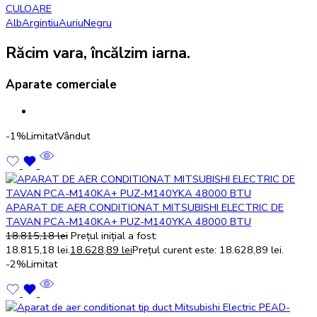
CULOARE
Alb
Argintiu
Auriu
Negru
Răcim vara, încălzim iarna.
Aparate comerciale
-1%
Limitat
Vândut
APARAT DE AER CONDITIONAT MITSUBISHI ELECTRIC DE
TAVAN PCA-M140KA+ PUZ-M140YKA 48000 BTU
18.815,18
lei
Prețul inițial a fost:
18.815,18 lei.
18.628,89
lei
Prețul curent este: 18.628,89 lei.
-2%
Limitat