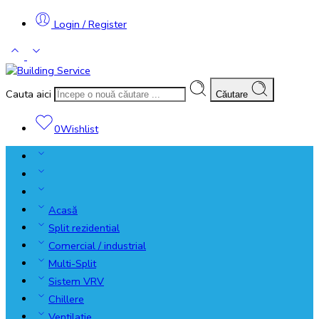
Login / Register
Cauta aici
Căutare
0
Wishlist
Acasă
Split rezidential
Comercial / industrial
Multi-Split
Sistem VRV
Chillere
Ventilatie