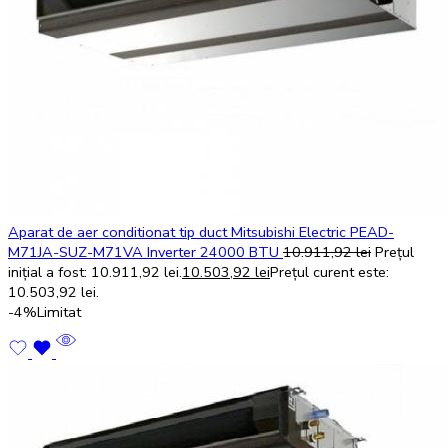
Aparat de aer conditionat tip duct Mitsubishi Electric PEAD-
M71JA-SUZ-M71VA Inverter 24000 BTU
10.911,92
lei
Prețul
inițial a fost: 10.911,92 lei.
10.503,92
lei
Prețul curent este:
10.503,92 lei.
-4%
Limitat