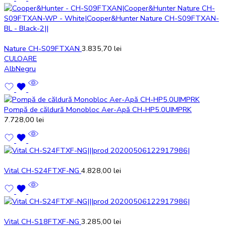
Nature CH-S09FTXAN
3.835,70
lei
CULOARE
Alb
Negru
Pompă de căldură Monobloc Aer-Apă CH-HP5.0UIMPRK
7.728,00
lei
Vital CH-S24FTXF-NG
4.828,00
lei
Vital CH-S18FTXF-NG
3.285,00
lei