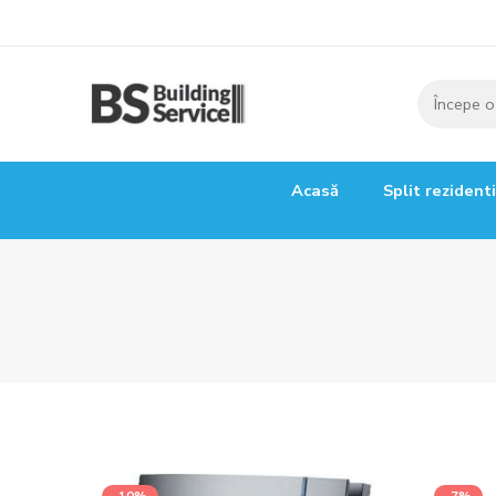
Acasă
Split rezident