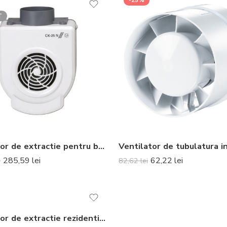
-25%
T
Ventilator de extractie pentru bucatarie Soler & Palau CK-25 N
285,59
lei
62,22
lei
i
82,62
lei
Ventilator de extractie rezidential Soler & Palau OZEO-E