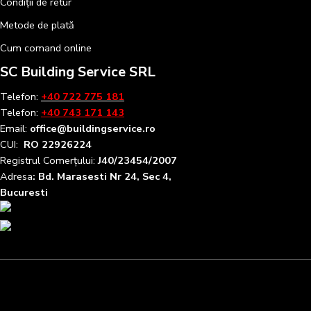
Condiții de retur
Metode de plată
Cum comand online
SC Building Service SRL
Telefon:
+40 722 775 181
Telefon:
+40 743 171 143
Email:
office@buildingservice.ro
CUI:
RO 22926224
Registrul
Comerțului
:
J40/23454/2007
Adresa
: Bd. Marasesti Nr 24, Sec 4,
Bucuresti