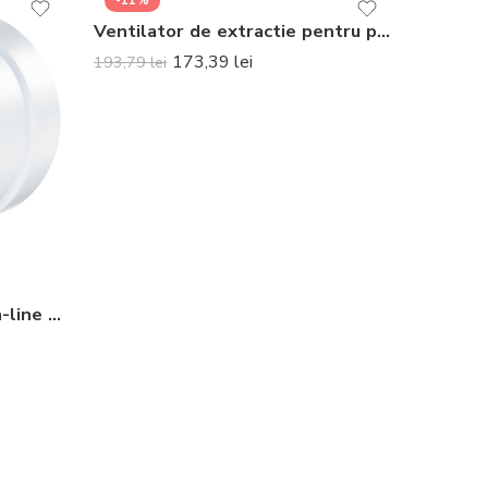
-11%
Ventilator de extractie pentru perete sau fereastra Soler & Palau HCM-150 N
173,39
lei
193,79
lei
Ventilator de tubulatura in-line Vents 100 VKO