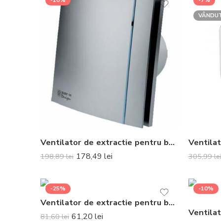
-10%
-7%
VÂNDU
Ventilator de extractie pentru baie Soler & Palau Silent 100 CZ Silver Design 3C
178,49
lei
198,89
lei
305,99
le
-25%
-10%
Ventilator de extractie pentru baie Vents 100 PF1
61,20
lei
81,60
lei