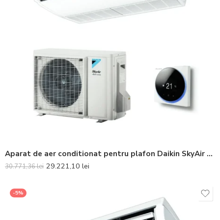
Aparat de aer conditionat pentru plafon Daikin SkyAir Alpha-series Bluevolution FHA100A-RZAG100NY1 Inverter 32000 BTU – Telecomanda inclusa
29.221,10
lei
30.771,36
lei
-5%