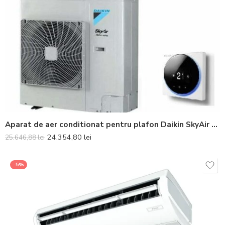
Aparat de aer conditionat pentru plafon Daikin SkyAir Advance-series Bluevolution FHA100A-RZASG100MY1 Inverter 32000 BTU – Telecomanda inclusa
24.354,80
lei
25.646,88
lei
-5%