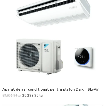
Aparat de aer conditionat pentru plafon Daikin SkyAir Alpha-series Bluevolution FHA100A-RZAG100NV1 Inverter 32000 BTU – Telecomanda inclusa
28.299,95
lei
29.801,34
lei