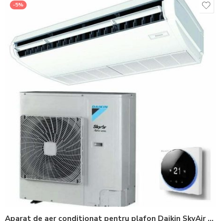
-5%
Aparat de aer conditionat pentru plafon Daikin SkyAir Advance-series Bluevolution FHA100A-RZASG100MV1 Inverter 32000 BTU – Telecomanda inclusa