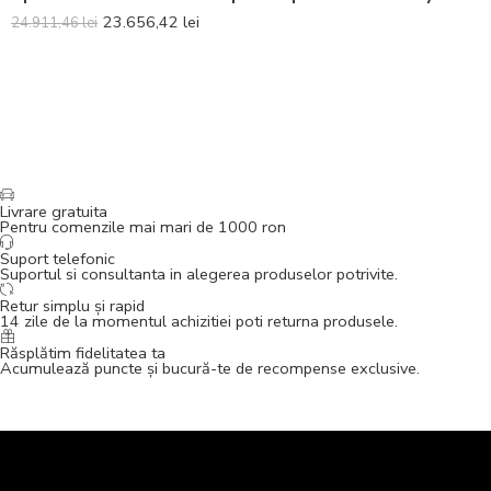
23.656,42
lei
24.911,46
lei
Livrare gratuita
Pentru comenzile mai mari de 1000 ron
Suport telefonic
Suportul si consultanta in alegerea produselor potrivite.
Retur simplu și rapid
14 zile de la momentul achizitiei poti returna produsele.
Răsplătim fidelitatea ta
Acumulează puncte și bucură-te de recompense exclusive.