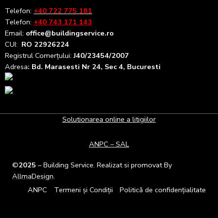
Telefon:
+40 722 775 181
Telefon:
+40 743 171 143
Email:
office@buildingservice.ro
CUI:
RO 22926224
Registrul
Comerțului
:
J40/23454/2007
Adresa
: Bd. Marasesti Nr 24, Sec 4, Bucuresti
Solutionarea online a litigiilor
ANPC – SAL
©
2025
– Building Service. Realizat si promovat By
AllmaDesign
.
ANPC
Termeni și Condiții
Politică de confidențialitate