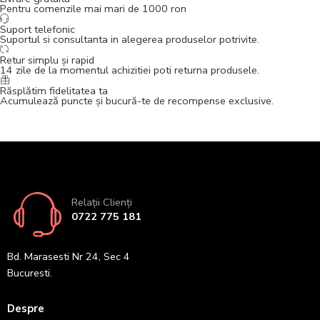
Pentru comenzile mai mari de 1000 ron
Suport telefonic
Suportul si consultanta in alegerea produselor potrivite.
Retur simplu și rapid
14 zile de la momentul achizitiei poti returna produsele.
Răsplătim fidelitatea ta
Acumulează puncte și bucură-te de recompense exclusive.
Relații Clienți
0722 775 181
Bd. Marasesti Nr 24, Sec 4
Bucuresti.
Despre