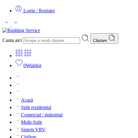
Login / Register
Cauta aici
Căutare
0
Wishlist
Acasă
Split rezidential
Comercial / industrial
Multi-Split
Sistem VRV
Chillere