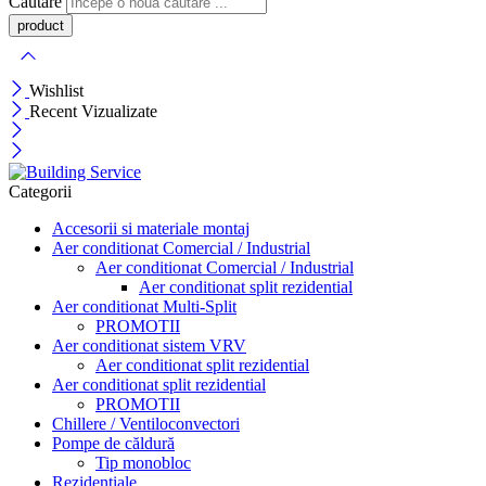
Căutare
Wishlist
Recent Vizualizate
Categorii
Accesorii si materiale montaj
Aer conditionat Comercial / Industrial
Aer conditionat Comercial / Industrial
Aer conditionat split rezidential
Aer conditionat Multi-Split
PROMOTII
Aer conditionat sistem VRV
Aer conditionat split rezidential
Aer conditionat split rezidential
PROMOTII
Chillere / Ventiloconvectori
Pompe de căldură
Tip monobloc
Rezidențiale