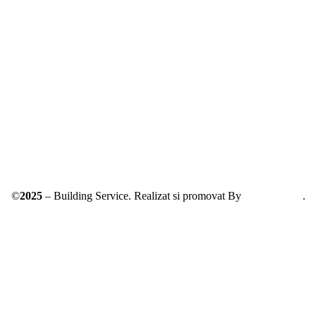
Solutionarea online a litigiilor
ANPC – SAL
©
2025
– Building Service. Realizat si promovat By
AllmaDesign
.