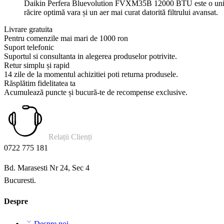
Daikin Perfera Bluevolution FVXM35B 12000 BTU este o unitate in
răcire optimă vara și un aer mai curat datorită filtrului avansat.
Livrare gratuita
Pentru comenzile mai mari de 1000 ron
Suport telefonic
Suportul si consultanta in alegerea produselor potrivite.
Retur simplu și rapid
14 zile de la momentul achizitiei poti returna produsele.
Răsplătim fidelitatea ta
Acumulează puncte și bucură-te de recompense exclusive.
Relații Clienți
0722 775 181
Bd. Marasesti Nr 24, Sec 4
Bucuresti.
Despre
Despre noi