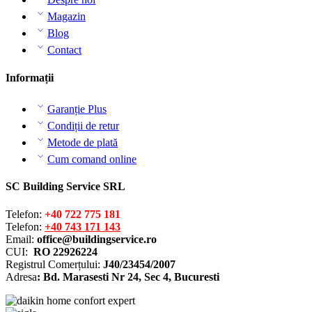
Magazin
Blog
Contact
Informații
Garanție Plus
Condiții de retur
Metode de plată
Cum comand online
SC Building Service SRL
Telefon:
+40 722 775 181
Telefon:
+40 743 171 143
Email:
office@buildingservice.ro
CUI:
RO 22926224
Registrul
Comerțului
:
J40/23454/2007
Adresa
: Bd. Marasesti Nr 24, Sec 4, Bucuresti