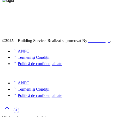
©
2025
– Building Service. Realizat si promovat By
AllmaDesign
.
ANPC
Termeni și Condiții
Politică de confidențialitate
ANPC
Termeni și Condiții
Politică de confidențialitate