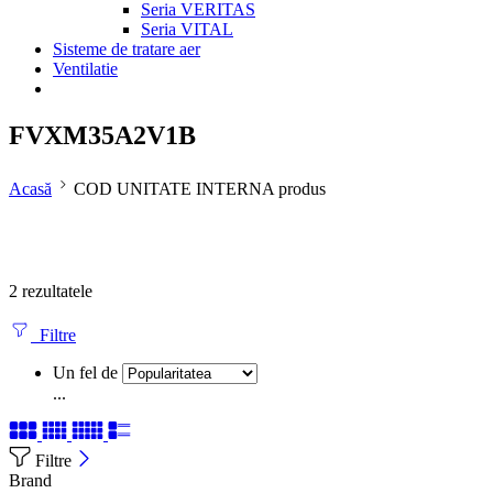
Seria VERITAS
Seria VITAL
Sisteme de tratare aer
Ventilatie
FVXM35A2V1B
Acasă
COD UNITATE INTERNA produs
2 rezultatele
Filtre
Un fel de
...
Filtre
Brand