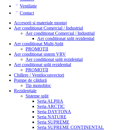
Ventilatie
Contact
Accesorii si materiale montaj
Aer conditionat Comercial / Industrial
Aer conditionat Comercial / Industrial
Aer conditionat split rezidential
Aer conditionat Multi-Split
PROMOTII
Aer conditionat sistem VRV
Aer conditionat split rezidential
Aer conditionat split rezidential
PROMOTII
Chillere / Ventiloconvectori
Pompe de căldură
Tip monobloc
Rezidențiale
Sisteme split
Seria ALPHA
Seria ARCTIC
Seria DAYTONA
Seria NATURE
Seria SUPREME
Seria SUPREME CONTINENTAL