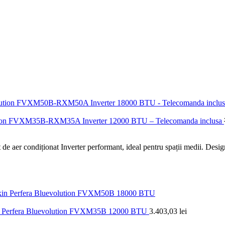
volution FVXM35B-RXM35A Inverter 12000 BTU – Telecomanda inclusa
 aer condiționat Inverter performant, ideal pentru spații medii. Design
aikin Perfera Bluevolution FVXM35B 12000 BTU
3.403,03
lei