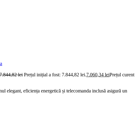
7.844,82
lei
Prețul inițial a fost: 7.844,82 lei.
7.060,34
lei
Prețul curent
ul elegant, eficiența energetică și telecomanda inclusă asigură un