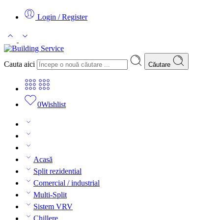
Login / Register
Cauta aici
Căutare
0
Wishlist
Acasă
Split rezidential
Comercial / industrial
Multi-Split
Sistem VRV
Chillere