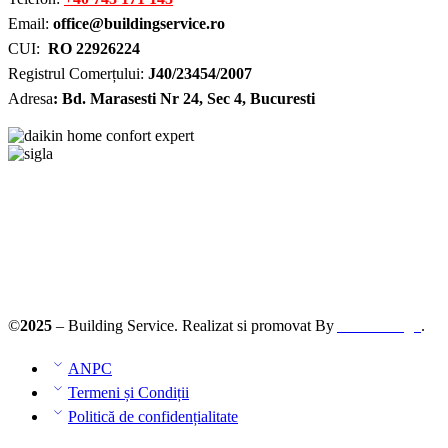
Email:
office@buildingservice.ro
CUI:
RO 22926224
Registrul
Comerțului
:
J40/23454/2007
Adresa
: Bd. Marasesti Nr 24, Sec 4, Bucuresti
Solutionarea online a litigiilor
ANPC – SAL
©
2025
– Building Service. Realizat si promovat By
AllmaDesign
.
ANPC
Termeni și Condiții
Politică de confidențialitate