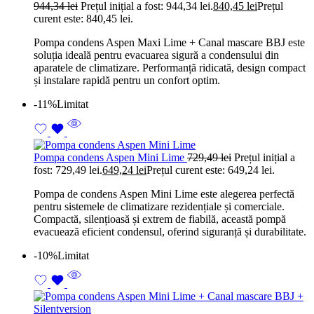
944,34
lei
Prețul inițial a fost: 944,34 lei.
840,45
lei
Prețul
curent este: 840,45 lei.
Pompa condens Aspen Maxi Lime + Canal mascare BBJ este
soluția ideală pentru evacuarea sigură a condensului din
aparatele de climatizare. Performanță ridicată, design compact
și instalare rapidă pentru un confort optim.
-11%
Limitat
Pompa condens Aspen Mini Lime
729,49
lei
Prețul inițial a
fost: 729,49 lei.
649,24
lei
Prețul curent este: 649,24 lei.
Pompa de condens Aspen Mini Lime este alegerea perfectă
pentru sistemele de climatizare rezidențiale și comerciale.
Compactă, silențioasă și extrem de fiabilă, această pompă
evacuează eficient condensul, oferind siguranță și durabilitate.
-10%
Limitat