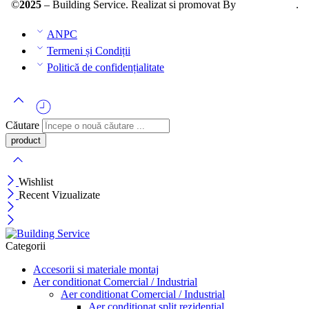
©
2025
– Building Service. Realizat si promovat By
AllmaDesign
.
ANPC
Termeni și Condiții
Politică de confidențialitate
Căutare
Wishlist
Recent Vizualizate
Categorii
Accesorii si materiale montaj
Aer conditionat Comercial / Industrial
Aer conditionat Comercial / Industrial
Aer conditionat split rezidential