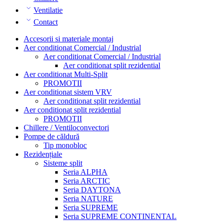
Ventilatie
Contact
Accesorii si materiale montaj
Aer conditionat Comercial / Industrial
Aer conditionat Comercial / Industrial
Aer conditionat split rezidential
Aer conditionat Multi-Split
PROMOTII
Aer conditionat sistem VRV
Aer conditionat split rezidential
Aer conditionat split rezidential
PROMOTII
Chillere / Ventiloconvectori
Pompe de căldură
Tip monobloc
Rezidențiale
Sisteme split
Seria ALPHA
Seria ARCTIC
Seria DAYTONA
Seria NATURE
Seria SUPREME
Seria SUPREME CONTINENTAL