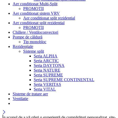
Aer conditionat Multi-Split
PROMOTII
Aer conditionat sistem VRV
Aer conditionat split rezidential
Aer conditionat split rezidential
PROMOTII
Chillere / Ventiloconvectori
Pompe de căldură
Tip monobloc
Rezidențiale
Sisteme split
Seria ALPHA
Seria ARCTIC
Seria DAYTONA
Seria NATURE
Seria SUPREME
Seria SUPREME CONTINENTAL
Seria VERITAS
Seria VITAL
Sisteme de tratare aer
Ventilatie
În scopul de a vă oferi o experiență de cumpărături personalizat, site-