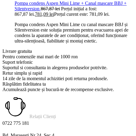
Pompa condens Aspen Mini Lime + Canal mascare BBJ +
Silentversion
867,87
lei
Prețul inițial a fost:
867,87 lei.
781,09
lei
Prețul curent este: 781,09 lei.
Pompa condens Aspen Mini Lime cu canal mascare BBJ și
Silentversion este soluția premium pentru evacuarea apei de
condens la aparatele de aer condiționat, oferind funcționare
ultra-silențioasă, fiabilitate și montaj estetic.
Livrare gratuita
Pentru comenzile mai mari de 1000 ron
Suport telefonic
Suportul si consultanta in alegerea produselor potrivite.
Retur simplu și rapid
14 zile de la momentul achizitiei poti returna produsele.
Răsplătim fidelitatea ta
Acumulează puncte și bucură-te de recompense exclusive.
Relații Clienți
0722 775 181
Bd. Marasesti Nr 24, Sec 4