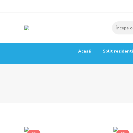
Acasă
Split rezident