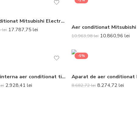
-1%
Aer conditionat Mitsubishi Electric Multisplit MXZ-3F68VF+2xMSZ-LN35VGR (2×12000 BTU) R32 Rosu
17.787,75
lei
4
lei
10.860,96
lei
10.963,98
lei
-5%
Unitate interna aer conditionat tip split de perete Mitsubishi Electric MSZ-LN25VG2R 9000 BTU Ruby Red
2.928,41
lei
8.274,72
lei
lei
8.682,72
lei