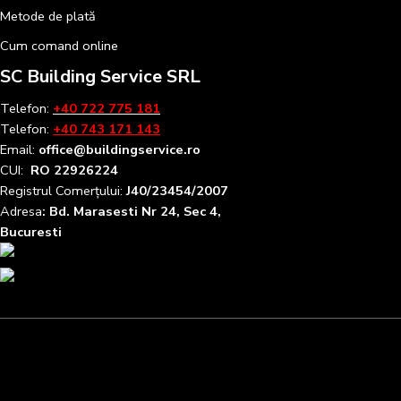
Metode de plată
Cum comand online
SC Building Service SRL
Telefon:
+40 722 775 181
Telefon:
+40 743 171 143
Email:
office@buildingservice.ro
CUI:
RO 22926224
Registrul
Comerțului
:
J40/23454/2007
Adresa
: Bd. Marasesti Nr 24, Sec 4,
Bucuresti