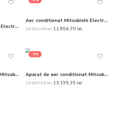
-6%
Aer conditionat Mitsubishi Electric Multisplit MXZ-2F42VF+2xMSZ-LN25VGR (2×9000 BTU) R32 Rosu
Aer conditionat Mitsubishi Electric Multisplit MXZ-2F53VF+MSZ-LN25VGR+MSZ-LN35VGR (1×9000 BTU+1×12000 BTU) R32 Rosu
11.854,70
lei
12.611,38
lei
-3%
Aparat de aer conditionat Mitsubishi Electric MSZ-LN25R-MUZ-LN25VGHZ2 Inverter 9000 BTU Ruby Red
Aparat de aer conditionat Mitsubishi Electric MSZ-LN50R-MUZ-LN50VGHZ2 Inverter 18000 BTU Ruby Red
13.199,35
lei
13.607,35
lei