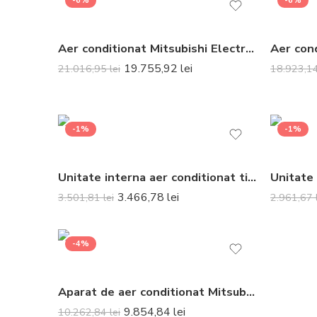
-6%
-6%
Aer conditionat Mitsubishi Electric Multisplit MXZ-3F68VF+3xMSZ-LN25VGR (3×9000 BTU) R32 Rosu
19.755,92
lei
21.016,95
lei
18.923,1
-1%
-1%
Unitate interna aer conditionat tip split de perete Mitsubishi Electric MSZ-LN35VG2R 12000 BTU Ruby Red
3.466,78
lei
3.501,81
lei
2.961,67
-4%
Aparat de aer conditionat Mitsubishi Electric MSZ-LN35R-MUZ-LN35VGHZ2 Inverter 12000 BTU Ruby Red
9.854,84
lei
10.262,84
lei