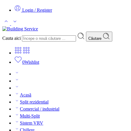
Login / Register
Cauta aici
Căutare
0
Wishlist
Acasă
Split rezidential
Comercial / industrial
Multi-Split
Sistem VRV
Chillere