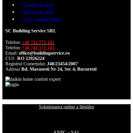
Condiții de retur
Metode de plată
Cum comand online
SC Building Service SRL
Telefon:
+40 722 775 181
Telefon:
+40 743 171 143
Email:
office@buildingservice.ro
CUI:
RO 22926224
Registrul
Comerțului
:
J40/23454/2007
Adresa
: Bd. Marasesti Nr 24, Sec 4, Bucuresti
Solutionarea online a litigiilor
ANPC – SAL