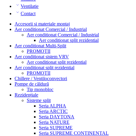
Ventilatie
Contact
Accesorii si materiale montaj
Aer conditionat Comercial / Industrial
Aer conditionat Comercial / Industrial
Aer conditionat split rezidential
Aer conditionat Multi-Split
PROMOTII
Aer conditionat sistem VRV
Aer conditionat split rezidential
Aer conditionat split rezidential
PROMOTII
Chillere / Ventiloconvectori
Pompe de căldură
Tip monobloc
Rezidențiale
Sisteme split
Seria ALPHA
Seria ARCTIC
Seria DAYTONA
Seria NATURE
Seria SUPREME
Seria SUPREME CONTINENTAL