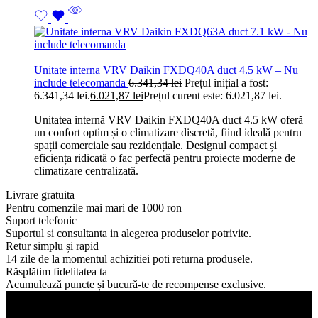
Unitate interna VRV Daikin FXDQ40A duct 4.5 kW – Nu
include telecomanda
6.341,34
lei
Prețul inițial a fost:
6.341,34 lei.
6.021,87
lei
Prețul curent este: 6.021,87 lei.
Unitatea internă VRV Daikin FXDQ40A duct 4.5 kW oferă
un confort optim și o climatizare discretă, fiind ideală pentru
spații comerciale sau rezidențiale. Designul compact și
eficiența ridicată o fac perfectă pentru proiecte moderne de
climatizare centralizată.
Livrare gratuita
Pentru comenzile mai mari de 1000 ron
Suport telefonic
Suportul si consultanta in alegerea produselor potrivite.
Retur simplu și rapid
14 zile de la momentul achizitiei poti returna produsele.
Răsplătim fidelitatea ta
Acumulează puncte și bucură-te de recompense exclusive.