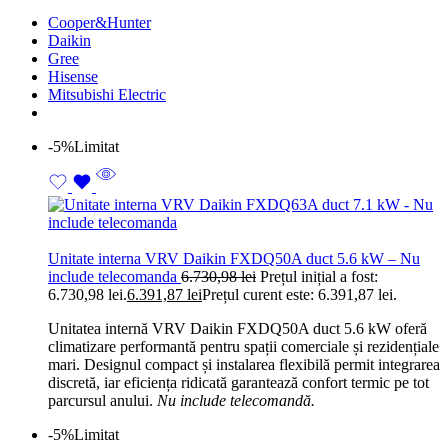
Cooper&Hunter
Daikin
Gree
Hisense
Mitsubishi Electric
-5%
Limitat
Unitate interna VRV Daikin FXDQ50A duct 5.6 kW – Nu
include telecomanda
6.730,98
lei
Prețul inițial a fost:
6.730,98 lei.
6.391,87
lei
Prețul curent este: 6.391,87 lei.
Unitatea internă VRV Daikin FXDQ50A duct 5.6 kW oferă
climatizare performantă pentru spații comerciale și rezidențiale
mari. Designul compact și instalarea flexibilă permit integrarea
discretă, iar eficiența ridicată garantează confort termic pe tot
parcursul anului.
Nu include telecomandă.
-5%
Limitat