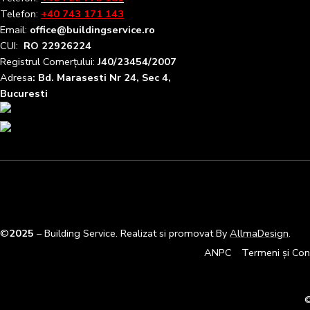
Telefon:
+40 743 171 143
Email:
office@buildingservice.ro
CUI:
RO 22926224
Registrul
Comerțului
:
J40/23454/2007
Adresa
: Bd. Marasesti Nr 24, Sec 4,
Bucuresti
©
2025
– Building Service. Realizat si promovat By
AllmaDesign
.
ANPC
Termeni și Cond