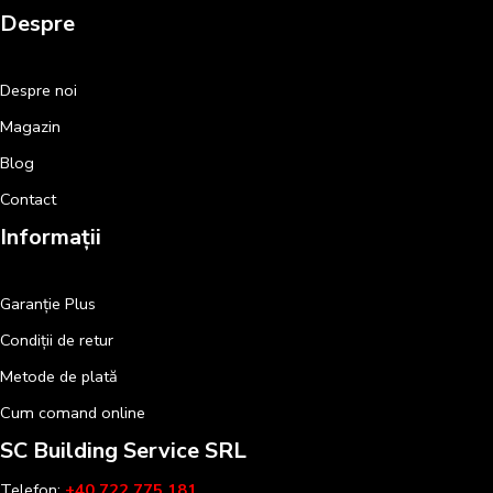
Despre
Despre noi
Magazin
Blog
Contact
Informații
Garanție Plus
Condiții de retur
Metode de plată
Cum comand online
SC Building Service SRL
Telefon:
+40 722 775 181