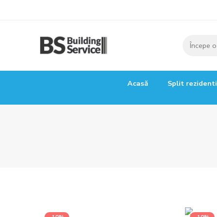
Acasă
Split rezident