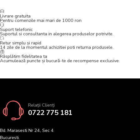
Livrare gratuita
Pentru comenzile mai mari de 1000 ron
Suport telefonic
Suportul si consultanta in alegerea produselor potrivite.
Retur simplu și rapid
14 zile de la momentul achizitiei poti returna produsele.
Răsplătim fidelitatea ta
Acumulează puncte și bucură-te de recompense exclusive.
Relații Clienți
0722 775 181
Bd. Marasesti Nr 24, Sec 4
Bucuresti.