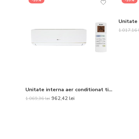
-10%
-10%
1.017,16
Unitate interna aer conditionat tip split de perete Gree GWH12AAB-K6DNA5A 12000 BTU
962,42
lei
1.069,36
lei