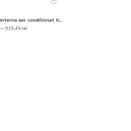
Unitate interna aer conditionat tip split de perete Gree GWH09AAB-K6DNA5A 9000 BTU
915,45
lei
lei