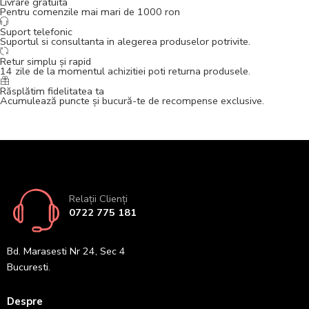
Livrare gratuita
Pentru comenzile mai mari de 1000 ron
Suport telefonic
Suportul si consultanta in alegerea produselor potrivite.
Retur simplu și rapid
14 zile de la momentul achizitiei poti returna produsele.
Răsplătim fidelitatea ta
Acumulează puncte și bucură-te de recompense exclusive.
Relații Clienți
0722 775 181
Bd. Marasesti Nr 24, Sec 4
Bucuresti.
Despre