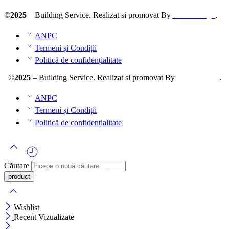
©
2025
– Building Service. Realizat si promovat By
AllmaDesign
.
ANPC
Termeni și Condiții
Politică de confidențialitate
©
2025
– Building Service. Realizat si promovat By
AllmaDesign
.
ANPC
Termeni și Condiții
Politică de confidențialitate
Căutare
Wishlist
Recent Vizualizate