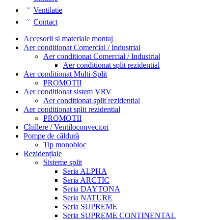
Ventilatie
Contact
Accesorii si materiale montaj
Aer conditionat Comercial / Industrial
Aer conditionat Comercial / Industrial
Aer conditionat split rezidential
Aer conditionat Multi-Split
PROMOTII
Aer conditionat sistem VRV
Aer conditionat split rezidential
Aer conditionat split rezidential
PROMOTII
Chillere / Ventiloconvectori
Pompe de căldură
Tip monobloc
Rezidențiale
Sisteme split
Seria ALPHA
Seria ARCTIC
Seria DAYTONA
Seria NATURE
Seria SUPREME
Seria SUPREME CONTINENTAL