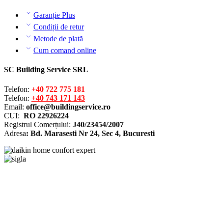
Garanție Plus
Condiții de retur
Metode de plată
Cum comand online
SC Building Service SRL
Telefon:
+40 722 775 181
Telefon:
+40 743 171 143
Email:
office@buildingservice.ro
CUI:
RO 22926224
Registrul
Comerțului
:
J40/23454/2007
Adresa
: Bd. Marasesti Nr 24, Sec 4, Bucuresti
Solutionarea online a litigiilor
ANPC – SAL