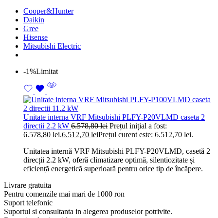
Cooper&Hunter
Daikin
Gree
Hisense
Mitsubishi Electric
-1%
Limitat
Unitate interna VRF Mitsubishi PLFY-P20VLMD caseta 2
directii 2.2 kW
6.578,80
lei
Prețul inițial a fost:
6.578,80 lei.
6.512,70
lei
Prețul curent este: 6.512,70 lei.
Unitatea internă VRF Mitsubishi PLFY-P20VLMD, casetă 2
direcții 2.2 kW, oferă climatizare optimă, silentiozitate și
eficiență energetică superioară pentru orice tip de încăpere.
Livrare gratuita
Pentru comenzile mai mari de 1000 ron
Suport telefonic
Suportul si consultanta in alegerea produselor potrivite.