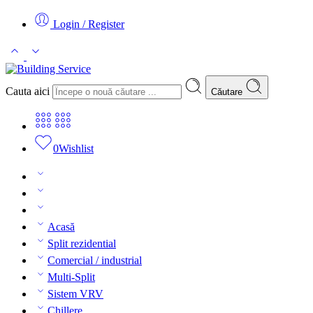
Login / Register
Cauta aici
Căutare
0
Wishlist
Acasă
Split rezidential
Comercial / industrial
Multi-Split
Sistem VRV
Chillere