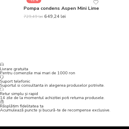
-11%
Pompa condens Aspen Mini Lime
649,24
lei
729,49
lei
Livrare gratuita
Pentru comenzile mai mari de 1000 ron
Suport telefonic
Suportul si consultanta in alegerea produselor potrivite.
Retur simplu și rapid
14 zile de la momentul achizitiei poti returna produsele.
Răsplătim fidelitatea ta
Acumulează puncte și bucură-te de recompense exclusive.