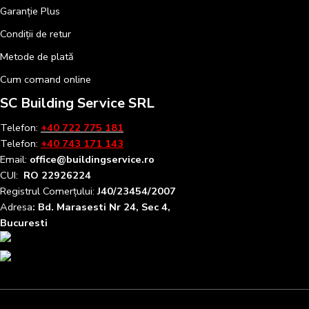
Garanție Plus
Condiții de retur
Metode de plată
Cum comand online
SC Building Service SRL
Telefon:
+40 722 775 181
Telefon:
+40 743 171 143
Email:
office@buildingservice.ro
CUI:
RO 22926224
Registrul
Comerțului
:
J40/23454/2007
Adresa
: Bd. Marasesti Nr 24, Sec 4,
Bucuresti