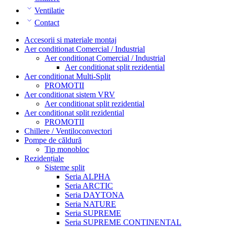
Ventilatie
Contact
Accesorii si materiale montaj
Aer conditionat Comercial / Industrial
Aer conditionat Comercial / Industrial
Aer conditionat split rezidential
Aer conditionat Multi-Split
PROMOTII
Aer conditionat sistem VRV
Aer conditionat split rezidential
Aer conditionat split rezidential
PROMOTII
Chillere / Ventiloconvectori
Pompe de căldură
Tip monobloc
Rezidențiale
Sisteme split
Seria ALPHA
Seria ARCTIC
Seria DAYTONA
Seria NATURE
Seria SUPREME
Seria SUPREME CONTINENTAL