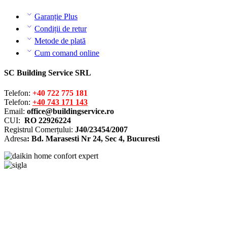
Garanție Plus
Condiții de retur
Metode de plată
Cum comand online
SC Building Service SRL
Telefon:
+40 722 775 181
Telefon:
+40 743 171 143
Email:
office@buildingservice.ro
CUI:
RO 22926224
Registrul
Comerțului
:
J40/23454/2007
Adresa
: Bd. Marasesti Nr 24, Sec 4, Bucuresti
Solutionarea online a litigiilor
ANPC – SAL