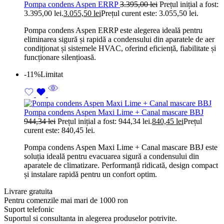
Pompa condens Aspen ERRP
3.395,00
lei
Prețul inițial a fost:
3.395,00 lei.
3.055,50
lei
Prețul curent este: 3.055,50 lei.
Pompa condens Aspen ERRP este alegerea ideală pentru
eliminarea sigură și rapidă a condensului din aparatele de aer
condiționat și sistemele HVAC, oferind eficiență, fiabilitate și
funcționare silențioasă.
-11%
Limitat
Pompa condens Aspen Maxi Lime + Canal mascare BBJ
944,34
lei
Prețul inițial a fost: 944,34 lei.
840,45
lei
Prețul
curent este: 840,45 lei.
Pompa condens Aspen Maxi Lime + Canal mascare BBJ este
soluția ideală pentru evacuarea sigură a condensului din
aparatele de climatizare. Performanță ridicată, design compact
și instalare rapidă pentru un confort optim.
Livrare gratuita
Pentru comenzile mai mari de 1000 ron
Suport telefonic
Suportul si consultanta in alegerea produselor potrivite.