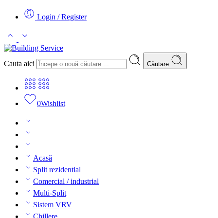
Login / Register
Cauta aici
Căutare
0
Wishlist
Acasă
Split rezidential
Comercial / industrial
Multi-Split
Sistem VRV
Chillere