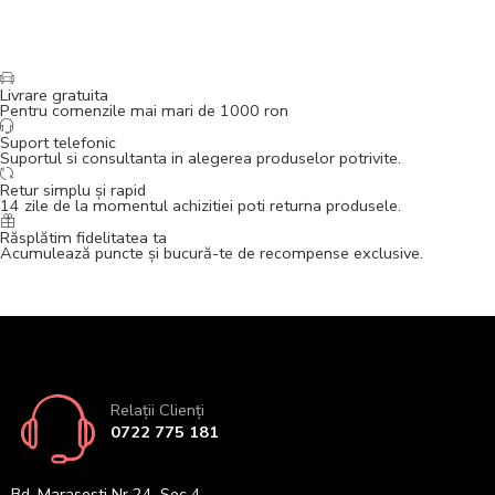
Livrare gratuita
Pentru comenzile mai mari de 1000 ron
Suport telefonic
Suportul si consultanta in alegerea produselor potrivite.
Retur simplu și rapid
14 zile de la momentul achizitiei poti returna produsele.
Răsplătim fidelitatea ta
Acumulează puncte și bucură-te de recompense exclusive.
Relații Clienți
0722 775 181
Bd. Marasesti Nr 24, Sec 4