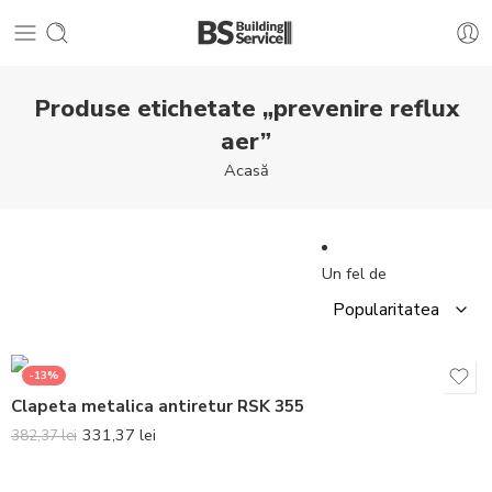
Produse etichetate „prevenire reflux
aer”
Acasă
Un fel de
-13%
Clapeta metalica antiretur RSK 355
331,37
lei
382,37
lei