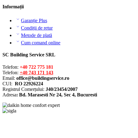
Informații
Garanție Plus
Condiții de retur
Metode de plată
Cum comand online
SC Building Service SRL
Telefon:
+40 722 775 181
Telefon:
+40 743 171 143
Email:
office@buildingservice.ro
CUI:
RO 22926224
Registrul
Comerțului
:
J40/23454/2007
Adresa
: Bd. Marasesti Nr 24, Sec 4, Bucuresti
Solutionarea online a litigiilor