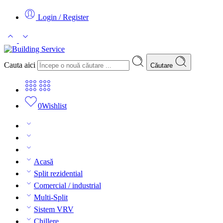
Login / Register
Cauta aici
Căutare
0
Wishlist
Acasă
Split rezidential
Comercial / industrial
Multi-Split
Sistem VRV
Chillere