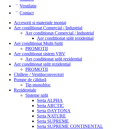
Ventilatie
Contact
Accesorii si materiale montaj
Aer conditionat Comercial / Industrial
Aer conditionat Comercial / Industrial
Aer conditionat split rezidential
Aer conditionat Multi-Split
PROMOTII
Aer conditionat sistem VRV
Aer conditionat split rezidential
Aer conditionat split rezidential
PROMOTII
Chillere / Ventiloconvectori
Pompe de căldură
Tip monobloc
Rezidențiale
Sisteme split
Seria ALPHA
Seria ARCTIC
Seria DAYTONA
Seria NATURE
Seria SUPREME
Seria SUPREME CONTINENTAL