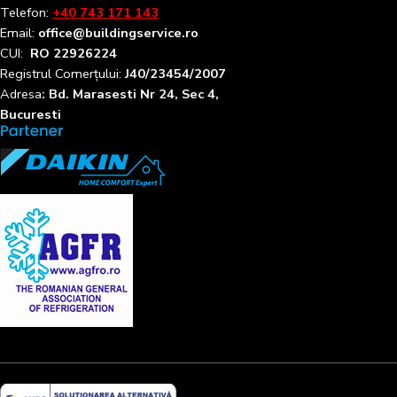
Telefon:
+40 743 171 143
Email:
office@buildingservice.ro
CUI:
RO 22926224
Registrul
Comerțului
:
J40/23454/2007
Adresa
: Bd. Marasesti Nr 24, Sec 4,
Bucuresti