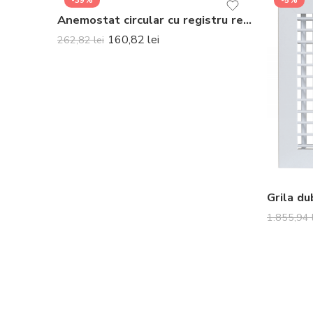
-39%
-5%
Anemostat circular cu registru reglaj plastic CD 350 RAL9010
160,82
lei
262,82
lei
1.855,94