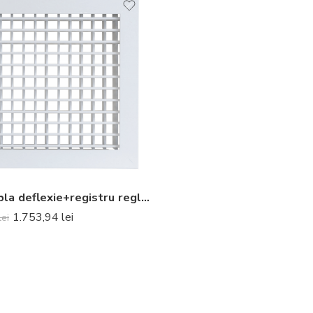
Grila dubla deflexie+registru reglaj GVA2D+PBD
1.753,94
lei
lei