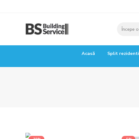
Acasă
Split rezident