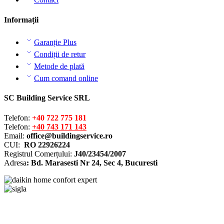
Informații
Garanție Plus
Condiții de retur
Metode de plată
Cum comand online
SC Building Service SRL
Telefon:
+40 722 775 181
Telefon:
+40 743 171 143
Email:
office@buildingservice.ro
CUI:
RO 22926224
Registrul
Comerțului
:
J40/23454/2007
Adresa
: Bd. Marasesti Nr 24, Sec 4, Bucuresti
Solutionarea online a litigiilor