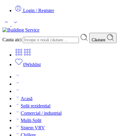
Login / Register
Cauta aici
Căutare
0
Wishlist
Acasă
Split rezidential
Comercial / industrial
Multi-Split
Sistem VRV
Chillere