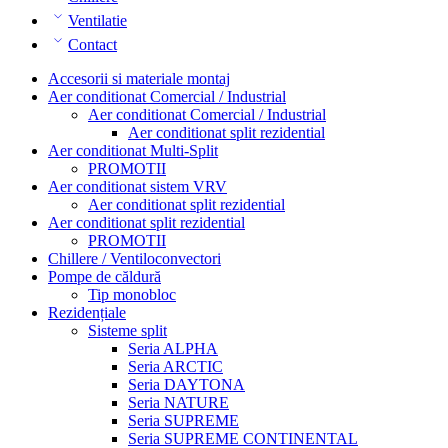
Ventilatie
Contact
Accesorii si materiale montaj
Aer conditionat Comercial / Industrial
Aer conditionat Comercial / Industrial
Aer conditionat split rezidential
Aer conditionat Multi-Split
PROMOTII
Aer conditionat sistem VRV
Aer conditionat split rezidential
Aer conditionat split rezidential
PROMOTII
Chillere / Ventiloconvectori
Pompe de căldură
Tip monobloc
Rezidențiale
Sisteme split
Seria ALPHA
Seria ARCTIC
Seria DAYTONA
Seria NATURE
Seria SUPREME
Seria SUPREME CONTINENTAL