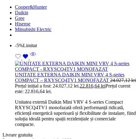
Cooper&Hunter
Daikin
Gree
Hisense
Mitsubishi Electric
-5%
Limitat
UNITATE EXTERNA DAIKIN MINI VRV 4 S-series
COMPACT – RXYSCQ4TV1 MONOFAZAT
24.027,12
lei
Prețul inițial a fost: 24.027,12 lei.
22.816,64
lei
Prețul curent
este: 22.816,64 lei.
Unitatea externă Daikin Mini VRV 4 S-series Compact
RXYSCQ4TV1 monofazată oferă performanță ridicată,
eficiență energetică superioară și flexibilitate de instalare, fiind
soluția ideală pentru spații rezidențiale și comerciale
compacte.
Livrare gratuita