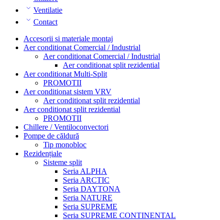
Ventilatie
Contact
Accesorii si materiale montaj
Aer conditionat Comercial / Industrial
Aer conditionat Comercial / Industrial
Aer conditionat split rezidential
Aer conditionat Multi-Split
PROMOTII
Aer conditionat sistem VRV
Aer conditionat split rezidential
Aer conditionat split rezidential
PROMOTII
Chillere / Ventiloconvectori
Pompe de căldură
Tip monobloc
Rezidențiale
Sisteme split
Seria ALPHA
Seria ARCTIC
Seria DAYTONA
Seria NATURE
Seria SUPREME
Seria SUPREME CONTINENTAL