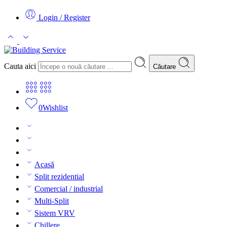
Login / Register
Cauta aici
Căutare
0
Wishlist
Acasă
Split rezidential
Comercial / industrial
Multi-Split
Sistem VRV
Chillere