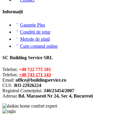
Informații
Garanție Plus
Condiții de retur
Metode de plată
Cum comand online
SC Building Service SRL
Telefon:
+40 722 775 181
Telefon:
+40 743 171 143
Email:
office@buildingservice.ro
CUI:
RO 22926224
Registrul
Comerțului
:
J40/23454/2007
Adresa
: Bd. Marasesti Nr 24, Sec 4, Bucuresti
Solutionarea online a litigiilor