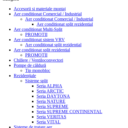
Accesorii si materiale montaj
Aer conditionat Comercial / Industrial
Aer conditionat Comercial / Industrial
Aer conditionat split rezidential
Aer conditionat Multi-Split
PROMOTII
Aer conditionat sistem VRV
Aer conditionat split rezidential
Aer conditionat split rezidential
PROMOTII
Chillere / Ventiloconvectori
Pompe de căldură
Tip monobloc
Rezidențiale
Sisteme split
Seria ALPHA
Seria ARCTIC
Seria DAYTONA
Seria NATURE
Seria SUPREME
Seria SUPREME CONTINENTAL
Seria VERITAS
Seria VITAL
Sisteme de tratare aer