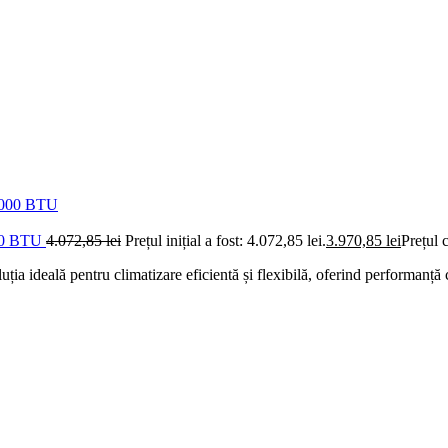
000 BTU
4.072,85
lei
Prețul inițial a fost: 4.072,85 lei.
3.970,85
lei
Prețul 
ideală pentru climatizare eficientă și flexibilă, oferind performanță c