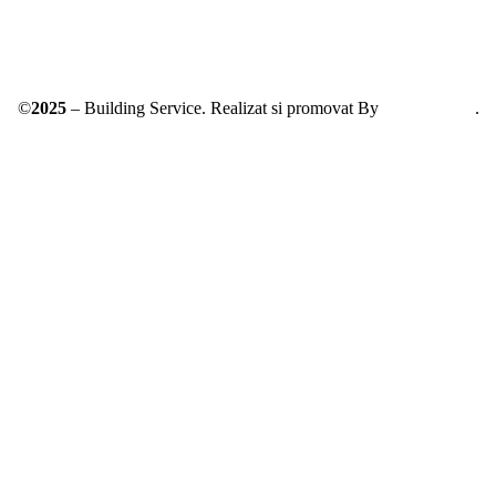
©
2025
– Building Service. Realizat si promovat By
AllmaDesign
.