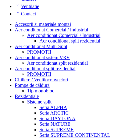
Ventilatie
Contact
Accesorii si materiale montaj
Aer conditionat Comercial / Industrial
Aer conditionat Comercial / Industrial
Aer conditionat split rezidential
Aer conditionat Multi-Split
PROMOTII
Aer conditionat sistem VRV
Aer conditionat split rezidential
Aer conditionat split rezidential
PROMOTII
Chillere / Ventiloconvectori
Pompe de căldură
Tip monobloc
Rezidențiale
Sisteme split
Seria ALPHA
Seria ARCTIC
Seria DAYTONA
Seria NATURE
Seria SUPREME
Seria SUPREME CONTINENTAL