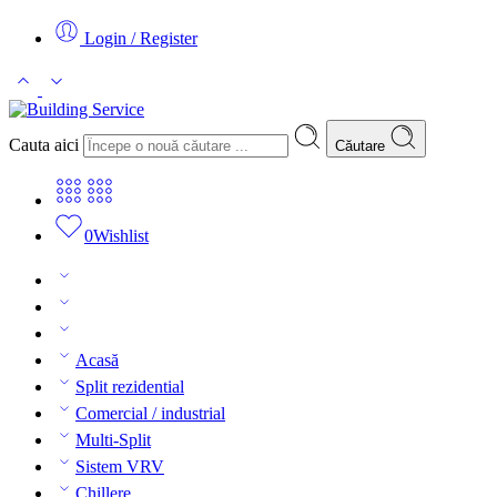
Login / Register
Cauta aici
Căutare
0
Wishlist
Acasă
Split rezidential
Comercial / industrial
Multi-Split
Sistem VRV
Chillere