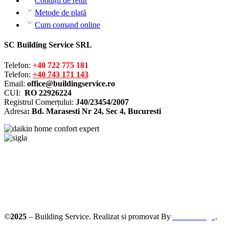
Condiții de retur
Metode de plată
Cum comand online
SC Building Service SRL
Telefon:
+40 722 775 181
Telefon:
+40 743 171 143
Email:
office@buildingservice.ro
CUI:
RO 22926224
Registrul
Comerțului
:
J40/23454/2007
Adresa
: Bd. Marasesti Nr 24, Sec 4, Bucuresti
©
2025
– Building Service. Realizat si promovat By
AllmaDesign
.