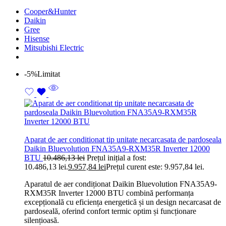
Cooper&Hunter
Daikin
Gree
Hisense
Mitsubishi Electric
-5%
Limitat
Aparat de aer conditionat tip unitate necarcasata de pardoseala
Daikin Bluevolution FNA35A9-RXM35R Inverter 12000
BTU
10.486,13
lei
Prețul inițial a fost:
10.486,13 lei.
9.957,84
lei
Prețul curent este: 9.957,84 lei.
Aparatul de aer condiționat Daikin Bluevolution FNA35A9-
RXM35R Inverter 12000 BTU combină performanța
excepțională cu eficiența energetică și un design necarcasat de
pardoseală, oferind confort termic optim și funcționare
silențioasă.