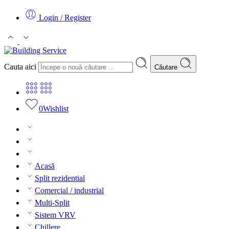
Login / Register
Cauta aici
Căutare
0
Wishlist
Acasă
Split rezidential
Comercial / industrial
Multi-Split
Sistem VRV
Chillere