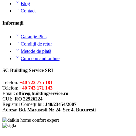
Blog
Contact
Informații
Garanție Plus
Condiții de retur
Metode de plată
Cum comand online
SC Building Service SRL
Telefon:
+40 722 775 181
Telefon:
+40 743 171 143
Email:
office@buildingservice.ro
CUI:
RO 22926224
Registrul
Comerțului
:
J40/23454/2007
Adresa
: Bd. Marasesti Nr 24, Sec 4, Bucuresti
Solutionarea online a litigiilor