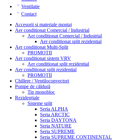
Ventilatie
Contact
Accesorii si materiale montaj
Aer conditionat Comercial / Industrial
Aer conditionat Comercial / Industrial
Aer conditionat split rezidential
Aer conditionat Multi-Split
PROMOTII
Aer conditionat sistem VRV
Aer conditionat split rezidential
Aer conditionat split rezidential
PROMOTII
Chillere / Ventiloconvectori
Pompe de căldură
Tip monobloc
Rezidențiale
Sisteme split
Seria ALPHA
Seria ARCTIC
Seria DAYTONA
Seria NATURE
Seria SUPREME
Seria SUPREME CONTINENTAL