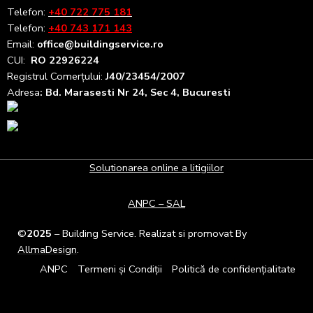
Telefon:
+40 722 775 181
Telefon:
+40 743 171 143
Email:
office@buildingservice.ro
CUI:
RO 22926224
Registrul
Comerțului
:
J40/23454/2007
Adresa
: Bd. Marasesti Nr 24, Sec 4, Bucuresti
Solutionarea online a litigiilor
ANPC – SAL
©
2025
– Building Service. Realizat si promovat By
AllmaDesign
.
ANPC
Termeni și Condiții
Politică de confidențialitate