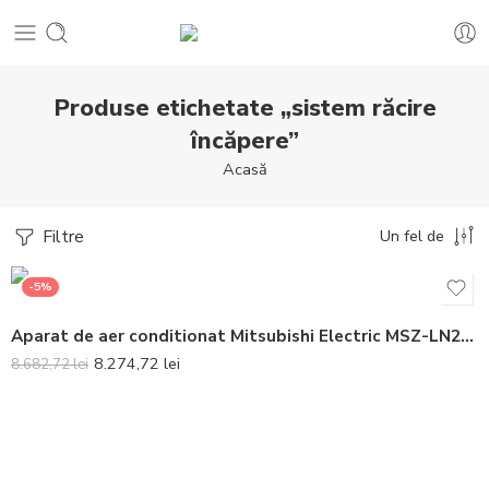
Produse etichetate „sistem răcire
încăpere”
Acasă
Filtre
Un fel de
-5%
Aparat de aer conditionat Mitsubishi Electric MSZ-LN25R-MUZ-LN25VGHZ2 Inverter 9000 BTU Ruby Red
8.274,72
lei
8.682,72
lei