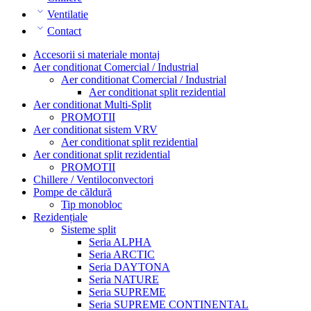
Ventilatie
Contact
Accesorii si materiale montaj
Aer conditionat Comercial / Industrial
Aer conditionat Comercial / Industrial
Aer conditionat split rezidential
Aer conditionat Multi-Split
PROMOTII
Aer conditionat sistem VRV
Aer conditionat split rezidential
Aer conditionat split rezidential
PROMOTII
Chillere / Ventiloconvectori
Pompe de căldură
Tip monobloc
Rezidențiale
Sisteme split
Seria ALPHA
Seria ARCTIC
Seria DAYTONA
Seria NATURE
Seria SUPREME
Seria SUPREME CONTINENTAL