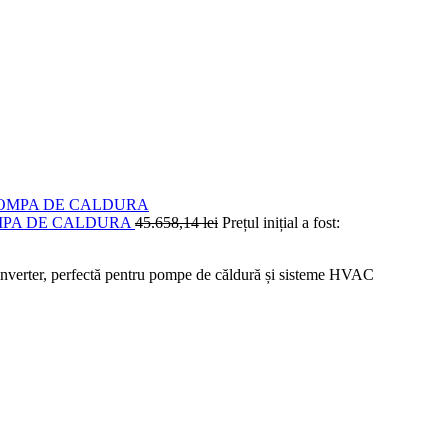
OMPA DE CALDURA
45.658,14
lei
Prețul inițial a fost:
inverter, perfectă pentru pompe de căldură și sisteme HVAC