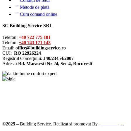
Condiții de retur
Metode de plată
Cum comand online
SC Building Service SRL
Telefon:
+40 722 775 181
Telefon:
+40 743 171 143
Email:
office@buildingservice.ro
CUI:
RO 22926224
Registrul
Comerțului
:
J40/23454/2007
Adresa
: Bd. Marasesti Nr 24, Sec 4, Bucuresti
©
2025
– Building Service. Realizat si promovat By
AllmaDesign
.