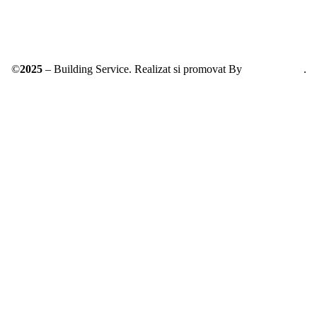
©
2025
– Building Service. Realizat si promovat By
AllmaDesign
.