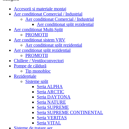
Accesorii si materiale montaj
Aer conditionat Comercial / Industrial
Aer conditionat Comercial / Industrial
Aer conditionat split rezidential
Aer conditionat Multi-Split
PROMOTII
Aer conditionat sistem VRV
Aer conditionat split rezidential
Aer conditionat split rezidential
PROMOTII
Chillere / Ventiloconvectori
Pompe de căldură
Tip monobloc
Rezidențiale
Sisteme split
Seria ALPHA
Seria ARCTIC
Seria DAYTONA
Seria NATURE
Seria SUPREME
Seria SUPREME CONTINENTAL
Seria VERITAS
Seria VITAL
Sisteme de tratare aer