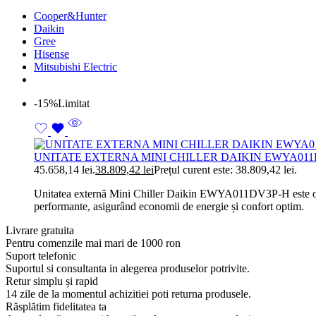
Cooper&Hunter
Daikin
Gree
Hisense
Mitsubishi Electric
-15%
Limitat
UNITATE EXTERNA MINI CHILLER DAIKIN EWYA01
45.658,14 lei.
38.809,42
lei
Prețul curent este: 38.809,42 lei.
Unitatea externă Mini Chiller Daikin EWYA011DV3P-H este o sol
performante, asigurând economii de energie și confort optim.
Livrare gratuita
Pentru comenzile mai mari de 1000 ron
Suport telefonic
Suportul si consultanta in alegerea produselor potrivite.
Retur simplu și rapid
14 zile de la momentul achizitiei poti returna produsele.
Răsplătim fidelitatea ta