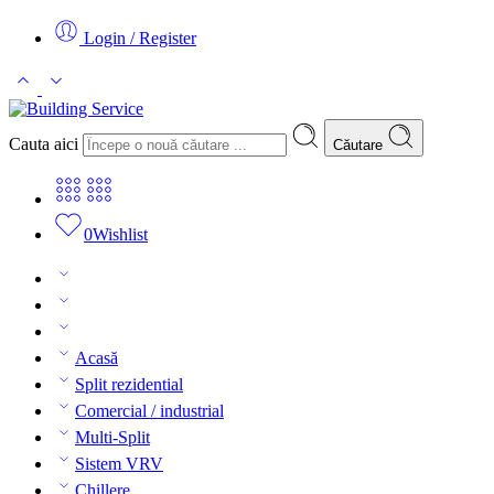
Login / Register
Cauta aici
Căutare
0
Wishlist
Acasă
Split rezidential
Comercial / industrial
Multi-Split
Sistem VRV
Chillere