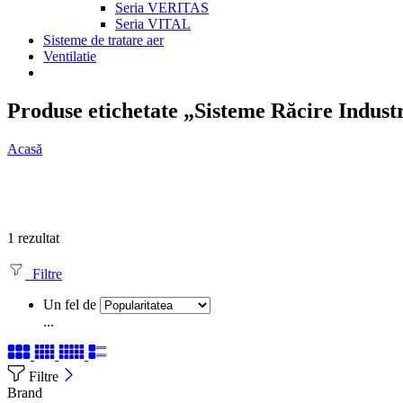
Seria VERITAS
Seria VITAL
Sisteme de tratare aer
Ventilatie
Produse etichetate „Sisteme Răcire Indust
Acasă
1 rezultat
Filtre
Un fel de
...
Filtre
Brand