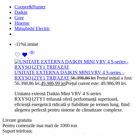
Cooper&Hunter
Daikin
Gree
Hisense
Mitsubishi Electric
-11%
Limitat
UNITATE EXTERNA DAIKIN MINI VRV 4 S-series –
RXYSQ12TY1 TRIFAZAT
56.398,86
lei
Prețul inițial a fost:
56.398,86 lei.
49.986,99
lei
Prețul curent este: 49.986,99 lei.
Unitatea externă Daikin Mini VRV 4 S-series
RXYSQ12TY1 trifazată oferă performanță superioară,
eficiență energetică ridicată și fiabilitate pe termen lung, fiind
alegerea perfectă pentru sisteme de climatizare complexe.
Livrare gratuita
Pentru comenzile mai mari de 1000 ron
Suport telefonic