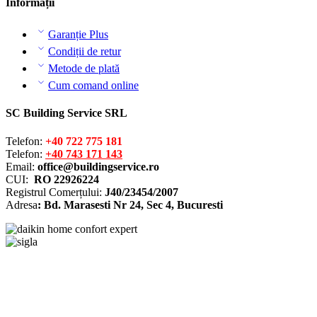
Informații
Garanție Plus
Condiții de retur
Metode de plată
Cum comand online
SC Building Service SRL
Telefon:
+40 722 775 181
Telefon:
+40 743 171 143
Email:
office@buildingservice.ro
CUI:
RO 22926224
Registrul
Comerțului
:
J40/23454/2007
Adresa
: Bd. Marasesti Nr 24, Sec 4, Bucuresti
Solutionarea online a litigiilor