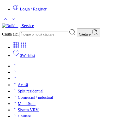
Login / Register
Cauta aici
Căutare
0
Wishlist
Acasă
Split rezidential
Comercial / industrial
Multi-Split
Sistem VRV
Chillere