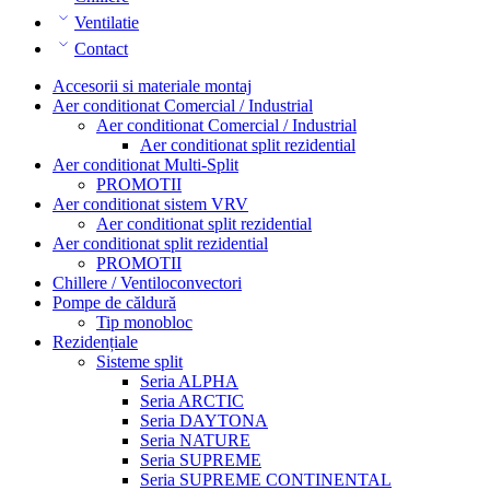
Ventilatie
Contact
Accesorii si materiale montaj
Aer conditionat Comercial / Industrial
Aer conditionat Comercial / Industrial
Aer conditionat split rezidential
Aer conditionat Multi-Split
PROMOTII
Aer conditionat sistem VRV
Aer conditionat split rezidential
Aer conditionat split rezidential
PROMOTII
Chillere / Ventiloconvectori
Pompe de căldură
Tip monobloc
Rezidențiale
Sisteme split
Seria ALPHA
Seria ARCTIC
Seria DAYTONA
Seria NATURE
Seria SUPREME
Seria SUPREME CONTINENTAL