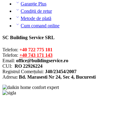
Garanție Plus
Condiții de retur
Metode de plată
Cum comand online
SC Building Service SRL
Telefon:
+40 722 775 181
Telefon:
+40 743 171 143
Email:
office@buildingservice.ro
CUI:
RO 22926224
Registrul
Comerțului
:
J40/23454/2007
Adresa
: Bd. Marasesti Nr 24, Sec 4, Bucuresti
Solutionarea online a litigiilor
ANPC – SAL