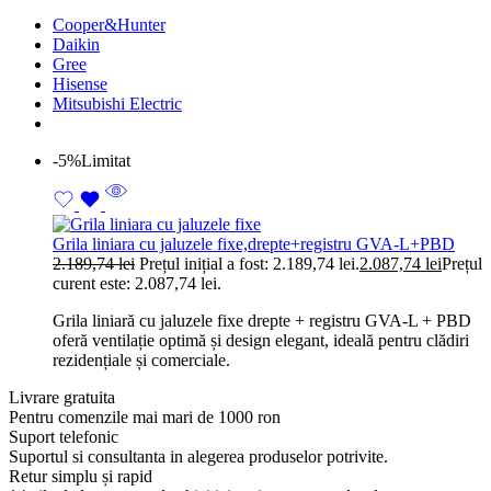
Cooper&Hunter
Daikin
Gree
Hisense
Mitsubishi Electric
-5%
Limitat
Grila liniara cu jaluzele fixe,drepte+registru GVA-L+PBD
2.189,74
lei
Prețul inițial a fost: 2.189,74 lei.
2.087,74
lei
Prețul
curent este: 2.087,74 lei.
Grila liniară cu jaluzele fixe drepte + registru GVA-L + PBD
oferă ventilație optimă și design elegant, ideală pentru clădiri
rezidențiale și comerciale.
Livrare gratuita
Pentru comenzile mai mari de 1000 ron
Suport telefonic
Suportul si consultanta in alegerea produselor potrivite.
Retur simplu și rapid