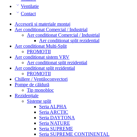
Ventilatie
Contact
Accesorii si materiale montaj
Aer conditionat Comercial / Industrial
Aer conditionat Comercial / Industrial
Aer conditionat split rezidential
Aer conditionat Multi-Split
PROMOTII
Aer conditionat sistem VRV
Aer conditionat split rezidential
Aer conditionat split rezidential
PROMOTII
Chillere / Ventiloconvectori
Pompe de căldură
Tip monobloc
Rezidențiale
Sisteme split
Seria ALPHA
Seria ARCTIC
Seria DAYTONA
Seria NATURE
Seria SUPREME
Seria SUPREME CONTINENTAL