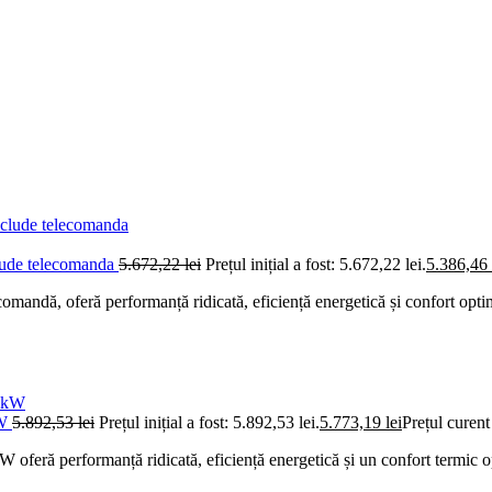
lude telecomanda
5.672,22
lei
Prețul inițial a fost: 5.672,22 lei.
5.386,46
ndă, oferă performanță ridicată, eficiență energetică și confort optim
kW
5.892,53
lei
Prețul inițial a fost: 5.892,53 lei.
5.773,19
lei
Prețul curent
ră performanță ridicată, eficiență energetică și un confort termic op