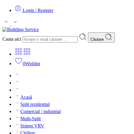
Login / Register
Cauta aici
Căutare
0
Wishlist
Acasă
Split rezidential
Comercial / industrial
Multi-Split
Sistem VRV
Chillere