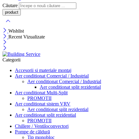
Căutare
Wishlist
Recent Vizualizate
Categorii
Accesorii si materiale montaj
Aer conditionat Comercial / Industrial
Aer conditionat Comercial / Industrial
Aer conditionat split rezidential
Aer conditionat Multi-Split
PROMOTII
Aer conditionat sistem VRV
Aer conditionat split rezidential
Aer conditionat split rezidential
PROMOTII
Chillere / Ventiloconvectori
Pompe de căldură
Tip monobloc