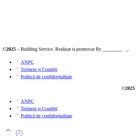
©
2025
– Building Service. Realizat si promovat By
AllmaDesign
.
ANPC
Termeni și Condiții
Politică de confidențialitate
©
2025
ANPC
Termeni și Condiții
Politică de confidențialitate