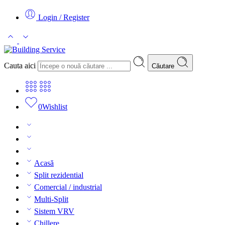
Login / Register
Cauta aici
Căutare
0
Wishlist
Acasă
Split rezidential
Comercial / industrial
Multi-Split
Sistem VRV
Chillere