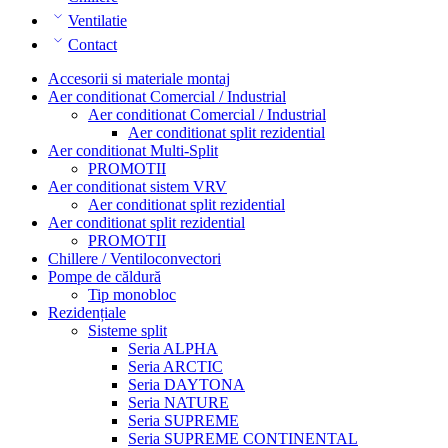
Ventilatie
Contact
Accesorii si materiale montaj
Aer conditionat Comercial / Industrial
Aer conditionat Comercial / Industrial
Aer conditionat split rezidential
Aer conditionat Multi-Split
PROMOTII
Aer conditionat sistem VRV
Aer conditionat split rezidential
Aer conditionat split rezidential
PROMOTII
Chillere / Ventiloconvectori
Pompe de căldură
Tip monobloc
Rezidențiale
Sisteme split
Seria ALPHA
Seria ARCTIC
Seria DAYTONA
Seria NATURE
Seria SUPREME
Seria SUPREME CONTINENTAL