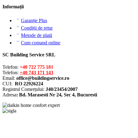
Informații
Garanție Plus
Condiții de retur
Metode de plată
Cum comand online
SC Building Service SRL
Telefon:
+40 722 775 181
Telefon:
+40 743 171 143
Email:
office@buildingservice.ro
CUI:
RO 22926224
Registrul
Comerțului
:
J40/23454/2007
Adresa
: Bd. Marasesti Nr 24, Sec 4, Bucuresti
Solutionarea online a litigiilor