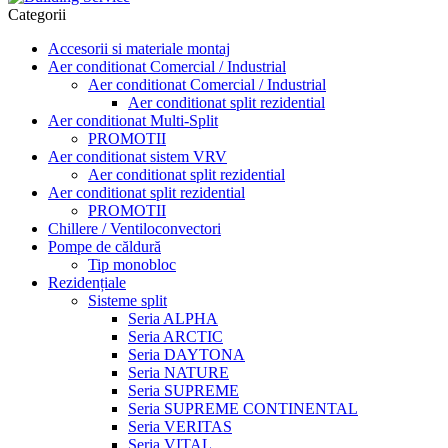
Categorii
Accesorii si materiale montaj
Aer conditionat Comercial / Industrial
Aer conditionat Comercial / Industrial
Aer conditionat split rezidential
Aer conditionat Multi-Split
PROMOTII
Aer conditionat sistem VRV
Aer conditionat split rezidential
Aer conditionat split rezidential
PROMOTII
Chillere / Ventiloconvectori
Pompe de căldură
Tip monobloc
Rezidențiale
Sisteme split
Seria ALPHA
Seria ARCTIC
Seria DAYTONA
Seria NATURE
Seria SUPREME
Seria SUPREME CONTINENTAL
Seria VERITAS
Seria VITAL