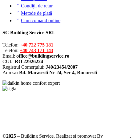
Condiții de retur
Metode de plată
Cum comand online
SC Building Service SRL
Telefon:
+40 722 775 181
Telefon:
+40 743 171 143
Email:
office@buildingservice.ro
CUI:
RO 22926224
Registrul
Comerțului
:
J40/23454/2007
Adresa
: Bd. Marasesti Nr 24, Sec 4, Bucuresti
Solutionarea online a litigiilor
ANPC – SAL
©
2025
– Building Service. Realizat si promovat By
AllmaDesign
.