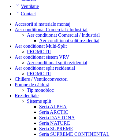
Ventilatie
Contact
Accesorii si materiale montaj
Aer conditionat Comercial / Industrial
Aer conditionat Comercial / Industrial
Aer conditionat split rezidential
Aer conditionat Multi-Split
PROMOTII
Aer conditionat sistem VRV
Aer conditionat split rezidential
Aer conditionat split rezidential
PROMOTII
Chillere / Ventiloconvectori
Pompe de căldură
Tip monobloc
Rezidențiale
Sisteme split
Seria ALPHA
Seria ARCTIC
Seria DAYTONA
Seria NATURE
Seria SUPREME
Seria SUPREME CONTINENTAL