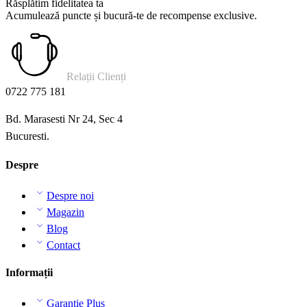
Răsplătim fidelitatea ta
Acumulează puncte și bucură-te de recompense exclusive.
Relații Clienți
0722 775 181
Bd. Marasesti Nr 24, Sec 4
Bucuresti.
Despre
Despre noi
Magazin
Blog
Contact
Informații
Garanție Plus