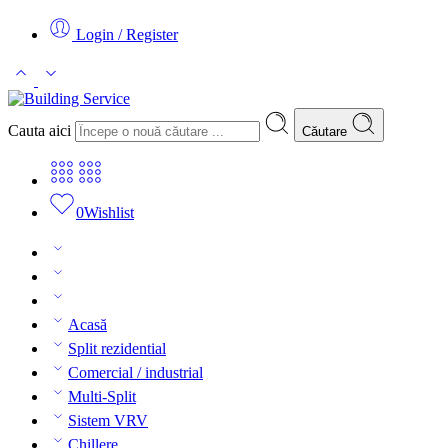
Login / Register
Cauta aici
Căutare
0
Wishlist
Acasă
Split rezidential
Comercial / industrial
Multi-Split
Sistem VRV
Chillere