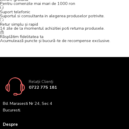
Pentru comenzile mai mari de 1000 ron
Suport telefonic
Suportul si consultanta in alegerea produselor potrivite.
Retur simplu și rapid
14 zile de la momentul achizitiei poti returna produsele.
Răsplătim fidelitatea ta
Acumulează puncte și bucură-te de recompense exclusive.
Relații Clienți
0722 775 181
Bd. Marasesti Nr 24, Sec 4
Bucuresti.
Despre