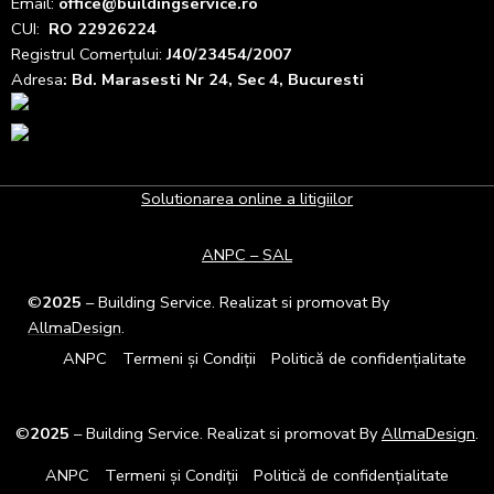
Email:
office@buildingservice.ro
CUI:
RO 22926224
Registrul
Comerțului
:
J40/23454/2007
Adresa
: Bd. Marasesti Nr 24, Sec 4, Bucuresti
Solutionarea online a litigiilor
ANPC – SAL
©
2025
– Building Service. Realizat si promovat By
AllmaDesign
.
ANPC
Termeni și Condiții
Politică de confidențialitate
©
2025
– Building Service. Realizat si promovat By
AllmaDesign
.
ANPC
Termeni și Condiții
Politică de confidențialitate