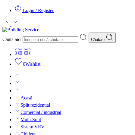
Login / Register
Cauta aici
Căutare
0
Wishlist
Acasă
Split rezidential
Comercial / industrial
Multi-Split
Sistem VRV
Chillere