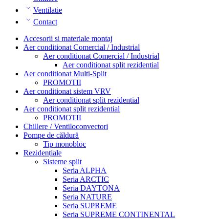
Ventilatie
Contact
Accesorii si materiale montaj
Aer conditionat Comercial / Industrial
Aer conditionat Comercial / Industrial
Aer conditionat split rezidential
Aer conditionat Multi-Split
PROMOTII
Aer conditionat sistem VRV
Aer conditionat split rezidential
Aer conditionat split rezidential
PROMOTII
Chillere / Ventiloconvectori
Pompe de căldură
Tip monobloc
Rezidențiale
Sisteme split
Seria ALPHA
Seria ARCTIC
Seria DAYTONA
Seria NATURE
Seria SUPREME
Seria SUPREME CONTINENTAL