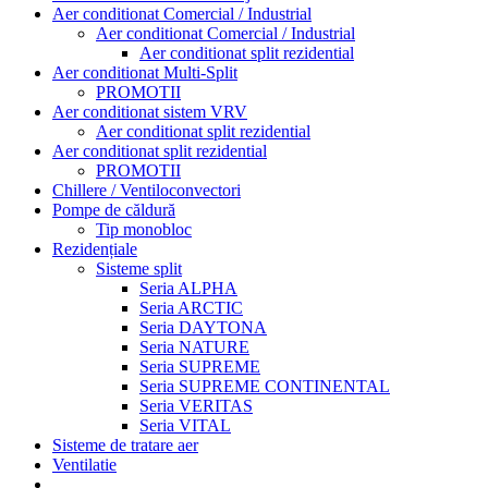
Aer conditionat Comercial / Industrial
Aer conditionat Comercial / Industrial
Aer conditionat split rezidential
Aer conditionat Multi-Split
PROMOTII
Aer conditionat sistem VRV
Aer conditionat split rezidential
Aer conditionat split rezidential
PROMOTII
Chillere / Ventiloconvectori
Pompe de căldură
Tip monobloc
Rezidențiale
Sisteme split
Seria ALPHA
Seria ARCTIC
Seria DAYTONA
Seria NATURE
Seria SUPREME
Seria SUPREME CONTINENTAL
Seria VERITAS
Seria VITAL
Sisteme de tratare aer
Ventilatie