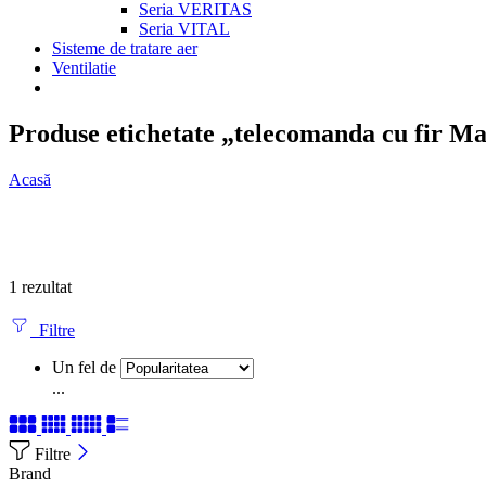
Seria VERITAS
Seria VITAL
Sisteme de tratare aer
Ventilatie
Produse etichetate „telecomanda cu fir M
Acasă
1 rezultat
Filtre
Un fel de
...
Filtre
Brand