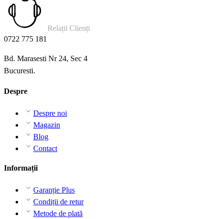
Relații Clienți
0722 775 181
Bd. Marasesti Nr 24, Sec 4
Bucuresti.
Despre
Despre noi
Magazin
Blog
Contact
Informații
Garanție Plus
Condiții de retur
Metode de plată