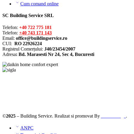
Cum comand online
SC Building Service SRL
Telefon:
+40 722 775 181
Telefon:
+40 743 171 143
Email:
office@buildingservice.ro
CUI:
RO 22926224
Registrul
Comerțului
:
J40/23454/2007
Adresa
: Bd. Marasesti Nr 24, Sec 4, Bucuresti
©
2025
– Building Service. Realizat si promovat By
AllmaDesign
.
ANPC