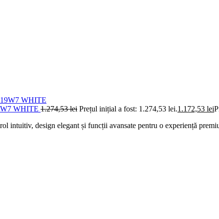
9W7 WHITE
1.274,53
lei
Prețul inițial a fost: 1.274,53 lei.
1.172,53
lei
P
tiv, design elegant și funcții avansate pentru o experiență premium d