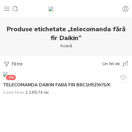
Produse etichetate „telecomanda fără
fir Daikin”
Acasă
Filtre
Un fel de
-5%
TELECOMANDA DAIKIN FARA FIR BRC1H52W/S/K
1.149,74
lei
1.210,74
lei