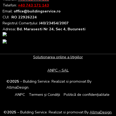
Telefon:
+40 743 171 143
Email:
office@buildingservice.ro
CUI:
RO 22926224
Registrul
Comerțului
:
J40/23454/2007
Adresa
: Bd. Marasesti Nr 24, Sec 4, Bucuresti
Solutionarea online a litigiilor
ANPC – SAL
©
2025
– Building Service. Realizat si promovat By
AllmaDesign
.
ANPC
Termeni și Condiții
Politică de confidențialitate
©
2025
– Building Service. Realizat si promovat By
AllmaDesign
.