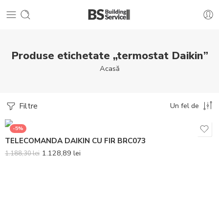
Produse etichetate „termostat Daikin”
Acasă
Filtre
Un fel de
-5%
TELECOMANDA DAIKIN CU FIR BRC073
1.128,89
lei
1.188,30
lei