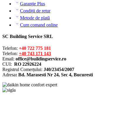
Garanție Plus
Condiții de retur
Metode de plată
Cum comand online
SC Building Service SRL
Telefon:
+40 722 775 181
Telefon:
+40 743 171 143
Email:
office@buildingservice.ro
CUI:
RO 22926224
Registrul
Comerțului
:
J40/23454/2007
Adresa
: Bd. Marasesti Nr 24, Sec 4, Bucuresti
Solutionarea online a litigiilor
ANPC – SAL