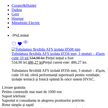
Cooper&Hunter
Daikin
Gree
Hisense
Mitsubishi Electric
-9%
Limitat
Tubulatura flexibila AFS izolata Ø356 mm, 3 straturi – 45μm,
cutie 10 ml
534,90
lei
Prețul inițial a fost:
534,90 lei.
486,27
lei
Prețul curent este: 486,27 lei.
Tubulatura flexibilă AFS izolată Ø356 mm, 3 straturi – 45μm,
cutie 10 ml, oferă performanță superioară pentru ventilație,
izolație termică și fonică optimă în orice sistem HVAC.
Livrare gratuita
Pentru comenzile mai mari de 1000 ron
Suport telefonic
Suportul si consultanta in alegerea produselor potrivite.
Retur simplu și rapid