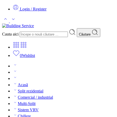
Login / Register
Cauta aici
Căutare
0
Wishlist
Acasă
Split rezidential
Comercial / industrial
Multi-Split
Sistem VRV
Chillere