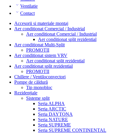
Ventilatie
Contact
Accesorii si materiale montaj
Aer conditionat Comercial / Industrial
Aer conditionat Comercial / Industrial
Aer conditionat split rezidential
Aer conditionat Multi-Split
PROMOTII
Aer conditionat sistem VRV
Aer conditionat split rezidential
Aer conditionat split rezidential
PROMOTII
Chillere / Ventiloconvectori
Pompe de căldură
Tip monobloc
Rezidențiale
Sisteme split
Seria ALPHA
Seria ARCTIC
Seria DAYTONA
Seria NATURE
Seria SUPREME
Seria SUPREME CONTINENTAL