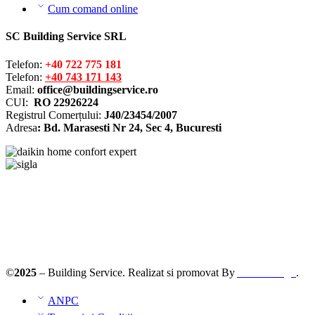
Cum comand online
SC Building Service SRL
Telefon:
+40 722 775 181
Telefon:
+40 743 171 143
Email:
office@buildingservice.ro
CUI:
RO 22926224
Registrul
Comerțului
:
J40/23454/2007
Adresa
: Bd. Marasesti Nr 24, Sec 4, Bucuresti
©
2025
– Building Service. Realizat si promovat By
AllmaDesign
.
ANPC