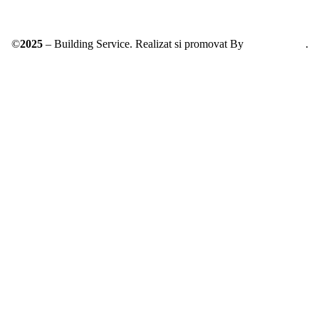
©
2025
– Building Service. Realizat si promovat By
AllmaDesign
.