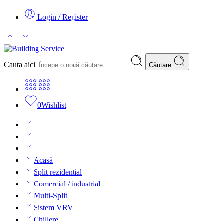
Login / Register
Cauta aici
Căutare
0
Wishlist
Acasă
Split rezidential
Comercial / industrial
Multi-Split
Sistem VRV
Chillere