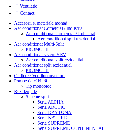
Ventilatie
Contact
Accesorii si materiale montaj
Aer conditionat Comercial / Industrial
Aer conditionat Comercial / Industrial
Aer conditionat split rezidential
Aer conditionat Multi-Split
PROMOTII
Aer conditionat sistem VRV
Aer conditionat split rezidential
Aer conditionat split rezidential
PROMOTII
Chillere / Ventiloconvectori
Pompe de căldură
Tip monobloc
Rezidențiale
Sisteme split
Seria ALPHA
Seria ARCTIC
Seria DAYTONA
Seria NATURE
Seria SUPREME
Seria SUPREME CONTINENTAL