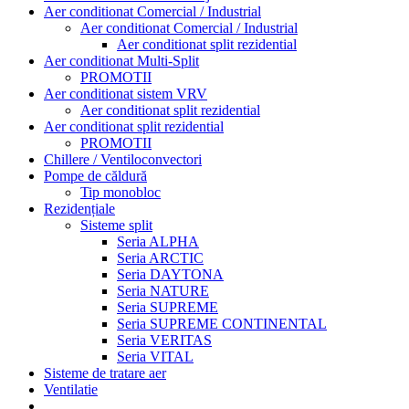
Aer conditionat Comercial / Industrial
Aer conditionat Comercial / Industrial
Aer conditionat split rezidential
Aer conditionat Multi-Split
PROMOTII
Aer conditionat sistem VRV
Aer conditionat split rezidential
Aer conditionat split rezidential
PROMOTII
Chillere / Ventiloconvectori
Pompe de căldură
Tip monobloc
Rezidențiale
Sisteme split
Seria ALPHA
Seria ARCTIC
Seria DAYTONA
Seria NATURE
Seria SUPREME
Seria SUPREME CONTINENTAL
Seria VERITAS
Seria VITAL
Sisteme de tratare aer
Ventilatie