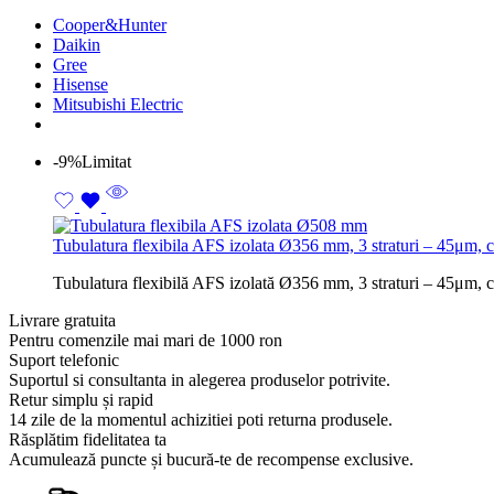
Cooper&Hunter
Daikin
Gree
Hisense
Mitsubishi Electric
-9%
Limitat
Tubulatura flexibila AFS izolata Ø356 mm, 3 straturi – 45μm, 
Tubulatura flexibilă AFS izolată Ø356 mm, 3 straturi – 45μm, cu
Livrare gratuita
Pentru comenzile mai mari de 1000 ron
Suport telefonic
Suportul si consultanta in alegerea produselor potrivite.
Retur simplu și rapid
14 zile de la momentul achizitiei poti returna produsele.
Răsplătim fidelitatea ta
Acumulează puncte și bucură-te de recompense exclusive.