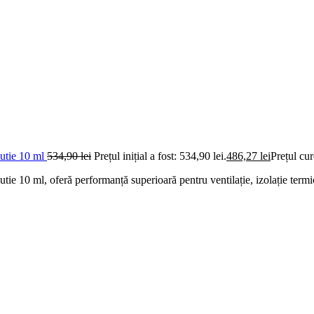
cutie 10 ml
534,90
lei
Prețul inițial a fost: 534,90 lei.
486,27
lei
Prețul cur
tie 10 ml, oferă performanță superioară pentru ventilație, izolație term