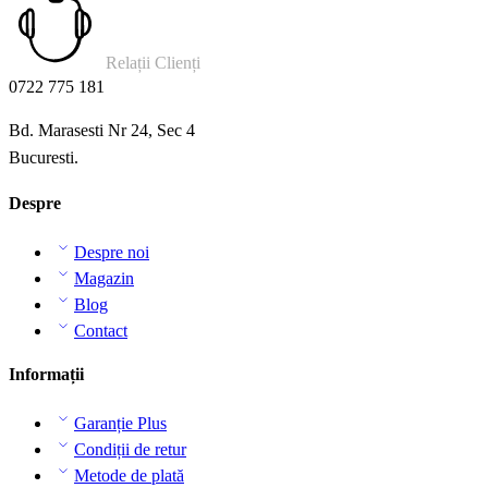
Relații Clienți
0722 775 181
Bd. Marasesti Nr 24, Sec 4
Bucuresti.
Despre
Despre noi
Magazin
Blog
Contact
Informații
Garanție Plus
Condiții de retur
Metode de plată