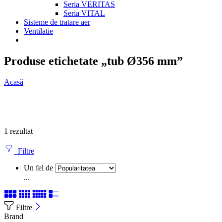
Seria VERITAS
Seria VITAL
Sisteme de tratare aer
Ventilatie
Produse etichetate „tub Ø356 mm”
Acasă
1 rezultat
Filtre
Un fel de
...
Filtre
Brand