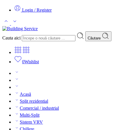
Login / Register
Cauta aici
Căutare
0
Wishlist
Acasă
Split rezidential
Comercial / industrial
Multi-Split
Sistem VRV
Chillere