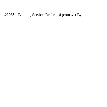
©
2025
– Building Service. Realizat si promovat By
AllmaDesign
.