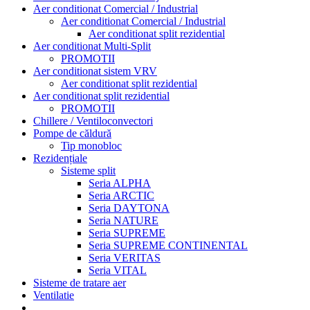
Aer conditionat Comercial / Industrial
Aer conditionat Comercial / Industrial
Aer conditionat split rezidential
Aer conditionat Multi-Split
PROMOTII
Aer conditionat sistem VRV
Aer conditionat split rezidential
Aer conditionat split rezidential
PROMOTII
Chillere / Ventiloconvectori
Pompe de căldură
Tip monobloc
Rezidențiale
Sisteme split
Seria ALPHA
Seria ARCTIC
Seria DAYTONA
Seria NATURE
Seria SUPREME
Seria SUPREME CONTINENTAL
Seria VERITAS
Seria VITAL
Sisteme de tratare aer
Ventilatie