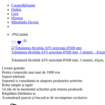
Cooper&Hunter
Daikin
Gree
Hisense
Mitsubishi Electric
-9%
Limitat
Tubulatura flexibila AFS neizolata Ø508 mm, 3 straturi – 45μm
Tubulatură flexibilă AFS neizolată Ø508 mm, 3 straturi, 45μm, cut
Livrare gratuita
Pentru comenzile mai mari de 1000 ron
Suport telefonic
Suportul si consultanta in alegerea produselor potrivite.
Retur simplu și rapid
14 zile de la momentul achizitiei poti returna produsele.
Răsplătim fidelitatea ta
Acumulează puncte și bucură-te de recompense exclusive.