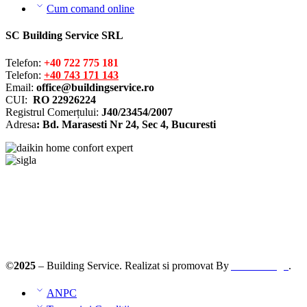
Cum comand online
SC Building Service SRL
Telefon:
+40 722 775 181
Telefon:
+40 743 171 143
Email:
office@buildingservice.ro
CUI:
RO 22926224
Registrul
Comerțului
:
J40/23454/2007
Adresa
: Bd. Marasesti Nr 24, Sec 4, Bucuresti
©
2025
– Building Service. Realizat si promovat By
AllmaDesign
.
ANPC