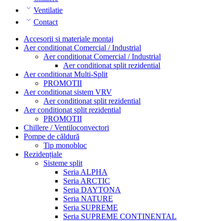
Ventilatie
Contact
Accesorii si materiale montaj
Aer conditionat Comercial / Industrial
Aer conditionat Comercial / Industrial
Aer conditionat split rezidential
Aer conditionat Multi-Split
PROMOTII
Aer conditionat sistem VRV
Aer conditionat split rezidential
Aer conditionat split rezidential
PROMOTII
Chillere / Ventiloconvectori
Pompe de căldură
Tip monobloc
Rezidențiale
Sisteme split
Seria ALPHA
Seria ARCTIC
Seria DAYTONA
Seria NATURE
Seria SUPREME
Seria SUPREME CONTINENTAL