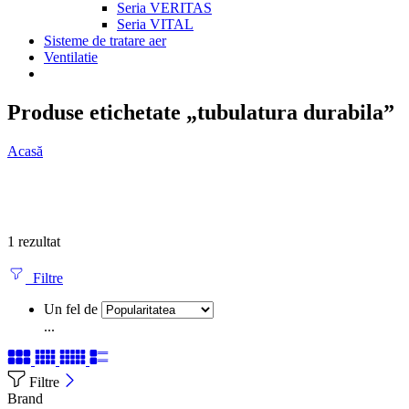
Seria VERITAS
Seria VITAL
Sisteme de tratare aer
Ventilatie
Produse etichetate „tubulatura durabila”
Acasă
1 rezultat
Filtre
Un fel de
...
Filtre
Brand