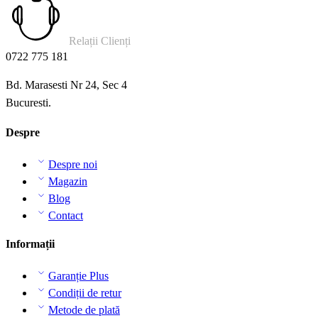
Relații Clienți
0722 775 181
Bd. Marasesti Nr 24, Sec 4
Bucuresti.
Despre
Despre noi
Magazin
Blog
Contact
Informații
Garanție Plus
Condiții de retur
Metode de plată