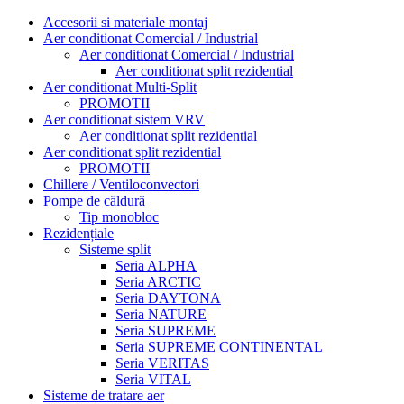
Accesorii si materiale montaj
Aer conditionat Comercial / Industrial
Aer conditionat Comercial / Industrial
Aer conditionat split rezidential
Aer conditionat Multi-Split
PROMOTII
Aer conditionat sistem VRV
Aer conditionat split rezidential
Aer conditionat split rezidential
PROMOTII
Chillere / Ventiloconvectori
Pompe de căldură
Tip monobloc
Rezidențiale
Sisteme split
Seria ALPHA
Seria ARCTIC
Seria DAYTONA
Seria NATURE
Seria SUPREME
Seria SUPREME CONTINENTAL
Seria VERITAS
Seria VITAL
Sisteme de tratare aer