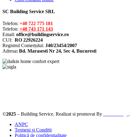
SC Building Service SRL
Telefon:
+40 722 775 181
Telefon:
+40 743 171 143
Email:
office@buildingservice.ro
CUI:
RO 22926224
Registrul
Comerțului
:
J40/23454/2007
Adresa
: Bd. Marasesti Nr 24, Sec 4, Bucuresti
Solutionarea online a litigiilor
ANPC – SAL
©
2025
– Building Service. Realizat si promovat By
AllmaDesign
.
ANPC
Termeni și Condiții
Politică de confidențialitate