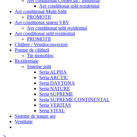
Aer conditionat Comercial / Industrial
Aer conditionat split rezidential
Aer conditionat Multi-Split
PROMOTII
Aer conditionat sistem VRV
Aer conditionat split rezidential
Aer conditionat split rezidential
PROMOTII
Chillere / Ventiloconvectori
Pompe de căldură
Tip monobloc
Rezidențiale
Sisteme split
Seria ALPHA
Seria ARCTIC
Seria DAYTONA
Seria NATURE
Seria SUPREME
Seria SUPREME CONTINENTAL
Seria VERITAS
Seria VITAL
Sisteme de tratare aer
Ventilatie