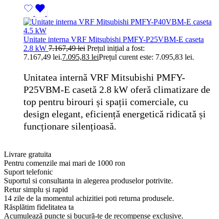
Unitate interna VRF Mitsubishi PMFY-P25VBM-E caseta
2.8 kW
7.167,49
lei
Prețul inițial a fost:
7.167,49 lei.
7.095,83
lei
Prețul curent este: 7.095,83 lei.
Unitatea internă VRF Mitsubishi PMFY-
P25VBM-E casetă 2.8 kW oferă climatizare de
top pentru birouri și spații comerciale, cu
design elegant, eficiență energetică ridicată și
funcționare silențioasă.
Livrare gratuita
Pentru comenzile mai mari de 1000 ron
Suport telefonic
Suportul si consultanta in alegerea produselor potrivite.
Retur simplu și rapid
14 zile de la momentul achizitiei poti returna produsele.
Răsplătim fidelitatea ta
Acumulează puncte și bucură-te de recompense exclusive.