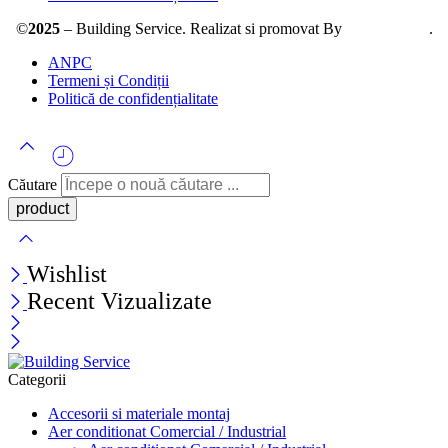
©
2025
– Building Service. Realizat si promovat By
AllmaDesign
.
ANPC
Termeni și Condiții
Politică de confidențialitate
Căutare
Wishlist
Recent Vizualizate
Categorii
Accesorii si materiale montaj
Aer conditionat Comercial / Industrial