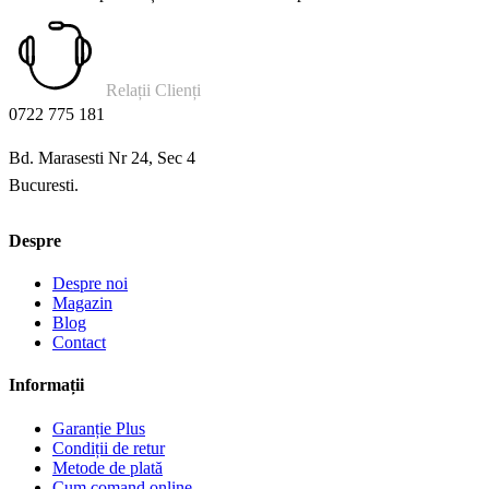
Relații Clienți
0722 775 181
Bd. Marasesti Nr 24, Sec 4
Bucuresti.
Despre
Despre noi
Magazin
Blog
Contact
Informații
Garanție Plus
Condiții de retur
Metode de plată
Cum comand online