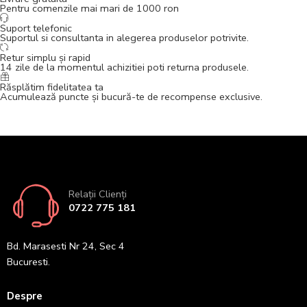
Pentru comenzile mai mari de 1000 ron
Suport telefonic
Suportul si consultanta in alegerea produselor potrivite.
Retur simplu și rapid
14 zile de la momentul achizitiei poti returna produsele.
Răsplătim fidelitatea ta
Acumulează puncte și bucură-te de recompense exclusive.
Relații Clienți
0722 775 181
Bd. Marasesti Nr 24, Sec 4
Bucuresti.
Despre