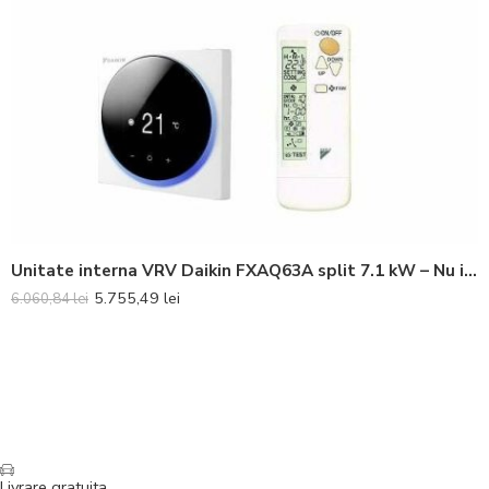
Unitate interna VRV Daikin FXAQ63A split 7.1 kW – Nu include telecomanda
5.755,49
lei
6.060,84
lei
Livrare gratuita