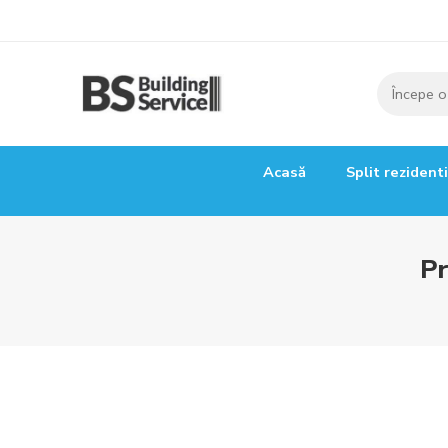
Acasă
Split rezident
Pr