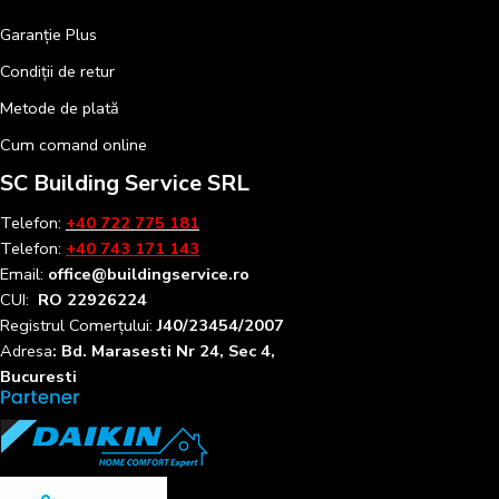
Garanție Plus
Condiții de retur
Metode de plată
Cum comand online
SC Building Service SRL
Telefon:
+40 722 775 181
Telefon:
+40 743 171 143
Email:
office@buildingservice.ro
CUI:
RO 22926224
Registrul
Comerțului
:
J40/23454/2007
Adresa
: Bd. Marasesti Nr 24, Sec 4,
Bucuresti