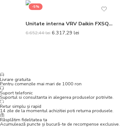
-5%
Unitate interna VRV Daikin FXSQ25A duct 2.8 kW – Nu include telecomanda
6.317,29
lei
6.652,44
lei
Livrare gratuita
Pentru comenzile mai mari de 1000 ron
Suport telefonic
Suportul si consultanta in alegerea produselor potrivite.
Retur simplu și rapid
14 zile de la momentul achizitiei poti returna produsele.
Răsplătim fidelitatea ta
Acumulează puncte și bucură-te de recompense exclusive.