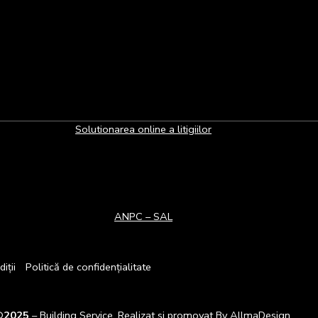
Solutionarea online a litigiilor
ANPC – SAL
iții
Politică de confidențialitate
©
2025
– Building Service. Realizat si promovat By
AllmaDesign
.