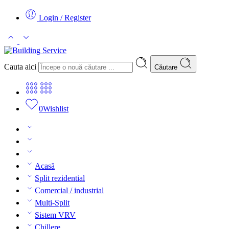
Login / Register
Cauta aici
Căutare
0
Wishlist
Acasă
Split rezidential
Comercial / industrial
Multi-Split
Sistem VRV
Chillere