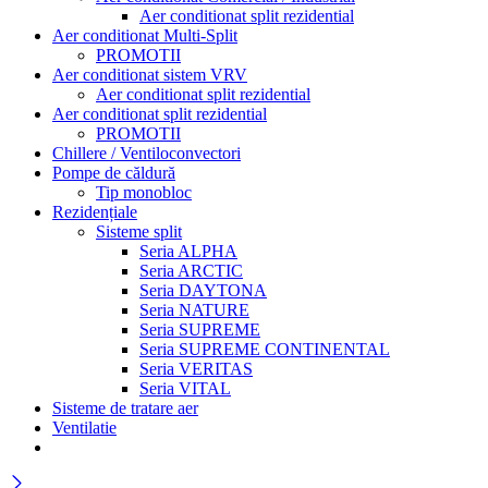
Aer conditionat split rezidential
Aer conditionat Multi-Split
PROMOTII
Aer conditionat sistem VRV
Aer conditionat split rezidential
Aer conditionat split rezidential
PROMOTII
Chillere / Ventiloconvectori
Pompe de căldură
Tip monobloc
Rezidențiale
Sisteme split
Seria ALPHA
Seria ARCTIC
Seria DAYTONA
Seria NATURE
Seria SUPREME
Seria SUPREME CONTINENTAL
Seria VERITAS
Seria VITAL
Sisteme de tratare aer
Ventilatie