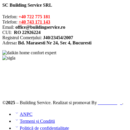
SC Building Service SRL
Telefon:
+40 722 775 181
Telefon:
+40 743 171 143
Email:
office@buildingservice.ro
CUI:
RO 22926224
Registrul
Comerțului
:
J40/23454/2007
Adresa
: Bd. Marasesti Nr 24, Sec 4, Bucuresti
Solutionarea online a litigiilor
ANPC – SAL
©
2025
– Building Service. Realizat si promovat By
AllmaDesign
.
ANPC
Termeni și Condiții
Politică de confidențialitate