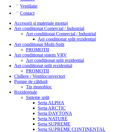
Ventilatie
Contact
Accesorii si materiale montaj
Aer conditionat Comercial / Industrial
Aer conditionat Comercial / Industrial
Aer conditionat split rezidential
Aer conditionat Multi-Split
PROMOTII
Aer conditionat sistem VRV
Aer conditionat split rezidential
Aer conditionat split rezidential
PROMOTII
Chillere / Ventiloconvectori
Pompe de căldură
Tip monobloc
Rezidențiale
Sisteme split
Seria ALPHA
Seria ARCTIC
Seria DAYTONA
Seria NATURE
Seria SUPREME
Seria SUPREME CONTINENTAL