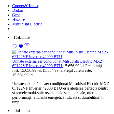
Cooper&Hunter
Daikin
Gree
Hisense
Mitsubishi Electric
-1%
Limitat
Unitate externa aer conditionat Mitsubishi Electric MXZ-
6F122VF Inverter 42000 BTU
15.656,99
lei
Prețul inițial a
fost: 15.656,99 lei.
15.554,99
lei
Prețul curent este:
15.554,99 lei.
Unitatea externă de aer condiționat Mitsubishi Electric MXZ-
6F122VF Inverter 42000 BTU este alegerea perfectă pentru
sistemele multi-split rezidențiale și comerciale, oferind
performanță, eficiență energetică ridicată și durabilitate în
timp.
-2%
Limitat