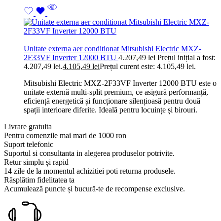
Unitate externa aer conditionat Mitsubishi Electric MXZ-
2F33VF Inverter 12000 BTU
4.207,49
lei
Prețul inițial a fost:
4.207,49 lei.
4.105,49
lei
Prețul curent este: 4.105,49 lei.
Mitsubishi Electric MXZ-2F33VF Inverter 12000 BTU este o
unitate externă multi-split premium, ce asigură performanță,
eficiență energetică și funcționare silențioasă pentru două
spații interioare diferite. Ideală pentru locuințe și birouri.
Livrare gratuita
Pentru comenzile mai mari de 1000 ron
Suport telefonic
Suportul si consultanta in alegerea produselor potrivite.
Retur simplu și rapid
14 zile de la momentul achizitiei poti returna produsele.
Răsplătim fidelitatea ta
Acumulează puncte și bucură-te de recompense exclusive.