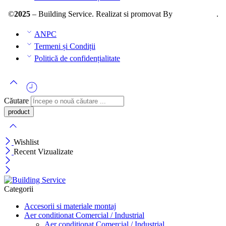
©
2025
– Building Service. Realizat si promovat By
AllmaDesign
.
ANPC
Termeni și Condiții
Politică de confidențialitate
Căutare
Wishlist
Recent Vizualizate
Categorii
Accesorii si materiale montaj
Aer conditionat Comercial / Industrial
Aer conditionat Comercial / Industrial