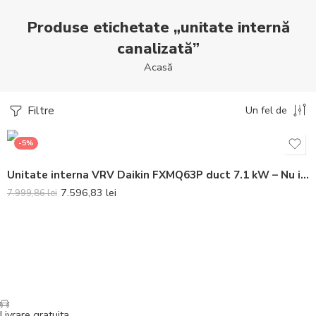
Produse etichetate „unitate internă
canalizată”
Acasă
Filtre
Un fel de
-5%
Unitate interna VRV Daikin FXMQ63P duct 7.1 kW – Nu include telecomanda
7.596,83
lei
7.999,86
lei
Livrare gratuita