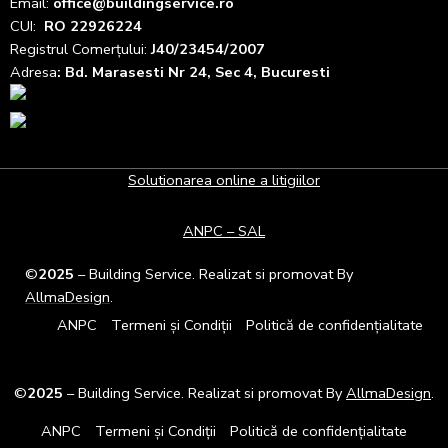
Email:
office@buildingservice.ro
CUI:
RO 22926224
Registrul
Comerțului
:
J40/23454/2007
Adresa
: Bd. Marasesti Nr 24, Sec 4, Bucuresti
Solutionarea online a litigiilor
ANPC – SAL
©
2025
– Building Service. Realizat si promovat By
AllmaDesign
.
ANPC
Termeni și Condiții
Politică de confidențialitate
©
2025
– Building Service. Realizat si promovat By
AllmaDesign
.
ANPC
Termeni și Condiții
Politică de confidențialitate