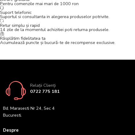
Pentru comenzile mai mari de 1000 ron
Suport telefonic
Suportul si consultanta in alegerea produselor potrivite.
Retur simplu și rapid
14 zile de la momentul achizitiei poti returna produsele.
Răsplătim fidelitatea ta
Acumulează puncte și bucură-te de recompense exclusive.
Relații Clienți
0722 775 181
Bd. Marasesti Nr 24, Sec 4
Bucuresti.
Despre